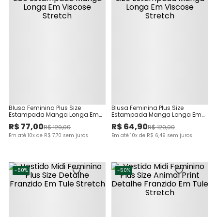
Blusa Feminina Plus Size
Blusa Feminina Plus Size
Estampada Manga Longa Em
Estampada Manga Longa Em
Viscose Stretch
Viscose Stretch
R$
77
,
00
R$
64
,
90
R$
129
,
00
R$
129
,
00
Em até
10
x de
R$
7
,
70
sem juros
Em até
10
x de
R$
6
,
49
sem juros
-
50%
-
50%