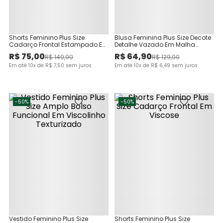
Shorts Feminino Plus Size
Blusa Feminina Plus Size Decote
Cadarço Frontal Estampado Em
Detalhe Vazado Em Malha
Viscose
Viscose Canelada
R$
75
,
00
R$
64
,
90
R$
149
,
90
R$
129
,
00
Em até
10
x de
R$
7
,
50
sem juros
Em até
10
x de
R$
6
,
49
sem juros
-
50%
-
50%
Vestido Feminino Plus Size
Shorts Feminino Plus Size