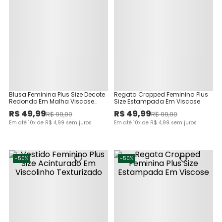
Blusa Feminina Plus Size Decote
Regata Cropped Feminina Plus
Redondo Em Malha Viscose
Size Estampada Em Viscose
Canelada
R$
49
,
99
R$
49
,
99
R$
99
,
90
R$
99
,
90
Em até
10
x de
R$
4
,
99
sem juros
Em até
10
x de
R$
4
,
99
sem juros
-
50%
-
50%