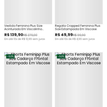
Vestido Feminino Plus Size
Regata Cropped Feminina Plus
Acinturado Em Viscolinho
Size Estampada Em Viscose
Texturizado
R$
139
,
90
R$
49
,
99
R$
279
,
00
R$
99
,
90
Em até
10
x de
R$
13
,
99
sem juros
Em até
10
x de
R$
4
,
99
sem juros
-
50%
-
50%