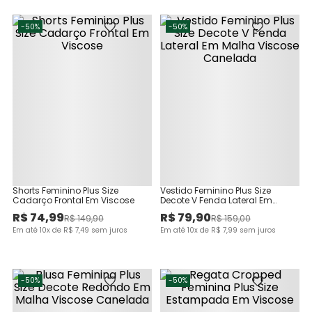
-
50%
-
50%
Shorts Feminino Plus Size
Vestido Feminino Plus Size
Cadarço Frontal Em Viscose
Decote V Fenda Lateral Em
Malha Viscose Canelada
R$
74
,
99
R$
79
,
90
R$
149
,
90
R$
159
,
00
Em até
10
x de
R$
7
,
49
sem juros
Em até
10
x de
R$
7
,
99
sem juros
-
50%
-
50%