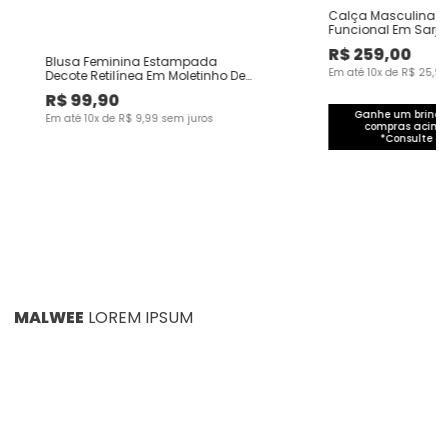
Calça Masculina C
Funcional Em Sarj
R$
259
,
00
Blusa Feminina Estampada
Em até
10
x de
R$
25
,
9
Decote Retilínea Em Moletinho De
Viscose
R$
99
,
90
Ganhe um brinde 
Em até
10
x de
R$
9
,
99
sem juros
compras acima
*Consulte co
MALWEE
LOREM IPSUM