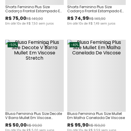
Shorts Feminino Plus Size
Shorts Feminino Plus Size
Cadarço Frontal Estampado Em
Cadarço Frontal Estampado Em
Viscose
Viscose
R$
75
,
00
R$
74
,
99
R$
149
,
90
R$
149
,
90
Em até
10
x de
R$
7
,
50
sem juros
Em até
10
x de
R$
7
,
49
sem juros
-
50%
-
40%
Blusa Feminina Plus Size Decote
Blusa Feminina Plus Size Mullet
V Barra Mullet Em Viscose
Em Malha Canelada De Viscose
Stretch
R$
50
,
00
R$
95
,
90
R$
99
,
90
R$
159
,
00
Em até
10
x de
R$
5
,
00
sem juros
Em até
10
x de
R$
9
,
59
sem juros