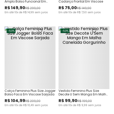
Amplo Bolso Funcional Em
Cadarço Frontal Em Viscose
Viscolinho Texturizado
R$
149
,
90
R$
75
,
00
R$
299
,
00
R$
149
,
90
Em até
10
x de
R$
14
,
99
sem juros
Em até
10
x de
R$
7
,
50
sem juros
-
50%
-
50%
Calça Feminina Plus Size Jogger
Vestido Feminino Plus Size
Bolso Faca Em Viscose Sarjada
Decote U Sem Manga Em Malha
Canelada Gorgurinho
R$
104
,
99
R$
99
,
90
R$
209
,
00
R$
199
,
00
Em até
10
x de
R$
10
,
49
sem juros
Em até
10
x de
R$
9
,
99
sem juros