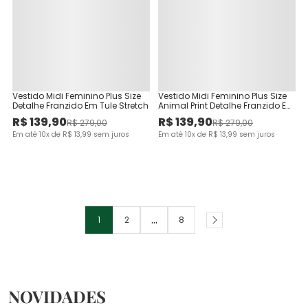
Vestido Midi Feminino Plus Size
Vestido Midi Feminino Plus Size
Detalhe Franzido Em Tule Stretch
Animal Print Detalhe Franzido Em
Tule Stretch
R$
139
,
90
R$
139
,
90
R$
279
,
00
R$
279
,
00
Em até
10
x de
R$
13
,
99
sem juros
Em até
10
x de
R$
13
,
99
sem juros
...
1
2
8
NOVIDADES