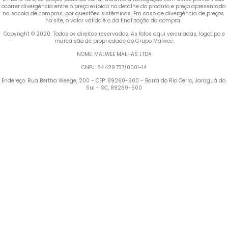
ocorrer divergência entre o preço exibido no detalhe do produto e preço apresentado 
na sacola de compras, por questões sistêmicas. Em caso de divergência de preços 
no site, o valor válido é o da finalização da compra. 
 Copyright © 2020. Todos os direitos reservados. As fotos aqui veiculadas, logotipo e 
marca são de propriedade do Grupo Malwee.
NOME: MALWEE MALHAS LTDA
CNPJ: 84.429.737/0001-14
Endereço: Rua Bertha Weege, 200 - CEP: 89260-900 - Barra do Rio Cerro, Jaraguá do 
Sul - SC, 89260-500
Termos mais buscados
1
º
Vestido
2
º
Blusa Feminina
3
º
Calça Feminina
4
º
Pijama Feminino
5
º
Camiseta Feminina
6
º
Moletom Feminino
7
º
Pijama