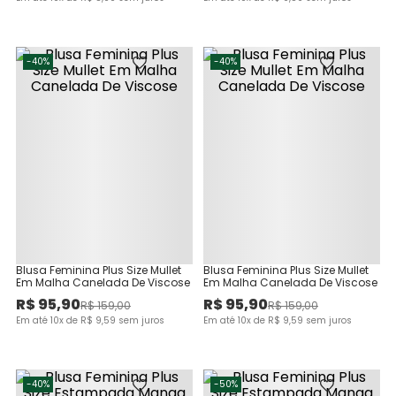
-
40%
-
40%
Blusa Feminina Plus Size Mullet
Blusa Feminina Plus Size Mullet
Em Malha Canelada De Viscose
Em Malha Canelada De Viscose
R$
95
,
90
R$
95
,
90
R$
159
,
00
R$
159
,
00
Em até
10
x de
R$
9
,
59
sem juros
Em até
10
x de
R$
9
,
59
sem juros
-
40%
-
50%