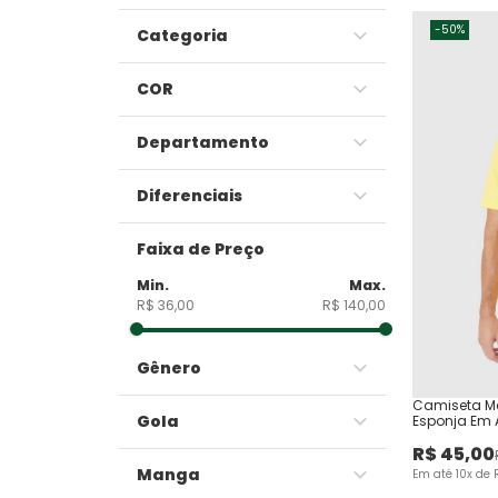
-
50%
Categoria
Blusas e Camisetas
COR
Camisetas
Amarelo
Casacos e Jaquetas
Departamento
Azul
Pijamas
Feminino
Branco
Diferenciais
Infantil
Cinza
Brilha no Escuro
Masculino
Off White
Faixa de Preço
Unissex
Preto
Rosa
R$ 36,00
R$ 140,00
Gênero
Feminino
Camiseta Ma
Gola
Esponja Em
Masculino
R$
45
,
00
Gola Redonda
Unissex
Manga
Em até
10
x de