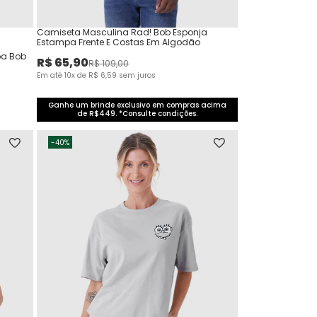
Camiseta Masculina Rad! Bob Esponja
Estampa Frente E Costas Em Algodão
pa Bob
R$
65
,
90
R$
109
,
00
Em até
10
x de
R$
6
,
59
sem juros
Ganhe um brinde exclusivo em compras acima
de R$449. *Consulte condições.
-
40%