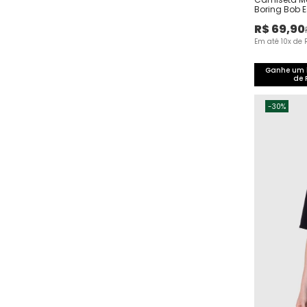
Boring Bob 
R$
69
,
90
Em até
10
x de
Ganhe um b
de 
-
30%