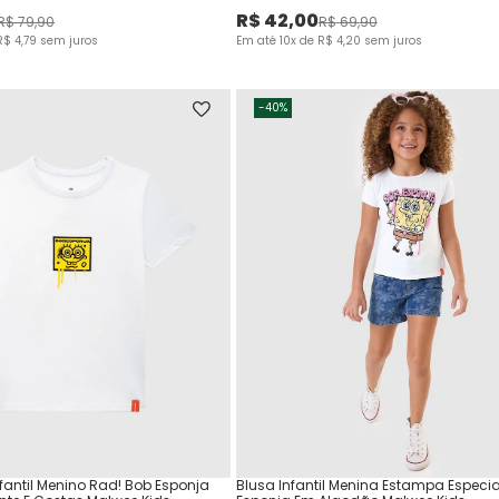
R$
42
,
00
R$
79
,
90
R$
69
,
90
R$
4
,
79
sem juros
Em até
10
x de
R$
4
,
20
sem juros
-
40%
fantil Menino Rad! Bob Esponja
Blusa Infantil Menina Estampa Especia