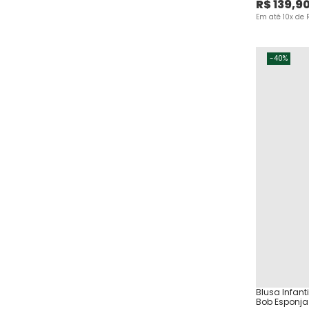
PP
R$
139
,
9
Em até
10
x de
XGG
-
40%
Blusa Infan
Bob Esponja