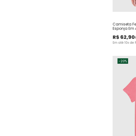
Camiseta Fe
Esponja Em
R$
62
,
90
Em até
10
x de
-
20%