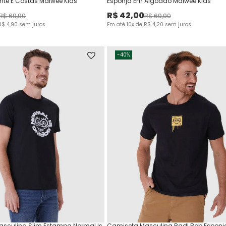
nte E Costas Malwee Kids
Esponja Em Algodão Malwee Kids
R$
42
,
00
R$
69
,
90
R$
69
,
90
R$
4
,
90
sem juros
Em até
10
x de
R$
4
,
20
sem juros
-
40%
sculina Slim Estampa Normal Is
Camiseta Masculina Rad! Bob Esponj