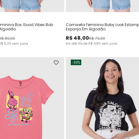
minina Box Good Vibes Bob
Camiseta Feminina Baby Look Estam
 Algodão
Esponja Em Algodão
R$
48
,
00
R$
89
,
90
R$
79
,
90
R$
6
,
29
sem juros
Em até
10
x de
R$
4
,
80
sem juros
-
30%