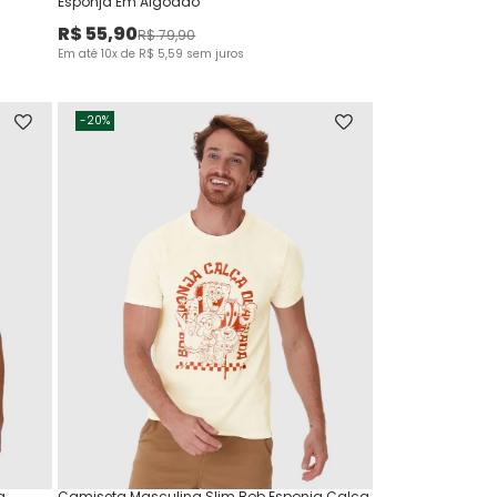
Esponja Em Algodão
R$
55
,
90
R$
79
,
90
Em até
10
x de
R$
5
,
59
sem juros
-
20%
a
Camiseta Masculina Slim Bob Esponja Calça