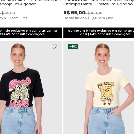
Esponja Em Algodão
Estampa Frente E Costas Em Algodão
R$
65
,
00
R$
99
,
90
R$
109
,
00
R$
6
,
99
sem juros
Em até
10
x de
R$
6
,
50
sem juros
rinde exclusivo em compras acima
Ganhe um brinde exclusivo em compras
R$449. *Consulte condições.
de R$449. *Consulte condições.
-
40%