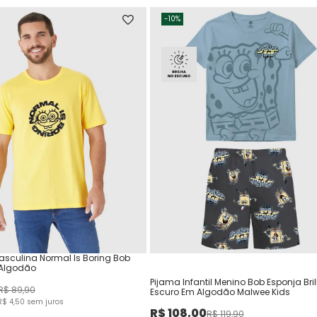
-
10%
sculina Normal Is Boring Bob
 Algodão
Pijama Infantil Menino Bob Esponja Bri
R$
89
,
90
Escuro Em Algodão Malwee Kids
R$
4
,
50
sem juros
R$
108
,
00
R$
119
,
90