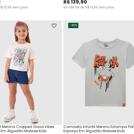
0
R$
139
,
90
R$
13
,
99
sem juros
Em até
10
x de
R$
13
,
99
sem juros
-
40%
til Menina Cropped Good Vibes
Camiseta Infantil Menino Estampa Pat
 Em Algodão Malwee Kids
Esponja Em Algodão Malwee Kids