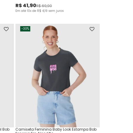
R$
41
,
90
R$
69
,
90
Em até
10
x de
R$
4
,
19
sem juros
-
30%
l Bob
Camiseta Feminina Baby Look Estampa Bob