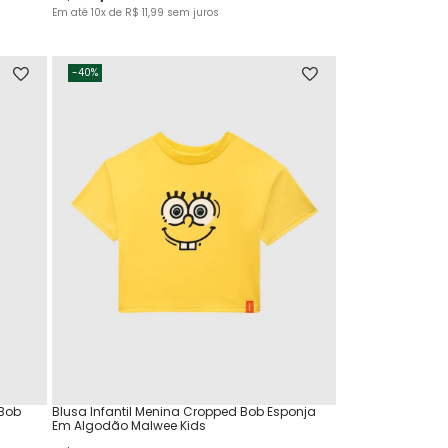
Em até
10
x de
R$
11
,
99
sem juros
-
40%
 Bob
Blusa Infantil Menina Cropped Bob Esponja
Em Algodão Malwee Kids