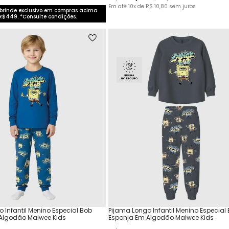
Em até
10
x de
R$
10
,
80
sem juros
rinde exclusivo em compras acima
R$449. *Consulte condições.
 Infantil Menino Especial Bob
Pijama Longo Infantil Menino Especial
Algodão Malwee Kids
Esponja Em Algodão Malwee Kids