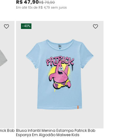
R$
47
,
90
R$
79
,
90
Em até
10
x de
R$
4
,
79
sem juros
-
40%
rick Bob
Blusa Infantil Menina Estampa Patrick Bob
Esponja Em Algodão Malwee Kids