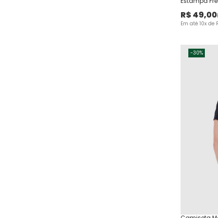
Estampa Fre
R$
49
,
00
Em até
10
x de
-
30%
Camiseta Ma