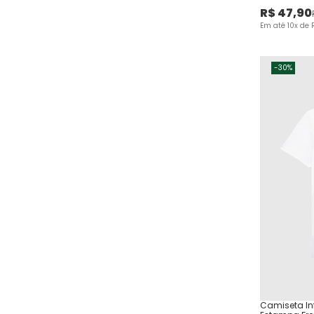
R$
47
,
90
Em até
10
x de
-
30%
Camiseta In