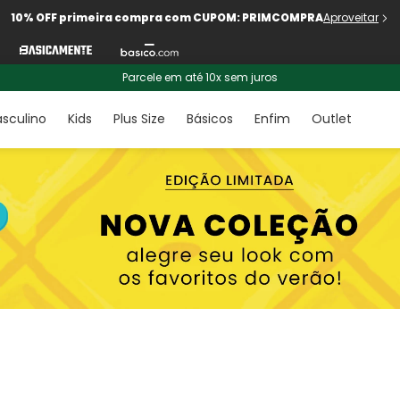
10% OFF primeira compra com CUPOM: PRIMCOMPRA
Aproveitar
Parcele em até 10x sem juros
sculino
Kids
Plus Size
Básicos
Enfim
Outlet