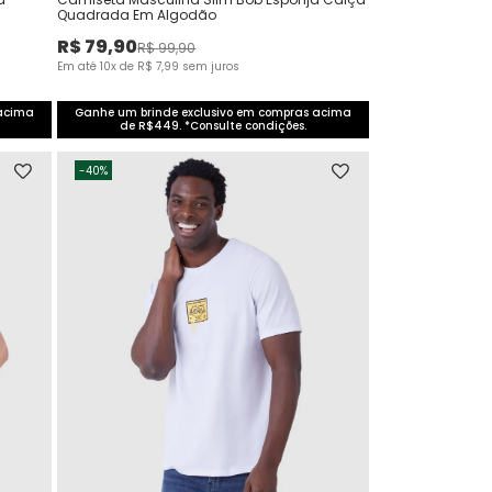
Quadrada Em Algodão
R$
79
,
90
R$
99
,
90
Em até
10
x de
R$
7
,
99
sem juros
 acima
Ganhe um brinde exclusivo em compras acima
de R$449. *Consulte condições.
-
40%