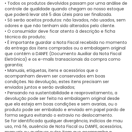
• Todos os produtos devolvidos passam por uma análise de
controle de qualidade quando chegam ao nosso estoque
que poderá levar até 5 dias úteis para ser finalizada.
• Só serão aceitos produtos: não lavados, não usados, sem
odores e que não tenham sido alterados pelo cliente.
• O consumidor deve ficar atento à descrição e ficha
técnica do produto;
• É importante guardar a Nota Fiscal recebida no momento
da entrega dos itens comprados ou a embalagem original
que contém a DANFE (Documento Auxiliar da Nota Fiscal
Eletrônica) e os e-mails transacionais da compra como
garantia;
• Manuais, etiquetas, itens e acessórios que o
acompanham devem ser conservados em boas
condições. Na devolução, estes itens precisam ser
enviados juntos e serão avaliados;
• Pensando na sustentabilidade e reaproveitamento, a
devolução pode ser feita na embalagem original desde
que ela esteja em boas condições e sem avarias, ou o
produto pode ser embalado e enviado em papel pardo de
forma segura evitando o extravio no deslocamento.
Se for identificada qualquer divergência, indícios de mau
uso, má fé, ausência de Nota Fiscal ou DANFE, acessórios,
manuais ou qualquer outro item que acompanha a