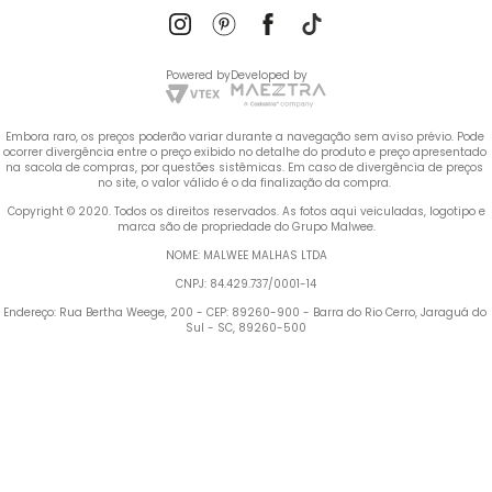
Powered by
Developed by
Embora raro, os preços poderão variar durante a navegação sem aviso prévio. Pode 
ocorrer divergência entre o preço exibido no detalhe do produto e preço apresentado 
na sacola de compras, por questões sistêmicas. Em caso de divergência de preços 
no site, o valor válido é o da finalização da compra. 
 Copyright © 2020. Todos os direitos reservados. As fotos aqui veiculadas, logotipo e 
marca são de propriedade do Grupo Malwee.
NOME: MALWEE MALHAS LTDA
CNPJ: 84.429.737/0001-14
Endereço: Rua Bertha Weege, 200 - CEP: 89260-900 - Barra do Rio Cerro, Jaraguá do 
Sul - SC, 89260-500
Termos mais buscados
1
º
Vestido
2
º
Blusa Feminina