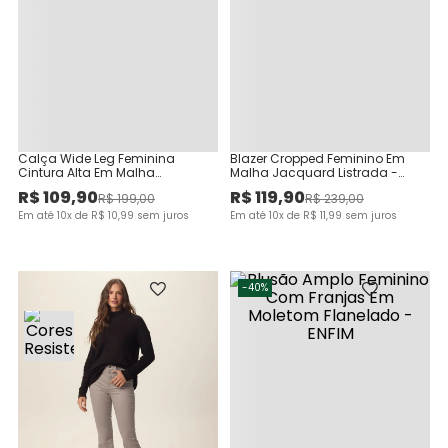
Calça Wide Leg Feminina
Blazer Cropped Feminino Em
Cintura Alta Em Malha
Malha Jacquard Listrada -
Canelada De Viscose
ENFIM
R$
109
,
90
R$
119
,
90
R$
199
,
00
R$
239
,
00
Em até
10
x de
R$
10
,
99
sem juros
Em até
10
x de
R$
11
,
99
sem juros
-
40%