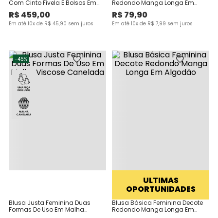
Com Cinto Fivela E Bolsos Em
Redondo Manga Longa Em
Tecido Sarjado
Algodão
R$
459
,
00
R$
79
,
90
Em até
10
x de
R$
45
,
90
sem juros
Em até
10
x de
R$
7
,
99
sem juros
-
45%
ULTIMAS
OPORTUNIDADES
Blusa Justa Feminina Duas
Blusa Básica Feminina Decote
Formas De Uso Em Malha
Redondo Manga Longa Em
Viscose Canelada
Algodão