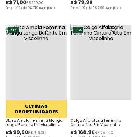
R$
71
,
00
R$
79
,
90
R$
129
,
00
Em até
10
x de
R$
7
,
10
sem juros
Em até
10
x de
R$
7
,
99
sem juros
-
50%
-
35%
ULTIMAS
OPORTUNIDADES
Blusa Ampla Feminina Manga
Calça Alfaiataria Feminina
Longa Bufante Em Viscolinho
Cintura Alta Em Viscolinho
R$
99
,
90
R$
168
,
90
R$
199
,
00
R$
259
,
00