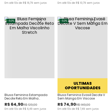
Em até
10
x de
R$
16
,
79
sem juros
Em até
10
x de
R$
10
,
79
sem juros
-
50%
-
50%
ULTIMAS
OPORTUNIDADES
Blusa Feminina Estampada
Blusa Feminina Evasê Decote V
Decote Reto Em Malha
Sem Manga Em Viscose
Viscolinho Stretch
R$
64
,
90
R$
74
,
90
R$
129
,
00
R$
149
,
00
Em até
10
x de
R$
6
,
49
sem juros
Em até
10
x de
R$
7
,
49
sem juros