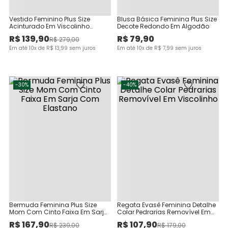
Vestido Feminino Plus Size
Blusa Básica Feminina Plus Size
Acinturado Em Viscolinho
Decote Redondo Em Algodão
Texturizado
R$
139
,
90
R$
79
,
90
R$
279
,
00
Em até
10
x de
R$
13
,
99
sem juros
Em até
10
x de
R$
7
,
99
sem juros
-
30%
-
40%
Bermuda Feminina Plus Size
Regata Evasê Feminina Detalhe
Mom Com Cinto Faixa Em Sarja
Colar Pedrarias Removível Em
Com Elastano
Viscolinho
R$
167
,
90
R$
107
,
90
R$
239
,
00
R$
179
,
00