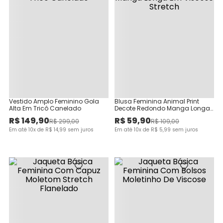
Vestido Amplo Feminino Gola
Blusa Feminina Animal Print
Alta Em Tricô Canelado
Decote Redondo Manga Longa
Em Viscose Stretch
R$
149
,
90
R$
59
,
90
R$
299
,
00
R$
109
,
00
Em até
10
x de
R$
14
,
99
sem juros
Em até
10
x de
R$
5
,
99
sem juros