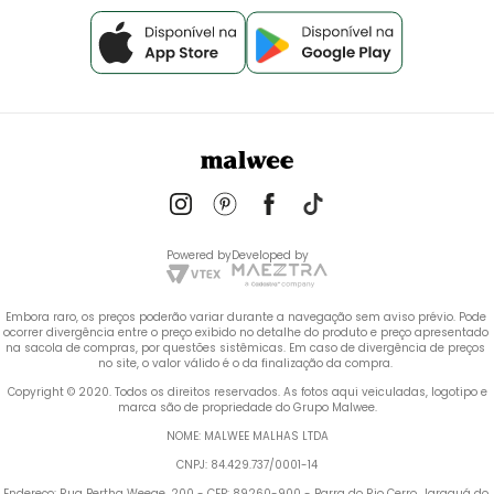
Powered by
Developed by
Embora raro, os preços poderão variar durante a navegação sem aviso prévio. Pode 
ocorrer divergência entre o preço exibido no detalhe do produto e preço apresentado 
na sacola de compras, por questões sistêmicas. Em caso de divergência de preços 
no site, o valor válido é o da finalização da compra. 
 Copyright © 2020. Todos os direitos reservados. As fotos aqui veiculadas, logotipo e 
marca são de propriedade do Grupo Malwee.
NOME: MALWEE MALHAS LTDA
CNPJ: 84.429.737/0001-14
Endereço: Rua Bertha Weege, 200 - CEP: 89260-900 - Barra do Rio Cerro, Jaraguá do 