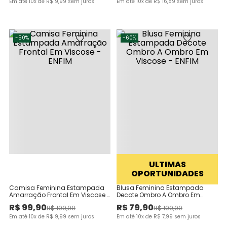
Em até
10
x de
R$
9
,
99
sem juros
Em até
10
x de
R$
16
,
89
sem juros
-
50%
-
60%
ULTIMAS
OPORTUNIDADES
Camisa Feminina Estampada
Blusa Feminina Estampada
Amarração Frontal Em Viscose -
Decote Ombro A Ombro Em
ENFIM
Viscose - ENFIM
R$
99
,
90
R$
79
,
90
R$
199
,
00
R$
199
,
00
Em até
10
x de
R$
9
,
99
sem juros
Em até
10
x de
R$
7
,
99
sem juros