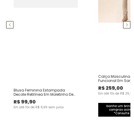
Calça Masculina C
Funcional Em Sarj
R$
259
,
00
Blusa Feminina Estampada
Em até
10
x de
R$
25
,
9
Decote Retilínea Em Moletinho De
Viscose
R$
99
,
90
Ganhe um brinde 
Em até
10
x de
R$
9
,
99
sem juros
compras acima
*Consulte co