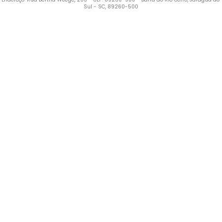
Sul - SC, 89260-500
Termos mais buscados
1
º
Vestido
2
º
Blusa Feminina
3
º
Calça Feminina
4
º
Pijama Feminino
5
º
Camiseta Feminina
6
º
Moletom Feminino
7
º
Pijama
8
º
Moletom Masculino
9
º
Jaqueta
10
º
Vestido Infantil