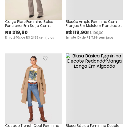
Calça Flare Feminina Bolso
Blusão Amplo Feminino Com
Funcional Em Sarja Com
Franjas Em Moletom Flanelado -
Elastano
ENFIM
R$
219
,
90
R$
119
,
90
R$
199
,
00
Em até
10
x de
R$
21
,
99
sem juros
Em até
10
x de
R$
11
,
99
sem juros
Casaco Trench Coat Feminino
Blusa Básica Feminina Decote