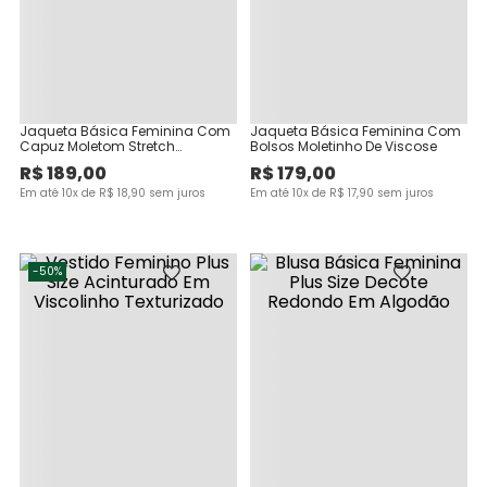
Jaqueta Básica Feminina Com
Jaqueta Básica Feminina Com
Capuz Moletom Stretch
Bolsos Moletinho De Viscose
Flanelado
R$
189
,
00
R$
179
,
00
Em até
10
x de
R$
18
,
90
sem juros
Em até
10
x de
R$
17
,
90
sem juros
-
50%