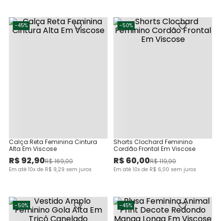
-
45%
-
50%
Calça Reta Feminina Cintura
Shorts Clochard Feminino
Alta Em Viscose
Cordão Frontal Em Viscose
R$
92
,
90
R$
60
,
00
R$
169
,
00
R$
119
,
90
Em até
10
x de
R$
9
,
29
sem juros
Em até
10
x de
R$
6
,
00
sem juros
-
50%
-
45%