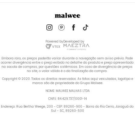
Powered by
Developed by
Embora raro, os preços poderão variar durante a navegação sem aviso prévio. Pode 
ocorrer divergência entre o preço exibido no detalhe do produto e preço apresentado 
na sacola de compras, por questões sistêmicas. Em caso de divergência de preços 
no site, o valor válido é o da finalização da compra. 
 Copyright © 2020. Todos os direitos reservados. As fotos aqui veiculadas, logotipo e 
marca são de propriedade do Grupo Malwee.
NOME: MALWEE MALHAS LTDA
CNPJ: 84.429.737/0001-14
Endereço: Rua Bertha Weege, 200 - CEP: 89260-900 - Barra do Rio Cerro, Jaraguá do 
Sul - SC, 89260-500
Termos mais buscados