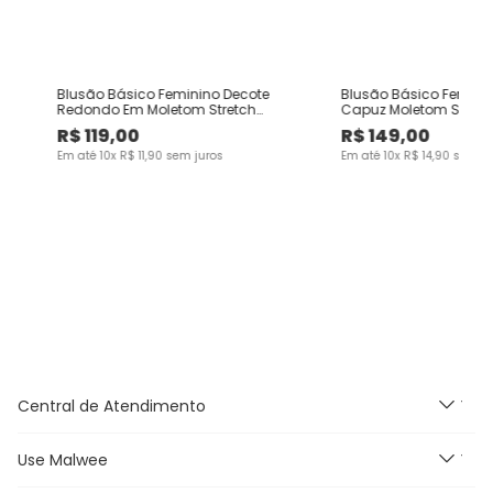
Blusão Básico Feminino Decote
Blusão Básico Femin
Redondo Em Moletom Stretch
Capuz Moletom Stretc
Flanelado
R$
119
,
00
R$
149
,
00
Em até
10
x
R$
11
,
90
sem juros
Em até
10
x
R$
14
,
90
sem ju
Central de Atendimento
Use Malwee
Segunda à Sexta feira das
9h às 18h, exceto feriados.