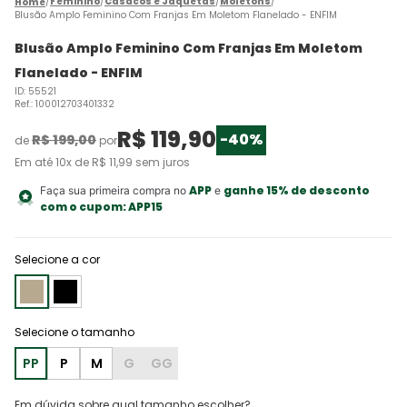
Feminino
Casacos e Jaquetas
Moletons
Blusão Amplo Feminino Com Franjas Em Moletom Flanelado - ENFIM
Blusão Amplo Feminino Com Franjas Em Moletom
Flanelado - ENFIM
ID
:
55521
Ref.
:
100012703401332
R$
119
,
90
-
40%
R$
199
,
00
de
por
Em até
10
x de
R$
11
,
99
sem juros
APP
ganhe 15% de desconto
Faça sua primeira compra no
e
com o cupom:
APP15
Selecione a cor
PP
P
M
G
GG
Em dúvida sobre qual tamanho escolher?