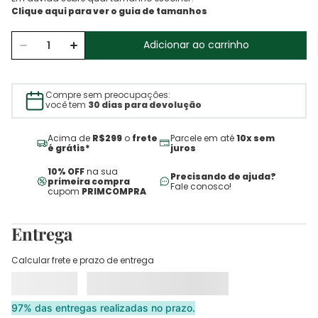
Adicionar ao carrinho
Compre sem preocupações:
você tem
30 dias para devolução
Acima de
R$299
o
frete
Parcele em até
10x sem
é grátis*
juros
10% OFF
na sua
Precisando de ajuda?
primeira compra
Fale conosco!
cupom
PRIMCOMPRA
Entrega
Calcular frete e prazo de entrega
97% das entregas realizadas no prazo.