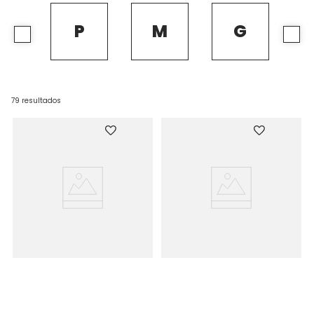
P
M
G
79
resultados