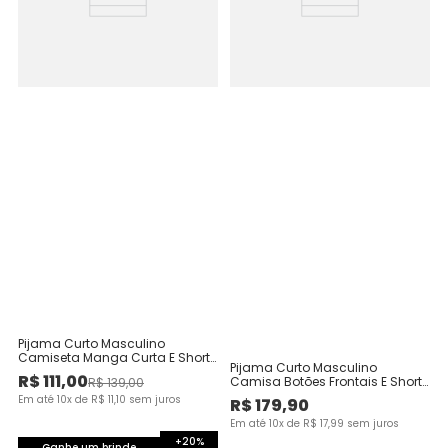
Pijama Curto Masculino
Camiseta Manga Curta E Shorts
Pijama Curto Masculino
Em Malha Fio A Fio
R$
111
,
00
Camisa Botões Frontais E Shorts
R$
139
,
00
Em Algodão
Em até
10
x de
R$
11
,
10
sem juros
R$
179
,
90
Em até
10
x de
R$
17
,
99
sem juros
+20%
Ganhe um brinde