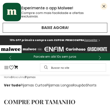
Experimente o app Malwee!
Compre com mais facilidade e ofertas
exclusivas.
BAIXE AGORA!
10% OFF primeira compra com CUPOM: PRIMCOMPRA
Aproveitar
Parcele em até 10x sem juros
Buscar no site
Masculino
Pijamas
Ver tudo
Pijamas Curtos
Pijamas Longos
Roupão
Shorts
COMPRE POR TAMANHO