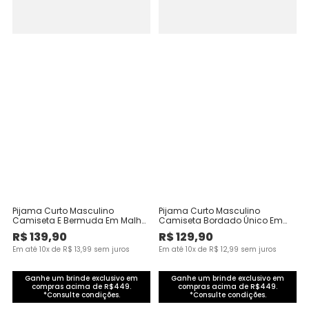
Pijama Curto Masculino
Pijama Curto Masculino
Camiseta E Bermuda Em Malha
Camiseta Bordado Único Em
Algodão
Malha Algodão
R$
139
,
90
R$
129
,
90
Em até
10
x de
R$
13
,
99
sem juros
Em até
10
x de
R$
12
,
99
sem juros
Ganhe um brinde exclusivo em
Ganhe um brinde exclusivo em
compras acima de R$449.
compras acima de R$449.
*Consulte condições.
*Consulte condições.