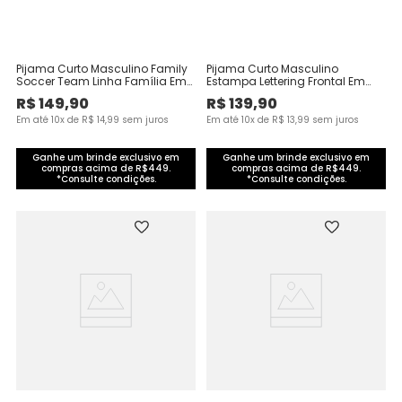
Pijama Curto Masculino Family
Pijama Curto Masculino
Soccer Team Linha Família Em
Estampa Lettering Frontal Em
Algodão
Malha Algodão
R$
149
,
90
R$
139
,
90
Em até
10
x de
R$
14
,
99
sem juros
Em até
10
x de
R$
13
,
99
sem juros
Ganhe um brinde exclusivo em
Ganhe um brinde exclusivo em
compras acima de R$449.
compras acima de R$449.
*Consulte condições.
*Consulte condições.