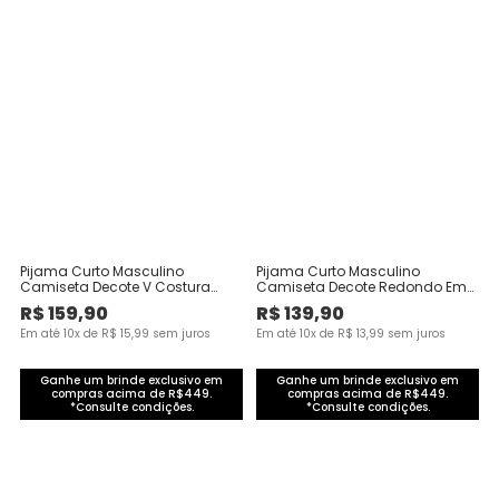
Pijama Curto Masculino
Pijama Curto Masculino
Camiseta Decote V Costura
Camiseta Decote Redondo Em
Contraste Em Viscose Stretch
Malha Fio A Fio
R$
159
,
90
R$
139
,
90
Em até
10
x de
R$
15
,
99
sem juros
Em até
10
x de
R$
13
,
99
sem juros
Ganhe um brinde exclusivo em
Ganhe um brinde exclusivo em
compras acima de R$449.
compras acima de R$449.
*Consulte condições.
*Consulte condições.