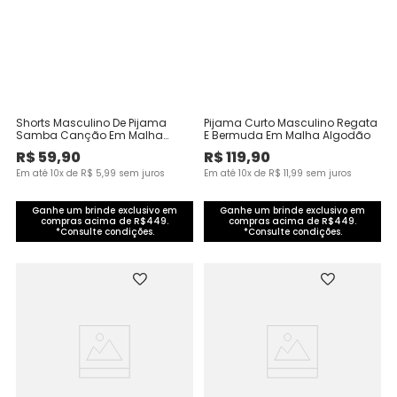
Shorts Masculino De Pijama
Pijama Curto Masculino Regata
Samba Canção Em Malha
E Bermuda Em Malha Algodão
Algodão
R$
59
,
90
R$
119
,
90
Em até
10
x de
R$
5
,
99
sem juros
Em até
10
x de
R$
11
,
99
sem juros
Ganhe um brinde exclusivo em
Ganhe um brinde exclusivo em
compras acima de R$449.
compras acima de R$449.
*Consulte condições.
*Consulte condições.