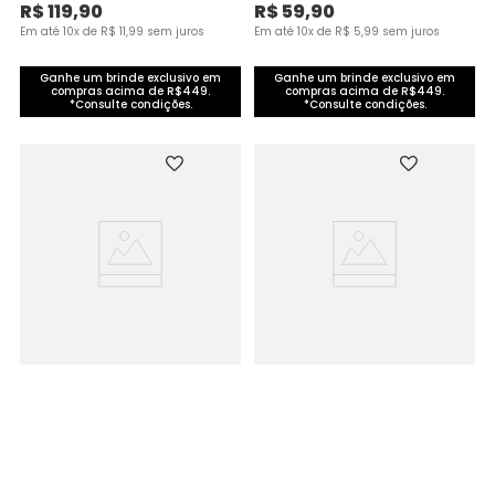
R$
119
,
90
R$
59
,
90
Em até
10
x de
R$
11
,
99
sem juros
Em até
10
x de
R$
5
,
99
sem juros
Ganhe um brinde exclusivo em
Ganhe um brinde exclusivo em
compras acima de R$449.
compras acima de R$449.
*Consulte condições.
*Consulte condições.