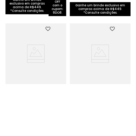
OFF
exclusivo em compras
com o
Ganhe um brinde exclusivo em
acima de R$449.
cupom:
compras acima de R$449.
*Consulte condições.
8DO8.
*Consulte condições.