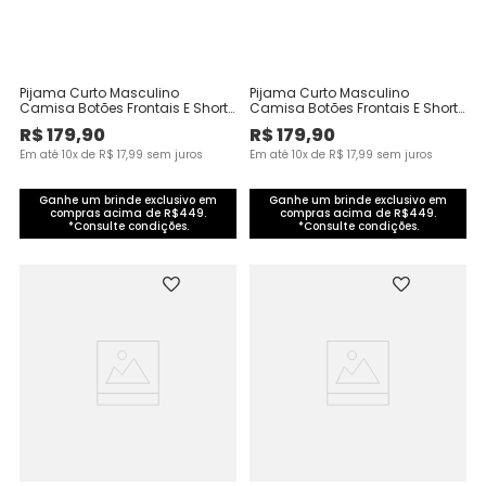
Pijama Curto Masculino
Pijama Curto Masculino
Camisa Botões Frontais E Shorts
Camisa Botões Frontais E Shorts
Em Algodão
Em Algodão
R$
179
,
90
R$
179
,
90
Em até
10
x de
R$
17
,
99
sem juros
Em até
10
x de
R$
17
,
99
sem juros
Ganhe um brinde exclusivo em
Ganhe um brinde exclusivo em
compras acima de R$449.
compras acima de R$449.
*Consulte condições.
*Consulte condições.