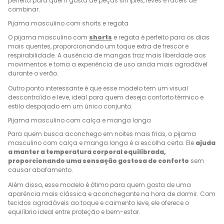
perfeita para quem gosta de peças simples, leves e fáceis de
combinar.
Pijama masculino com shorts e regata
O pijama masculino com
shorts
e regata é perfeito para os dias
mais quentes, proporcionando um toque extra de frescor e
respirabilidade. A ausência de mangas traz mais liberdade aos
movimentos e torna a experiência de uso ainda mais agradável
durante o verão.
Outro ponto interessante é que esse modelo tem um visual
descontraído e leve, ideal para quem deseja conforto térmico e
estilo despojado em um único conjunto.
Pijama masculino com calça e manga longa
Para quem busca aconchego em noites mais frias, o pijama
masculino com calça e manga longa é a escolha certa. Ele
ajuda
a manter a temperatura corporal equilibrada,
proporcionando uma sensação gostosa de conforto
sem
causar abafamento.
Além disso, esse modelo é ótimo para quem gosta de uma
aparência mais clássica e aconchegante na hora de dormir. Com
tecidos agradáveis ao toque e caimento leve, ele oferece o
equilíbrio ideal entre proteção e bem-estar.