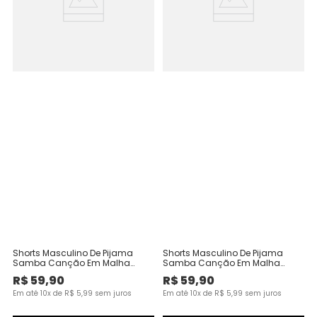
Shorts Masculino De Pijama
Shorts Masculino De Pijama
Samba Canção Em Malha
Samba Canção Em Malha
Algodão
Algodão
R$
59
,
90
R$
59
,
90
Em até
10
x de
R$
5
,
99
sem juros
Em até
10
x de
R$
5
,
99
sem juros