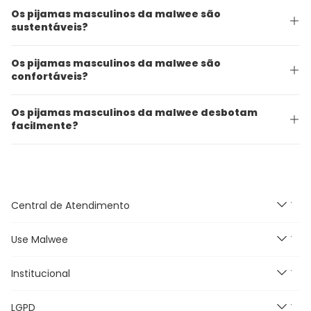
Os pijamas masculinos da malwee são
sustentáveis?
Os pijamas masculinos da malwee são
confortáveis?
Os pijamas masculinos da malwee desbotam
facilmente?
Central de Atendimento
Use Malwee
Segunda à Sexta feira das
9h às 18h, exceto feriados.
E-mail:
Institucional
Novidades
malwee@relacionamentomalwee.com.br
Feminino
Telefone: 0800 736-7200
LGPD