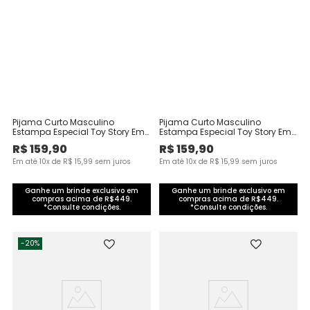
Pijama Curto Masculino
Pijama Curto Masculino
Estampa Especial Toy Story Em
Estampa Especial Toy Story Em
Malha Algodão
Malha Algodão
R$
159
,
90
R$
159
,
90
Em até
10
x de
R$
15
,
99
sem juros
Em até
10
x de
R$
15
,
99
sem juros
Ganhe um brinde exclusivo em
Ganhe um brinde exclusivo em
compras acima de R$449.
compras acima de R$449.
*Consulte condições.
*Consulte condições.
-
20%