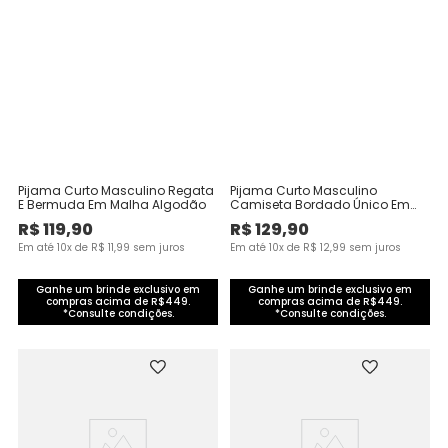
Pijama Curto Masculino Regata
Pijama Curto Masculino
E Bermuda Em Malha Algodão
Camiseta Bordado Único Em
Malha Algodão
R$
119
,
90
R$
129
,
90
Em até
10
x de
R$
11
,
99
sem juros
Em até
10
x de
R$
12
,
99
sem juros
Ganhe um brinde exclusivo em
Ganhe um brinde exclusivo em
compras acima de R$449.
compras acima de R$449.
*Consulte condições.
*Consulte condições.