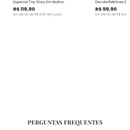
Especial Toy Story Em Malha
Decote Retilínea Em
Algodão
Viscose
R$
119
,
90
R$
99
,
90
Em até
10
x de
R$
11
,
99
sem juros
Em até
10
x de
R$
9
,
99
s
PERGUNTAS FREQUENTES