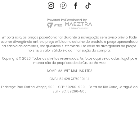
Powered by
Developed by
Embora raro, os preços poderão variar durante a navegação sem aviso prévio. Pode 
ocorrer divergência entre o preço exibido no detalhe do produto e preço apresentado 
na sacola de compras, por questões sistêmicas. Em caso de divergência de preços 
no site, o valor válido é o da finalização da compra. 
 Copyright © 2020. Todos os direitos reservados. As fotos aqui veiculadas, logotipo e 
marca são de propriedade do Grupo Malwee.
NOME: MALWEE MALHAS LTDA
CNPJ: 84.429.737/0001-14
Endereço: Rua Bertha Weege, 200 - CEP: 89260-900 - Barra do Rio Cerro, Jaraguá do 
Sul - SC, 89260-500
Termos mais buscados
1
º
Blusa Feminina
2
º
Vestido
3
º
Calça Feminina