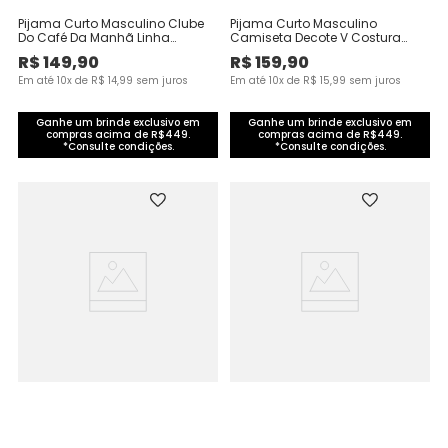
Pijama Curto Masculino Clube
Pijama Curto Masculino
Do Café Da Manhã Linha
Camiseta Decote V Costura
Família Em Algodão
Contraste Em Viscose Stretch
R$
149
,
90
R$
159
,
90
Em até
10
x de
R$
14
,
99
sem juros
Em até
10
x de
R$
15
,
99
sem juros
Ganhe um brinde exclusivo em
Ganhe um brinde exclusivo em
compras acima de R$449.
compras acima de R$449.
*Consulte condições.
*Consulte condições.