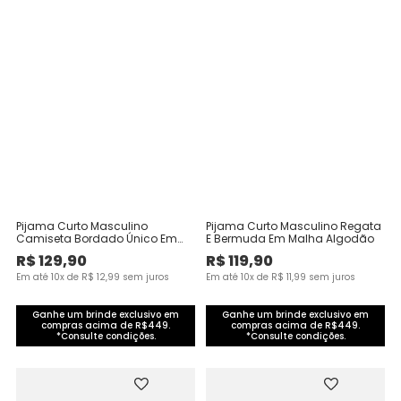
Pijama Curto Masculino
Pijama Curto Masculino Regata
Camiseta Bordado Único Em
E Bermuda Em Malha Algodão
Malha Algodão
R$
129
,
90
R$
119
,
90
Em até
10
x de
R$
12
,
99
sem juros
Em até
10
x de
R$
11
,
99
sem juros
Ganhe um brinde exclusivo em
Ganhe um brinde exclusivo em
compras acima de R$449.
compras acima de R$449.
*Consulte condições.
*Consulte condições.