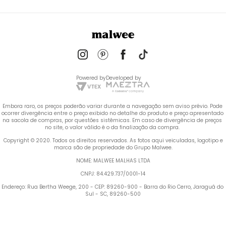
Powered by
Developed by
Embora raro, os preços poderão variar durante a navegação sem aviso prévio. Pode 
ocorrer divergência entre o preço exibido no detalhe do produto e preço apresentado 
na sacola de compras, por questões sistêmicas. Em caso de divergência de preços 
no site, o valor válido é o da finalização da compra. 
 Copyright © 2020. Todos os direitos reservados. As fotos aqui veiculadas, logotipo e 
marca são de propriedade do Grupo Malwee.
NOME: MALWEE MALHAS LTDA
CNPJ: 84.429.737/0001-14
Endereço: Rua Bertha Weege, 200 - CEP: 89260-900 - Barra do Rio Cerro, Jaraguá do 
Sul - SC, 89260-500