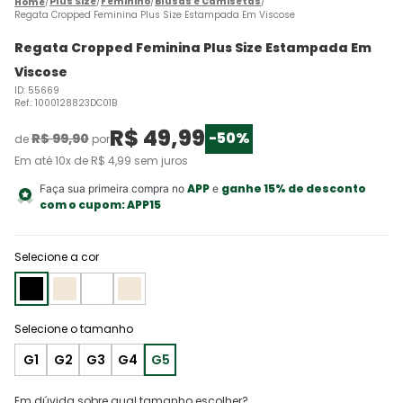
Plus Size
Feminino
Blusas e Camisetas
Regata Cropped Feminina Plus Size Estampada Em Viscose
Regata Cropped Feminina Plus Size Estampada Em
Viscose
ID
:
55669
Ref.
:
1000128823DC01B
R$
49
,
99
-
50%
R$
99
,
90
de
por
Em até
10
x de
R$
4
,
99
sem juros
APP
ganhe 15% de desconto
Faça sua primeira compra no
e
com o cupom:
APP15
Selecione a cor
G1
G2
G3
G4
G5
Em dúvida sobre qual tamanho escolher?