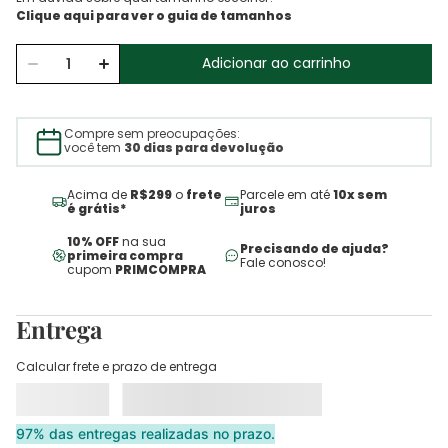
Adicionar ao carrinho
Compre sem preocupações:
você tem
30 dias para devolução
Acima de
R$299
o
frete
Parcele em até
10x sem
é grátis*
juros
10% OFF
na sua
Precisando de ajuda?
primeira compra
Fale conosco!
cupom
PRIMCOMPRA
Entrega
Calcular frete e prazo de entrega
97% das entregas realizadas no prazo.