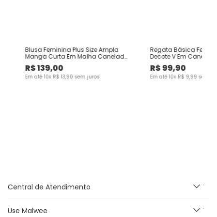
Blusa Feminina Plus Size Ampla
Regata Básica Feminin
Manga Curta Em Malha Canelada
Decote V Em Canelado
Rajada
R$
139
,
00
R$
99
,
90
Em até
10
x
R$
13
,
90
sem juros
Em até
10
x
R$
9
,
99
sem ju
Central de Atendimento
Use Malwee
Segunda à Sexta feira das