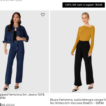
R$
18
,
90
sem juros
+20% OFF com o cupom: 8DO8.
pped Feminina Em Jeans 100%
NFIM
Blusa Feminina Justa Manga Longa 
No Ombro Em Viscose Stretch - ENFIM
0
R$
319
,
00