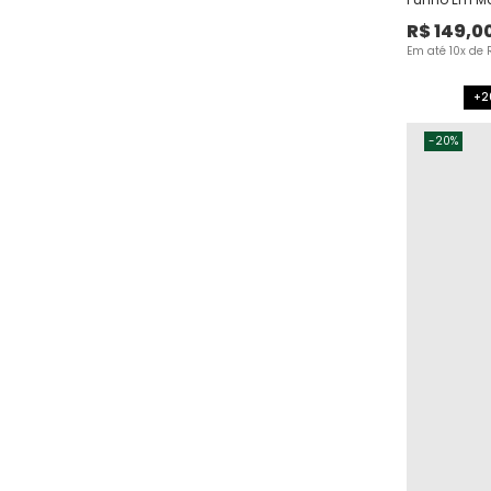
R$
149
,
0
Em até
10
x de
+2
-
20%