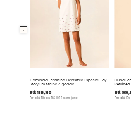
Camisola Feminina Oversized Especial Toy
Blusa Fe
Story Em Malha Algodão
Retilínea
R$
119
,
90
R$
99
,
Em até
10
x de
R$
11
,
99
sem juros
Em até
10
x