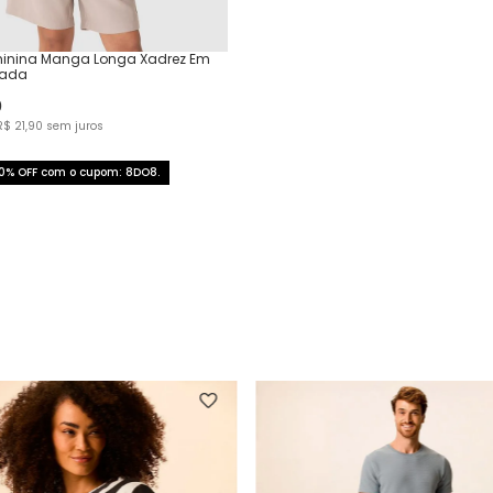
inina Manga Longa Xadrez Em
jada
0
R$
21
,
90
sem juros
0% OFF com o cupom: 8DO8.