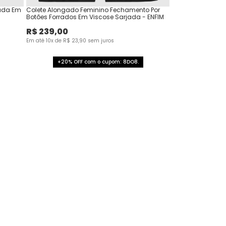
rada Em
Colete Alongado Feminino Fechamento Por
Botões Forrados Em Viscose Sarjada - ENFIM
R$
239
,
00
Em até
10
x de
R$
23
,
90
sem juros
+20% OFF com o cupom: 8DO8.