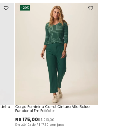
-
20%
Linho
Calça Feminina Carrot Cintura Alta Bolso
Funcional Em Poliéster
R$
175
,
00
R$
219
,
00
Em até
10
x de
R$
17
,
50
sem juros