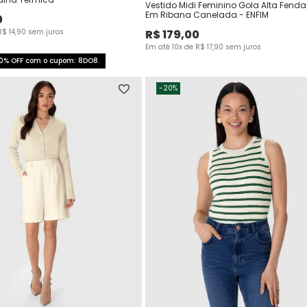
Vestido Midi Feminino Gola Alta Fend
Em Ribana Canelada - ENFIM
0
R$
14
,
90
sem juros
R$
179
,
00
Em até
10
x de
R$
17
,
90
sem juros
0% OFF com o cupom: 8DO8.
-
20%