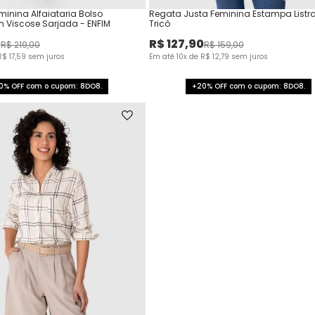
inina Alfaiataria Bolso
Regata Justa Feminina Estampa List
m Viscose Sarjada - ENFIM
Tricô
0
R$
127
,
90
R$
219
,
00
R$
159
,
00
R$
17
,
59
sem juros
Em até
10
x de
R$
12
,
79
sem juros
0% OFF com o cupom: 8DO8.
+20% OFF com o cupom: 8DO8.