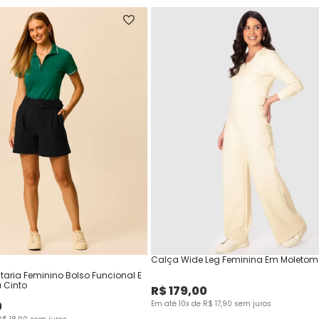
Calça Wide Leg Feminina Em Moletom 
ataria Feminino Bolso Funcional E
Cinto
R$
179
,
00
0
Em até
10
x de
R$
17
,
90
sem juros