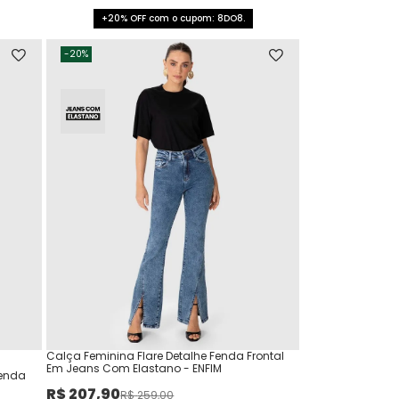
+20% OFF com o cupom: 8DO8.
-
20%
Calça Feminina Flare Detalhe Fenda Frontal
Em Jeans Com Elastano - ENFIM
Fenda
R$
207
,
90
R$
259
,
00