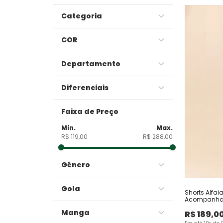
Categoria
Blusas e Camisetas
COR
Calças
Amarelo
Camisas
Departamento
Azul
Casacos e Jaquetas
Feminino
Off White
Coletes
Diferenciais
Preto
Shorts e Bermudas
Ação Térmica
Rosa
Faixa de Preço
Vestidos
Canelado
Verde
Jeans com Elastano
R$ 119,00
R$ 288,00
Tem Conjunto
Gênero
Feminino
Gola
Shorts Alfai
Acompanha 
Gola Alta
Manga
R$
189
,
0
Gola Redonda