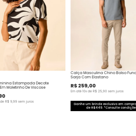
Calça Masculina Chino Bolso Fun
Sarja Com Elastano
minina Estampada Decote
R$
259
,
00
 Em Moletinho De Viscose
Em até
10
x de
R$
25
,
90
sem juros
90
 de
R$
9
,
99
sem juros
Ganhe um brinde exclusivo em compr
de R$449. *Consulte condições