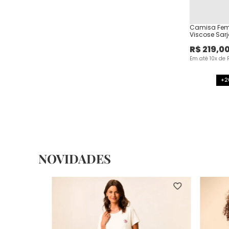
Camisa Fem
Viscose Sar
R$
219
,
0
Em até
10
x de
+2
NOVIDADES