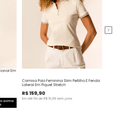
cional Em
Camisa Polo Feminina Slim Peitilho E Fenda
Lateral Em Piquet Stretch
R$
159
,
90
Em até
10
x de
R$
15
,
99
sem juros
as acima
.