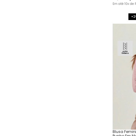
Em até
10
x de
+2
Blusa Femin
Punho Em M