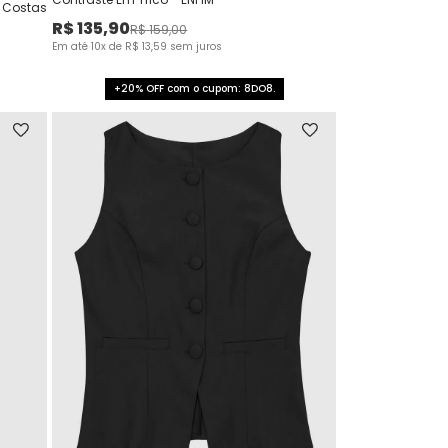
a Costas
R$
135
,
90
R$
159
,
00
Em até
10
x de
R$
13
,
59
sem juros
+20% OFF com o cupom: 8DO8.