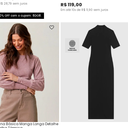
R$
28
,
79
sem juros
R$
119
,
00
Em até
10
x de
R$
11
,
90
sem juros
0% OFF com o cupom: 8DO8.
ina Básica Manga Longa Detalhe
alha Térmica