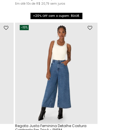
Em até
10
x de
R$
20
,
79
sem juros
+20% OFF com o cupom: 8DO8.
-
15%
Regata Justa Feminina Detalhe Costura
Contraste Em Tricô - ENFIM