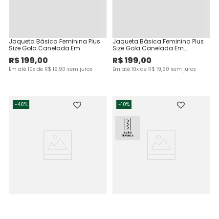
Jaqueta Básica Feminina Plus
Jaqueta Básica Feminina Plus
Size Gola Canelada Em
Size Gola Canelada Em
Moletom Flanelado
Moletom Flanelado
R$
199
,
00
R$
199
,
00
Em até
10
x de
R$
19
,
90
sem juros
Em até
10
x de
R$
19
,
90
sem juros
-
40%
-
10%