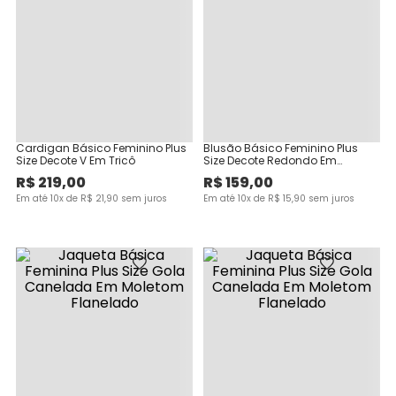
Cardigan Básico Feminino Plus
Blusão Básico Feminino Plus
Size Decote V Em Tricô
Size Decote Redondo Em
Moletom Stretch Flanelado
R$
219
,
00
R$
159
,
00
Em até
10
x de
R$
21
,
90
sem juros
Em até
10
x de
R$
15
,
90
sem juros