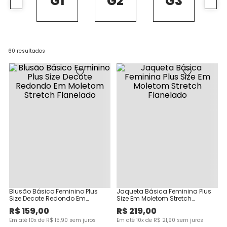
G1
G2
G3
60
resultados
Blusão Básico Feminino Plus
Jaqueta Básica Feminina Plus
Size Decote Redondo Em
Size Em Moletom Stretch
Moletom Stretch Flanelado
Flanelado
R$
159
,
00
R$
219
,
00
Em até
10
x de
R$
15
,
90
sem juros
Em até
10
x de
R$
21
,
90
sem juros