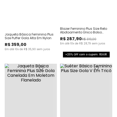
Blazer Feminino Plus Size Reto
Abotoamento Único Bolso
Jaqueta Básica Feminina Plus
Funcional Alfaiataria
R$
287
,
90
Size Puffer Gola Alta Em Nylon
R$
319
,
00
R$
359
,
00
Em até
10
x de
R$
28
,
79
sem juros
Em até
10
x de
R$
35
,
90
sem juros
+20% OFF com o cupom: 8DO8.