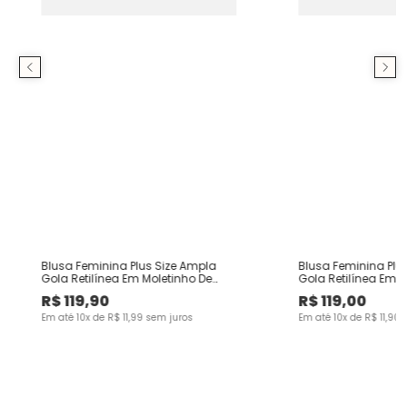
Blusa Feminina Plus Size Ampla
Blusa Feminina Plu
Gola Retilínea Em Moletinho De
Gola Retilínea Em M
Viscose
Viscose
R$
119
,
90
R$
119
,
00
Em até
10
x de
R$
11
,
99
sem juros
Em até
10
x de
R$
11
,
90
s