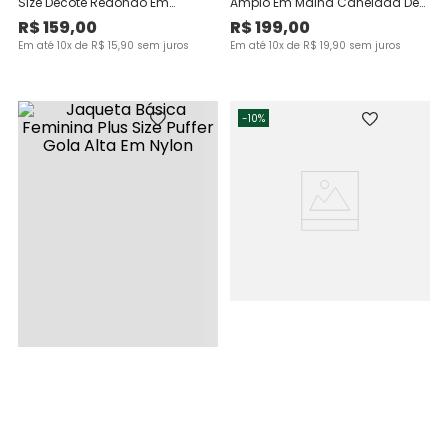
Size Decote Redondo Em
Amplo Em Malha Canelada De
Moletom Stretch Flanelado
Viscose
R$
159
,
00
R$
199
,
00
Em até
10
x de
R$
15
,
90
sem juros
Em até
10
x de
R$
19
,
90
sem juros
-
10%