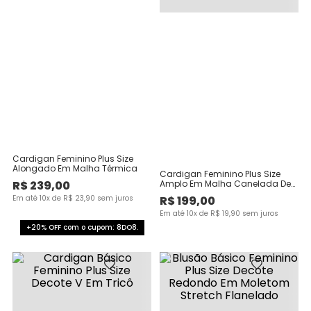
Cardigan Feminino Plus Size
Alongado Em Malha Térmica
Cardigan Feminino Plus Size
R$
239
,
00
Amplo Em Malha Canelada De
Viscose
Em até
10
x de
R$
23
,
90
sem juros
R$
199
,
00
Em até
10
x de
R$
19
,
90
sem juros
+20% OFF com o cupom: 8DO8.