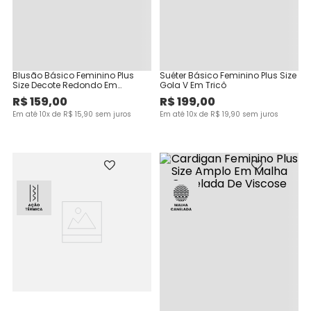
Blusão Básico Feminino Plus
Suéter Básico Feminino Plus Size
Size Decote Redondo Em
Gola V Em Tricô
Moletom Stretch Flanelado
R$
159
,
00
R$
199
,
00
Em até
10
x de
R$
15
,
90
sem juros
Em até
10
x de
R$
19
,
90
sem juros