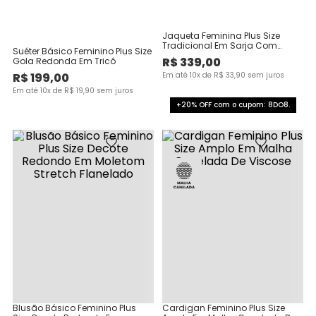
Jaqueta Feminina Plus Size
Tradicional Em Sarja Com
Suéter Básico Feminino Plus Size
Elastano
R$
339
,
00
Gola Redonda Em Tricô
R$
199
,
00
Em até
10
x de
R$
33
,
90
sem juros
Em até
10
x de
R$
19
,
90
sem juros
+20% OFF com o cupom: 8DO8.
Blusão Básico Feminino Plus
Cardigan Feminino Plus Size