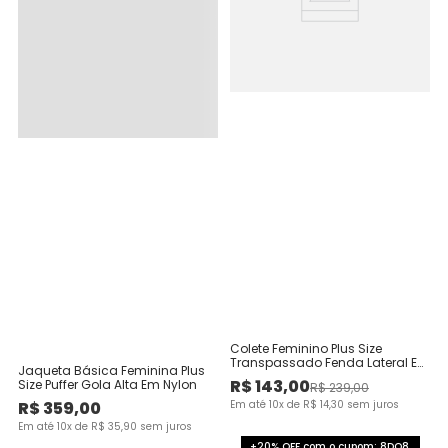
Colete Feminino Plus Size
Transpassado Fenda Lateral Em
Jaqueta Básica Feminina Plus
Tecido Alfaiataria
R$
143
,
00
Size Puffer Gola Alta Em Nylon
R$
239
,
00
R$
359
,
00
Em até
10
x de
R$
14
,
30
sem juros
Em até
10
x de
R$
35
,
90
sem juros
+20% OFF com o cupom: 8DO8.