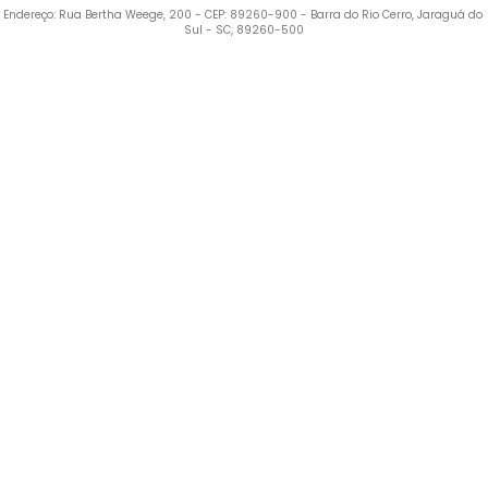
Endereço: Rua Bertha Weege, 200 - CEP: 89260-900 - Barra do Rio Cerro, Jaraguá do 
Sul - SC, 89260-500
Termos mais buscados
1
º
Blusa Feminina
2
º
Vestido
3
º
Calça Feminina
4
º
Pijama Feminino
5
º
Camiseta Feminina
6
º
Pijama
7
º
Moletom Feminino
8
º
Moletom Masculino
9
º
Vestido Infantil
10
º
Camiseta Masculina