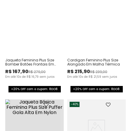
Jaqueta Feminina Plus Size
Cardigan Feminino Plus Size
Bomber Botões Frontais Em
Alongado Em Malha Térmica
Moletom Stretch
R$
167
,
90
R$
215
,
90
R$
279
,
00
R$
239
,
00
Em até
10
x de
R$
16
,
79
sem juros
Em até
10
x de
R$
21
,
59
sem juros
+20% OFF com o cupom: 8DO8.
+20% OFF com o cupom: 8DO8.
-
40%