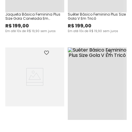
Jaqueta Básica Feminina Plus
Suéter Básico Feminino Plus Size
Size Gola Canelada Em
Gola V Em Tricô
Moletom Flanelado
R$
199
,
00
R$
199
,
00
Em até
10
x de
R$
19
,
90
sem juros
Em até
10
x de
R$
19
,
90
sem juros