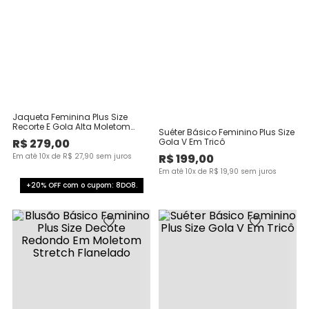
Jaqueta Feminina Plus Size
Recorte E Gola Alta Moletom
Suéter Básico Feminino Plus Size
Mesclado Flanelado
R$
279
,
00
Gola V Em Tricô
Em até
10
x de
R$
27
,
90
sem juros
R$
199
,
00
Em até
10
x de
R$
19
,
90
sem juros
+20% OFF com o cupom: 8DO8.