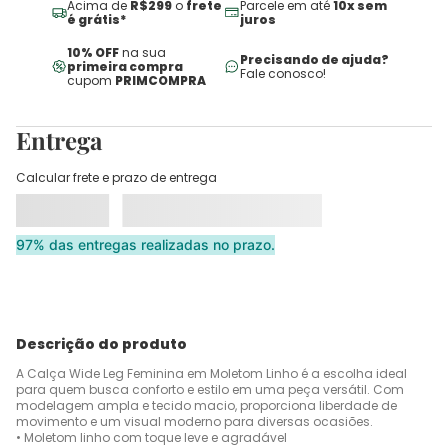
Acima de
R$299
o
frete
Parcele em até
10x sem
é grátis*
juros
10% OFF
na sua
Precisando de ajuda?
primeira compra
Fale conosco!
cupom
PRIMCOMPRA
Entrega
Calcular frete e prazo de entrega
97% das entregas realizadas no prazo.
Descrição do produto
A Calça Wide Leg Feminina em Moletom Linho é a escolha ideal
para quem busca conforto e estilo em uma peça versátil. Com
modelagem ampla e tecido macio, proporciona liberdade de
movimento e um visual moderno para diversas ocasiões.
• Moletom linho com toque leve e agradável