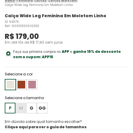
Feminino
Calças
Calças Moletom
Calça Wide Leg Feminina Em Moletom Linho
Calça Wide Leg Feminina Em Moletom Linho
ID
:
64979
Ref.
:
100013830500383
R$
179
,
00
Em até
10
x de
R$
17
,
90
sem juros
APP
ganhe 15% de desconto
Faça sua primeira compra no
e
com o cupom:
APP15
Selecione a cor
P
M
G
GG
Em dúvida sobre qual tamanho escolher?