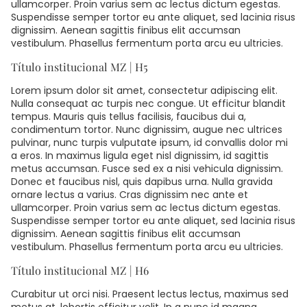
ullamcorper. Proin varius sem ac lectus dictum egestas.
Suspendisse semper tortor eu ante aliquet, sed lacinia risus
dignissim. Aenean sagittis finibus elit accumsan
vestibulum. Phasellus fermentum porta arcu eu ultricies.
Título institucional MZ | H5
Lorem ipsum dolor sit amet, consectetur adipiscing elit.
Nulla consequat ac turpis nec congue. Ut efficitur blandit
tempus. Mauris quis tellus facilisis, faucibus dui a,
condimentum tortor. Nunc dignissim, augue nec ultrices
pulvinar, nunc turpis vulputate ipsum, id convallis dolor mi
a eros. In maximus ligula eget nisl dignissim, id sagittis
metus accumsan. Fusce sed ex a nisi vehicula dignissim.
Donec et faucibus nisl, quis dapibus urna. Nulla gravida
ornare lectus a varius. Cras dignissim nec ante et
ullamcorper. Proin varius sem ac lectus dictum egestas.
Suspendisse semper tortor eu ante aliquet, sed lacinia risus
dignissim. Aenean sagittis finibus elit accumsan
vestibulum. Phasellus fermentum porta arcu eu ultricies.
Título institucional MZ | H6
Curabitur ut orci nisi. Praesent lectus lectus, maximus sed
metus at, lobortis efficitur velit. In a nunc id magna