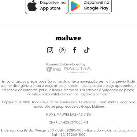
Powered by
Developed by
Embora raro, os preços poderão variar durante a navegação sem aviso prévio. Pode 
ocorrer divergência entre o preço exibido no detalhe do produto e preço apresentado 
na sacola de compras, por questões sistêmicas. Em caso de divergência de preços 
no site, o valor válido é o da finalização da compra. 
 Copyright © 2020. Todos os direitos reservados. As fotos aqui veiculadas, logotipo e 
marca são de propriedade do Grupo Malwee.
NOME: MALWEE MALHAS LTDA
CNPJ: 84.429.737/0001-14
Endereço: Rua Bertha Weege, 200 - CEP: 89260-900 - Barra do Rio Cerro, Jaraguá do 
Sul - SC, 89260-500