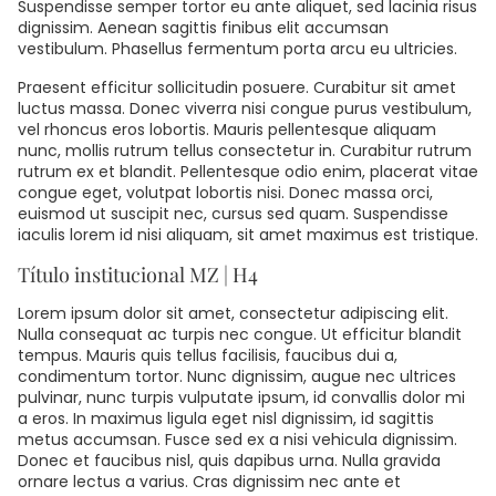
Suspendisse semper tortor eu ante aliquet, sed lacinia risus
dignissim. Aenean sagittis finibus elit accumsan
vestibulum. Phasellus fermentum porta arcu eu ultricies.
Praesent efficitur sollicitudin posuere. Curabitur sit amet
luctus massa. Donec viverra nisi congue purus vestibulum,
vel rhoncus eros lobortis. Mauris pellentesque aliquam
nunc, mollis rutrum tellus consectetur in. Curabitur rutrum
rutrum ex et blandit. Pellentesque odio enim, placerat vitae
congue eget, volutpat lobortis nisi. Donec massa orci,
euismod ut suscipit nec, cursus sed quam. Suspendisse
iaculis lorem id nisi aliquam, sit amet maximus est tristique.
Título institucional MZ | H4
Lorem ipsum dolor sit amet, consectetur adipiscing elit.
Nulla consequat ac turpis nec congue. Ut efficitur blandit
tempus. Mauris quis tellus facilisis, faucibus dui a,
condimentum tortor. Nunc dignissim, augue nec ultrices
pulvinar, nunc turpis vulputate ipsum, id convallis dolor mi
a eros. In maximus ligula eget nisl dignissim, id sagittis
metus accumsan. Fusce sed ex a nisi vehicula dignissim.
Donec et faucibus nisl, quis dapibus urna. Nulla gravida
ornare lectus a varius. Cras dignissim nec ante et