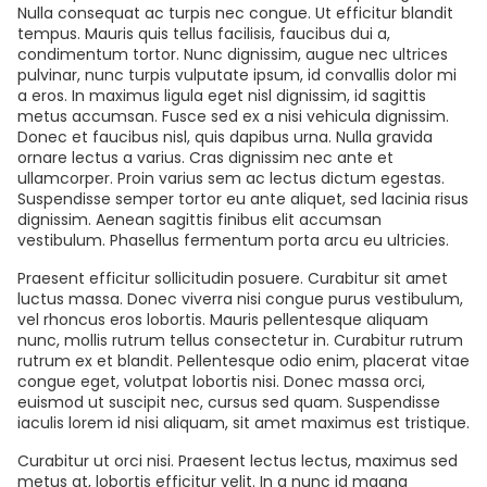
Nulla consequat ac turpis nec congue. Ut efficitur blandit
tempus. Mauris quis tellus facilisis, faucibus dui a,
condimentum tortor. Nunc dignissim, augue nec ultrices
pulvinar, nunc turpis vulputate ipsum, id convallis dolor mi
a eros. In maximus ligula eget nisl dignissim, id sagittis
metus accumsan. Fusce sed ex a nisi vehicula dignissim.
Donec et faucibus nisl, quis dapibus urna. Nulla gravida
ornare lectus a varius. Cras dignissim nec ante et
ullamcorper. Proin varius sem ac lectus dictum egestas.
Suspendisse semper tortor eu ante aliquet, sed lacinia risus
dignissim. Aenean sagittis finibus elit accumsan
vestibulum. Phasellus fermentum porta arcu eu ultricies.
Praesent efficitur sollicitudin posuere. Curabitur sit amet
luctus massa. Donec viverra nisi congue purus vestibulum,
vel rhoncus eros lobortis. Mauris pellentesque aliquam
nunc, mollis rutrum tellus consectetur in. Curabitur rutrum
rutrum ex et blandit. Pellentesque odio enim, placerat vitae
congue eget, volutpat lobortis nisi. Donec massa orci,
euismod ut suscipit nec, cursus sed quam. Suspendisse
iaculis lorem id nisi aliquam, sit amet maximus est tristique.
Curabitur ut orci nisi. Praesent lectus lectus, maximus sed
metus at, lobortis efficitur velit. In a nunc id magna