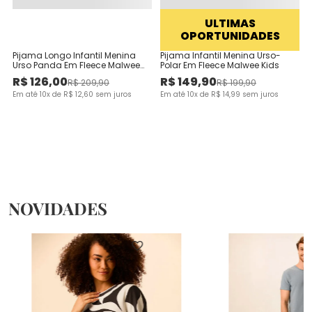
ULTIMAS
OPORTUNIDADES
Pijama Longo Infantil Menina
Pijama Infantil Menina Urso-
Urso Panda Em Fleece Malwee
Polar Em Fleece Malwee Kids
Kids
R$
126
,
00
R$
149
,
90
R$
209
,
90
R$
199
,
90
Em até
10
x de
R$
12
,
60
sem juros
Em até
10
x de
R$
14
,
99
sem juros
NOVIDADES