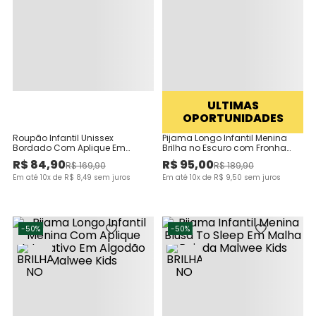
ULTIMAS
OPORTUNIDADES
Roupão Infantil Unissex
Pijama Longo Infantil Menina
Bordado Com Aplique Em
Brilha no Escuro com Fronha
Pelúcia Malwee Kids
Malwee Kids
R$
84
,
90
R$
95
,
00
R$
169
,
90
R$
189
,
90
Em até
10
x de
R$
8
,
49
sem juros
Em até
10
x de
R$
9
,
50
sem juros
-
50%
-
50%