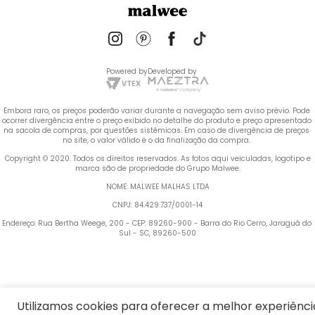
Powered by
Developed by
Embora raro, os preços poderão variar durante a navegação sem aviso prévio. Pode 
ocorrer divergência entre o preço exibido no detalhe do produto e preço apresentado 
na sacola de compras, por questões sistêmicas. Em caso de divergência de preços 
no site, o valor válido é o da finalização da compra. 
 Copyright © 2020. Todos os direitos reservados. As fotos aqui veiculadas, logotipo e 
marca são de propriedade do Grupo Malwee.
NOME: MALWEE MALHAS LTDA
CNPJ: 84.429.737/0001-14
Endereço: Rua Bertha Weege, 200 - CEP: 89260-900 - Barra do Rio Cerro, Jaraguá do 
Sul - SC, 89260-500
Termos mais buscados
1
º
Vestido
Utilizamos cookies para oferecer a melhor experiênci