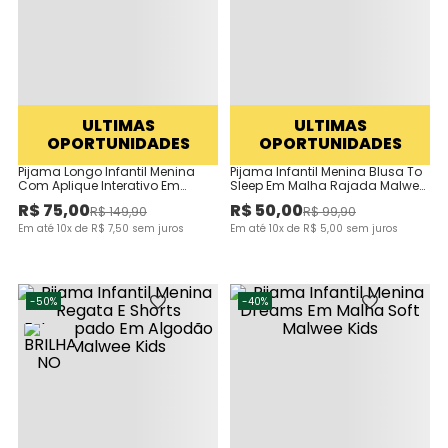
ULTIMAS
ULTIMAS
OPORTUNIDADES
OPORTUNIDADES
Pijama Longo Infantil Menina
Pijama Infantil Menina Blusa To
Com Aplique Interativo Em
Sleep Em Malha Rajada Malwee
Algodão Malwee Kids
Kids
R$
75
,
00
R$
50
,
00
R$
149
,
90
R$
99
,
90
Em até
10
x de
R$
7
,
50
sem juros
Em até
10
x de
R$
5
,
00
sem juros
-
50%
-
40%