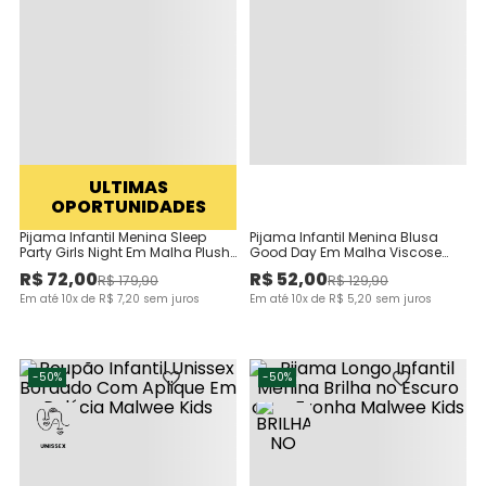
ULTIMAS
OPORTUNIDADES
Pijama Infantil Menina Sleep
Pijama Infantil Menina Blusa
Party Girls Night Em Malha Plush
Good Day Em Malha Viscose
Malwee Kids
Canelada Malwee Kids
R$
72
,
00
R$
52
,
00
R$
179
,
90
R$
129
,
90
Em até
10
x de
R$
7
,
20
sem juros
Em até
10
x de
R$
5
,
20
sem juros
-
50%
-
50%