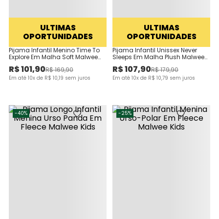
ULTIMAS
ULTIMAS
OPORTUNIDADES
OPORTUNIDADES
Pijama Infantil Menino Time To
Pijama Infantil Unissex Never
Explore Em Malha Soft Malwee
Sleeps Em Malha Plush Malwee
Kids
Kids
R$
101
,
90
R$
107
,
90
R$
169
,
90
R$
179
,
90
Em até
10
x de
R$
10
,
19
sem juros
Em até
10
x de
R$
10
,
79
sem juros
-
40%
-
25%