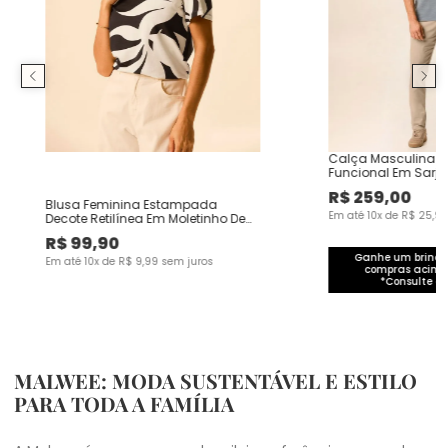
Calça Masculina C
Funcional Em Sarj
R$
259
,
00
Blusa Feminina Estampada
Em até
10
x de
R$
25
,
9
Decote Retilínea Em Moletinho De
Viscose
R$
99
,
90
Ganhe um brinde 
Em até
10
x de
R$
9
,
99
sem juros
compras acima
*Consulte co
MALWEE: MODA SUSTENTÁVEL E ESTILO
PARA TODA A FAMÍLIA