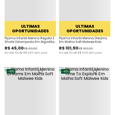
ULTIMAS
ULTIMAS
OPORTUNIDADES
OPORTUNIDADES
Pijama Infantil Menina Regata E
Pijama Infantil Menina Dreams
Shorts Estampado Em Algodão
Em Malha Soft Malwee Kids
Malwee Kids
R$
45
,
00
R$
101
,
90
R$
89
,
90
R$
169
,
90
Em até
10
x de
R$
4
,
50
sem juros
Em até
10
x de
R$
10
,
19
sem juros
-
40%
-
40%