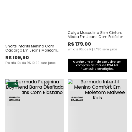
Calça Masculina Slim Cintura
Média Em Jeans Com Poliéster
Reciclado
R$
179
,
00
Shorts Infantil Menina Com
Em até
10
x de
R$
17
,
90
sem juros
Cadarço Em Jeans Moletom
Malwee Kids
R$
109
,
90
Ganhe um brinde exclusivo em
Em até
10
x de
R$
10
,
99
sem juros
compras acima de R$449.
*Consulte condições.
-
50%