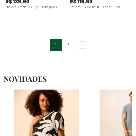
R$
139
,
90
R$
119
,
90
Em até
10
x de
R$
13
,
99
sem juros
Em até
10
x de
R$
11
,
99
sem juros
1
2
NOVIDADES