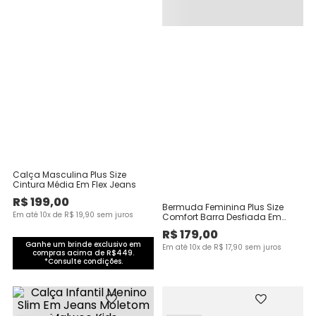
Calça Masculina Plus Size
Cintura Média Em Flex Jeans
R$
199
,
00
Bermuda Feminina Plus Size
Em até
10
x de
R$
19
,
90
sem juros
Comfort Barra Desfiada Em
Jeans Com Elastano
R$
179
,
00
Ganhe um brinde exclusivo em
Em até
10
x de
R$
17
,
90
sem juros
compras acima de R$449.
*Consulte condições.