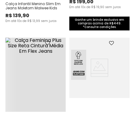
R$
199
,
00
Calça Infantil Menino Slim Em
Em até
10
x de
R$
19
,
90
sem juros
Jeans Moletom Malwee Kids
R$
139
,
90
Ganhe um brinde exclusivo em
Em até
10
x de
R$
13
,
99
sem juros
compras acima de R$449.
*Consulte condições.