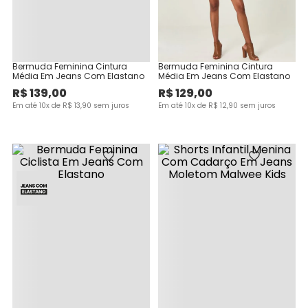
Bermuda Feminina Cintura
Bermuda Feminina Cintura
Média Em Jeans Com Elastano
Média Em Jeans Com Elastano
R$
139
,
00
R$
129
,
00
Em até
10
x de
R$
13
,
90
sem juros
Em até
10
x de
R$
12
,
90
sem juros