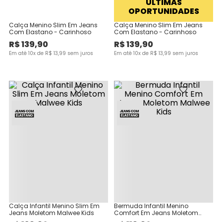
ULTIMAS
OPORTUNIDADES
Calça Menino Slim Em Jeans
Calça Menino Slim Em Jeans
Com Elastano - Carinhoso
Com Elastano - Carinhoso
R$
139
,
90
R$
139
,
90
Em até
10
x de
R$
13
,
99
sem juros
Em até
10
x de
R$
13
,
99
sem juros
Calça Infantil Menino Slim Em
Bermuda Infantil Menino
Jeans Moletom Malwee Kids
Comfort Em Jeans Moletom
Malwee Kids