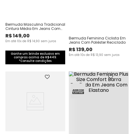
Bermuda Masculina Tradicional
Cintura Média Em Jeans Com
Poliéster Reciclado
R$
149
,
00
Bermuda Feminina Ciclista Em
Em até
10
x de
R$
14
,
90
sem juros
Jeans Com Poliéster Reciclado
R$
139
,
00
Ganhe um brinde exclusivo em
Em até
10
x de
R$
13
,
90
sem juros
compras acima de R$449.
*Consulte condições.