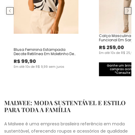
Calça Masculina C
Funcional Em Sarj
R$
259
,
00
Blusa Feminina Estampada
Em até
10
x de
R$
25
,
9
Decote Retilínea Em Moletinho De
Viscose
R$
99
,
90
Ganhe um brinde 
Em até
10
x de
R$
9
,
99
sem juros
compras acima
*Consulte co
MALWEE: MODA SUSTENTÁVEL E ESTILO
PARA TODA A FAMÍLIA
A Malwee é uma empresa brasileira referência em moda
sustentável, oferecendo roupas e acessórios de qualidade