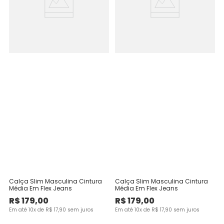
Calça Slim Masculina Cintura
Calça Slim Masculina Cintura
Média Em Flex Jeans
Média Em Flex Jeans
R$
179
,
00
R$
179
,
00
Em até
10
x de
R$
17
,
90
sem juros
Em até
10
x de
R$
17
,
90
sem juros