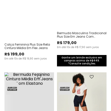
Bermuda Masculina Tradicional
Plus Size Em Jeans Com
Elastano
R$
179
,
00
Calça Feminina Plus Size Reta
Em até
10
x de
R$
17
,
90
sem juros
Cintura Média Em Flex Jeans
R$
199
,
00
Ganhe um brinde exclusivo em
Em até
10
x de
R$
19
,
90
sem juros
compras acima de R$449.
*Consulte condições.