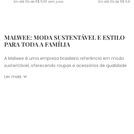
Em até
10
x de
R$
11
,
99
sem juros
Em até
10
x de
R$
9
,
99
s
MALWEE: MODA SUSTENTÁVEL E ESTILO
PARA TODA A FAMÍLIA
A Malwee é uma empresa brasileira referência em moda
sustentável, oferecendo roupas e acessórios de qualidade
para homens, mulheres e crianças. Aqui, você encontra
expand_more
Ler mais
uma ampla variedade de peças para todas as ocasiões,
desde
looks casuais
para o dia a dia até produções mais
elaboradas para momentos especiais. As coleções da
Malwee acompanham as últimas tendências da moda,
sempre com um toque de originalidade e bom gosto.
Vista-se bem e faça a diferença com a Malwee. Conheça
as coleções de
roupas masculinas
,
femininas
,
plus size
e