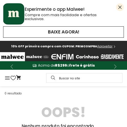
Experimente o app Malwee!
Compre com mais facilidade e ofertas
exclusivas.
BAIXE AGORA!
10% OFF primeira compra com CUPOM: PRIMCOMPRA
Aproveitar
Acima de
R$299
o
frete é grátis
Buscar no site
0
resultado
OOPS!
Nenhum produto foi encontrado