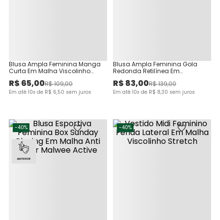
Blusa Ampla Feminina Manga
Blusa Ampla Feminina Gola
Curta Em Malha Viscolinho
Redonda Retilínea Em
Stretch
Viscolinho Texturizado
R$
65
,
00
R$
83
,
00
R$
109
,
00
R$
139
,
00
Em até
10
x de
R$
6
,
50
sem juros
Em até
10
x de
R$
8
,
30
sem juros
-
40%
-
40%