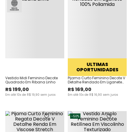
ULTIMAS
OPORTUNIDADES
Vestido Midi Feminino Decote
Pijama Curto Feminino Decote V
Quadrado Em Ribana Linho
Detalhe Rendado Em Liganete
100% Poliamida
R$
199
,
00
R$
169
,
00
Em até
10
x de
R$
19
,
90
sem juros
Em até
10
x de
R$
16
,
90
sem juros
-
50%