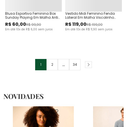
Blusa Esportiva Feminina Box
Vestido Midi Feminino Fenda
Sunday Playing Em Malha Anti
Lateral Em Malha Viscolinho
Odor Malwee Active
Stretch
R$
60
,
00
R$
119
,
00
R$
99
,
90
R$
199
,
00
Em até
10
x de
R$
6
,
00
sem juros
Em até
10
x de
R$
11
,
90
sem juros
...
1
2
34
NOVIDADES