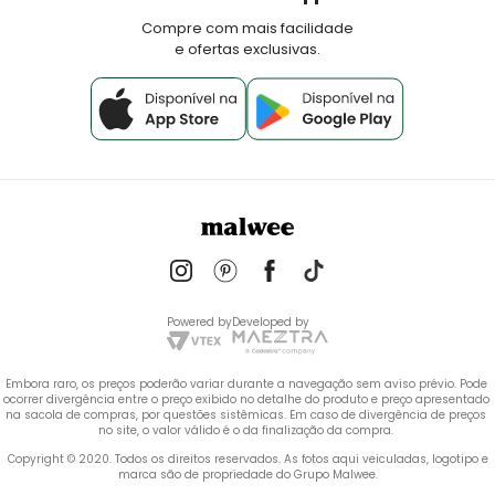
de
moda verão
da
Malwee
e compre em até 10x sem
Fale Conosco
Compre com mais facilidade
juros.
e ofertas exclusivas.
SHORTS E BERMUDAS PRÁTICAS PARA O
DIA A DIA
Os
shorts e bermudas
são grandes aliados da
praticidade, pois encaixam com diversas peças superiores,
podendo formar uma grande variedade de combinações
possíveis. E no verão, serão peças chave para criar os seus
looks.
Confira os
shorts e bermudas
disponíveis na
Malwee
e
aproveite o verão aliando conforto e sustentabilidade com
Powered by
Developed by
nossas peças confeccionadas com responsabilidade
ambiental.
Embora raro, os preços poderão variar durante a navegação sem aviso prévio. Pode 
ocorrer divergência entre o preço exibido no detalhe do produto e preço apresentado 
na sacola de compras, por questões sistêmicas. Em caso de divergência de preços 
REGATAS E CAMISETAS BÁSICAS
no site, o valor válido é o da finalização da compra. 
 Copyright © 2020. Todos os direitos reservados. As fotos aqui veiculadas, logotipo e 
marca são de propriedade do Grupo Malwee.
A
Malwee
é referência em
roupas básicas
para o dia a