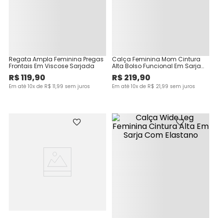
Regata Ampla Feminina Pregas
Calça Feminina Mom Cintura
Frontais Em Viscose Sarjada
Alta Bolso Funcional Em Sarja
Com Elastano
R$
119
,
90
R$
219
,
90
Em até
10
x de
R$
11
,
99
sem juros
Em até
10
x de
R$
21
,
99
sem juros