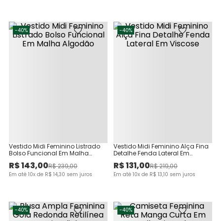
-
40%
-
40%
Vestido Midi Feminino Listrado
Vestido Midi Feminino Alça Fina
Bolso Funcional Em Malha
Detalhe Fenda Lateral Em
Algodão
Viscose
R$
143
,
00
R$
131
,
00
R$
239
,
00
R$
219
,
00
Em até
10
x de
R$
14
,
30
sem juros
Em até
10
x de
R$
13
,
10
sem juros
-
40%
-
40%