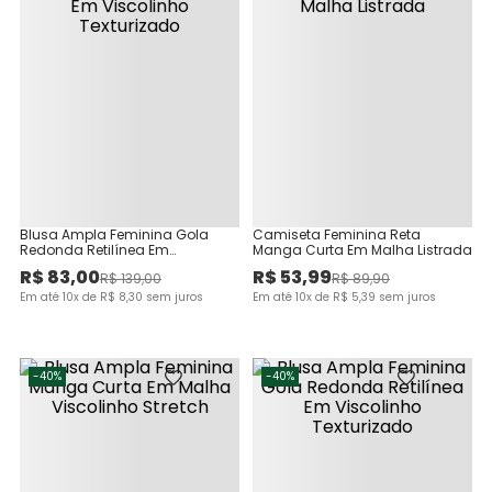
Blusa Ampla Feminina Gola
Camiseta Feminina Reta
Redonda Retilínea Em
Manga Curta Em Malha Listrada
Viscolinho Texturizado
R$
83
,
00
R$
53
,
99
R$
139
,
00
R$
89
,
90
Em até
10
x de
R$
8
,
30
sem juros
Em até
10
x de
R$
5
,
39
sem juros
-
40%
-
40%