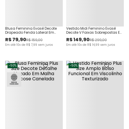
Blusa Feminina Evasê Decote
Vestido Midi Feminino Evasê
Drapeado Fenda Lateral Em
Decote V Faixas Sobrepostas Em
Viscose Lurex
Cetim - ENFIM
R$
79
,
90
R$
149
,
90
R$
159
,
00
R$
299
,
00
Em até
10
x de
R$
7
,
99
sem juros
Em até
10
x de
R$
14
,
99
sem juros
-
50%
-
50%