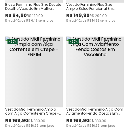
Blusa Feminina Plus Size Decote
Vestido Feminino Plus Size
Detalhe Vazado Em Malha
Amplo Bolso Funcional Em
Viscose Canelada
Viscolinho Texturizado
R$
64
,
90
R$
149
,
90
R$
129
,
00
R$
299
,
00
Em até
10
x de
R$
6
,
49
sem juros
Em até
10
x de
R$
14
,
99
sem juros
-
50%
-
50%
Vestido Midi Feminino Amplo
Vestido Midi Feminino Alça Com
com Alça Corrente em Crepe -
Aviamento Fenda Costas Em
ENFIM
Viscolinho
R$
169
,
90
R$
169
,
90
R$
339
,
00
R$
339
,
00
Em até
10
x de
R$
16
,
99
sem juros
Em até
10
x de
R$
16
,
99
sem juros