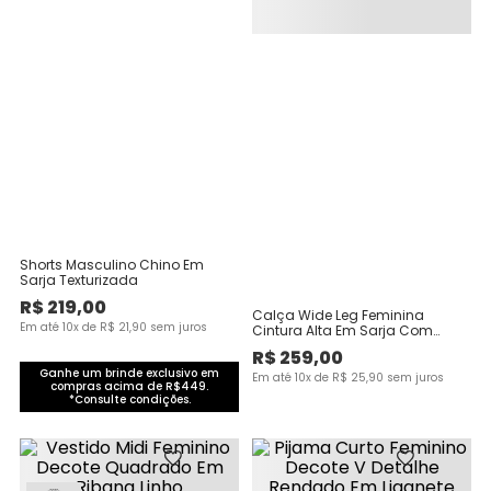
Shorts Masculino Chino Em
Sarja Texturizada
R$
219
,
00
Calça Wide Leg Feminina
Em até
10
x de
R$
21
,
90
sem juros
Cintura Alta Em Sarja Com
Elastano
R$
259
,
00
Ganhe um brinde exclusivo em
Em até
10
x de
R$
25
,
90
sem juros
compras acima de R$449.
*Consulte condições.