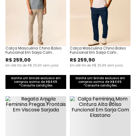
Calça Masculina Chino Bolso
Calça Masculina Chino Bolso
Funcional Em Sarja Com
Funcional Em Sarja Com
Elastano
Elastano
R$
259
,
00
R$
259
,
90
Em até
10
x de
R$
25
,
90
sem juros
Em até
10
x de
R$
25
,
99
sem juros
Ganhe um brinde exclusivo em
Ganhe um brinde exclusivo em
compras acima de R$449.
compras acima de R$449.
*Consulte condições.
*Consulte condições.