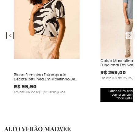
Calça Masculina C
Funcional Em Sarj
R$
259
,
00
Blusa Feminina Estampada
Em até
10
x de
R$
25
,
9
Decote Retilínea Em Moletinho De
Viscose
R$
99
,
90
Ganhe um brinde 
Em até
10
x de
R$
9
,
99
sem juros
compras acima
*Consulte co
ALTO VERÃO MALWEE