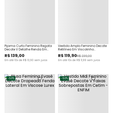
Pijama Curto Feminino Regata
Vestido Amplo Feminino Decote
Decote V Detalhe Renda Em
Retilínea Em Viscolinho
Viscose Stretch
Texturizado
R$
139
,
00
R$
119
,
90
R$
239
,
00
Em até
10
x de
R$
13
,
90
sem juros
Em até
10
x de
R$
11
,
99
sem juros
-
50%
-
50%