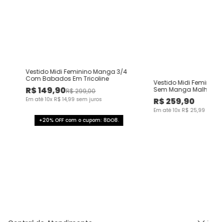
Vestido Midi Feminino Manga 3/4
Com Babados Em Tricoline
Vestido Midi Feminino
R$
149
,
90
Sem Manga Malha Pol
R$
299
,
00
ENFIM
Em até
10
x
R$
14
,
99
sem juros
R$
259
,
90
Em até
10
x
R$
25
,
99
sem j
+20% OFF com o cupom: 8DO8.