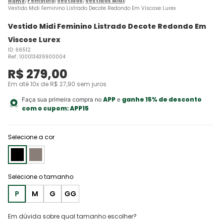
Feminino
Vestidos
Vestidos Midi
Vestido Midi Feminino Listrado Decote Redondo Em Viscose Lurex
Vestido Midi Feminino Listrado Decote Redondo Em
Viscose Lurex
ID
:
66512
Ref.
:
100013439900004
R$
279
,
00
Em até
10
x de
R$
27
,
90
sem juros
APP
ganhe 15% de desconto
Faça sua primeira compra no
e
com o cupom:
APP15
Selecione a cor
P
M
G
GG
Em dúvida sobre qual tamanho escolher?