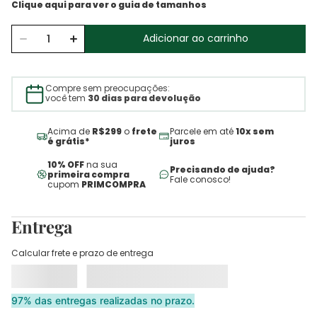
Adicionar ao carrinho
Compre sem preocupações:
você tem
30 dias para devolução
Acima de
R$299
o
frete
Parcele em até
10x sem
é grátis*
juros
10% OFF
na sua
Precisando de ajuda?
primeira compra
Fale conosco!
cupom
PRIMCOMPRA
Entrega
Calcular frete e prazo de entrega
97% das entregas realizadas no prazo.