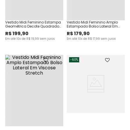
Vestido Midi Feminino Estampa
Vestido Midi Feminino Amplo
Geométrica Decote Quadrado
Estampado Bolso Lateral Em
Em Ribana Linho
Viscose Stretch
R$
199
,
90
R$
179
,
90
Em até
10
x de
R$
19
,
99
sem juros
Em até
10
x de
R$
17
,
99
sem juros
-
60%