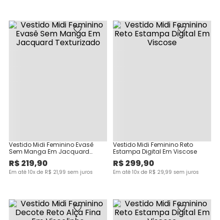
Vestido Midi Feminino Evasê
Vestido Midi Feminino Reto
Sem Manga Em Jacquard
Estampa Digital Em Viscose
Texturizado
R$
219
,
90
R$
299
,
90
Em até
10
x de
R$
21
,
99
sem juros
Em até
10
x de
R$
29
,
99
sem juros