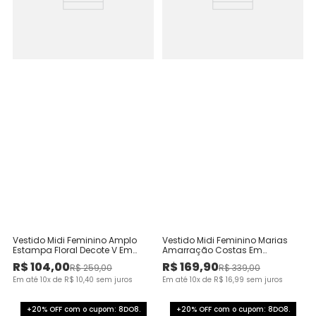
Vestido Midi Feminino Amplo
Vestido Midi Feminino Marias
Estampa Floral Decote V Em
Amarração Costas Em
Viscose
Viscolinho
R$
104
,
00
R$
169
,
90
R$
259
,
00
R$
339
,
00
Em até
10
x de
R$
10
,
40
sem juros
Em até
10
x de
R$
16
,
99
sem juros
+20% OFF com o cupom: 8DO8.
+20% OFF com o cupom: 8DO8.