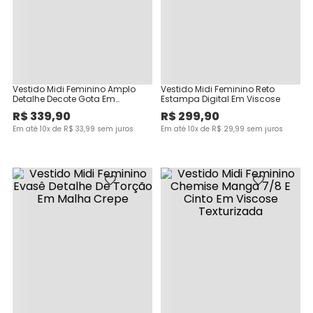
Vestido Midi Feminino Amplo
Vestido Midi Feminino Reto
Detalhe Decote Gota Em
Estampa Digital Em Viscose
Viscolinho Texturizado
R$
339
,
90
R$
299
,
90
Em até
10
x de
R$
33
,
99
sem juros
Em até
10
x de
R$
29
,
99
sem juros