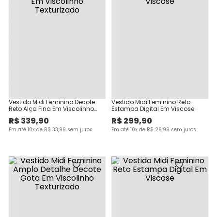
Vestido Midi Feminino Decote
Vestido Midi Feminino Reto
Reto Alça Fina Em Viscolinho
Estampa Digital Em Viscose
Texturizado
R$
339
,
90
R$
299
,
90
Em até
10
x de
R$
33
,
99
sem juros
Em até
10
x de
R$
29
,
99
sem juros