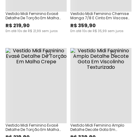
Vestido Midi Feminino Evasê
Vestido Midi Feminino Chemise
Detalhe De Torção Em Malha
Manga 7/8 E Cinto Em Viscose
Crepe
Texturizada
R$
219
,
90
R$
359
,
90
Em até
10
x de
R$
21
,
99
sem juros
Em até
10
x de
R$
35
,
99
sem juros
Vestido Midi Feminino Evasê
Vestido Midi Feminino Amplo
Detalhe De Torção Em Malha
Detalhe Decote Gota Em
Crepe
Viscolinho Texturizado