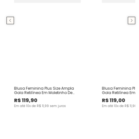
Blusa Feminina Plus Size Ampla
Blusa Feminina Plu
Gola Retilínea Em Moletinho De
Gola Retilínea Em M
Viscose
Viscose
R$
119
,
90
R$
119
,
00
Em até
10
x de
R$
11
,
99
sem juros
Em até
10
x de
R$
11
,
90
s