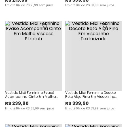
R$
219
,
90
R$
339
,
90
Em até
10
x de
R$
21
,
99
sem juros
Em até
10
x de
R$
33
,
99
sem juros
Vestido Midi Feminino Evasê
Vestido Midi Feminino Decote
Acompanha Cinto Em Malha
Reto Alça Fina Em Viscolinho
Viscose Stretch
Texturizado
R$
239
,
90
R$
339
,
90
Em até
10
x de
R$
23
,
99
sem juros
Em até
10
x de
R$
33
,
99
sem juros