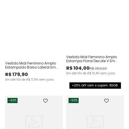
Vestido Midi Feminino Amplo
Estampa Floral Decote V Em
Vestido Midi Feminino Amplo
Viscose
R$
104
,
00
Estampado Bolso Lateral Em
R$
259
,
00
Viscose Stretch
R$
179
,
90
Em até
10
x de
R$
10
,
40
sem juros
Em até
10
x de
R$
17
,
99
sem juros
+20% OFF com o cupom: 8DO8.
-
60%
-
50%