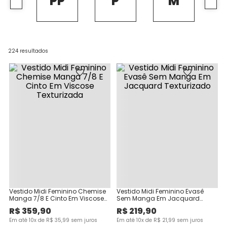
PP
P
M
224
resultados
Vestido Midi Feminino Chemise
Vestido Midi Feminino Evasê
Manga 7/8 E Cinto Em Viscose
Sem Manga Em Jacquard
Texturizada
Texturizado
R$
359
,
90
R$
219
,
90
Em até
10
x de
R$
35
,
99
sem juros
Em até
10
x de
R$
21
,
99
sem juros