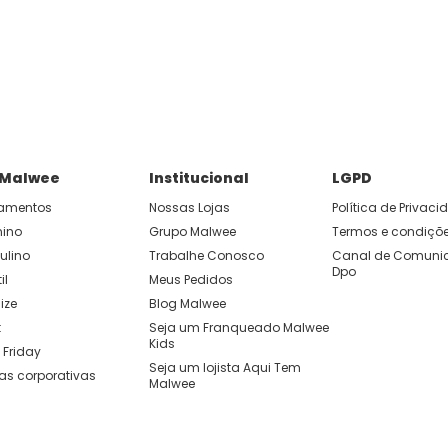
P e ganhe 15% OFF usando o cupom: APP15.
 você cria looks originais com combinações de cores e peças qu
 Malwee
Institucional
LGPD
amentos
Nossas Lojas
Política de Privac
nino
Grupo Malwee
Termos e condiçõ
ulino
Trabalhe Conosco
Canal de Comunic
Dpo
il
Meus Pedidos
ize
Blog Malwee
t
Seja um Franqueado Malwee 
Kids 
 Friday
Seja um lojista Aqui Tem 
as corporativas
Malwee