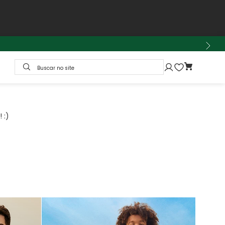
Buscar no site
 :)