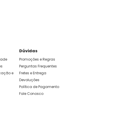
e foram feitas para durar. Confira os nossos
Dúvidas
idade
Promoções e Regras
es
Perguntas Frequentes
ação e 
Fretes e Entrega
Devoluções
Política de Pagamento
Fale Conosco