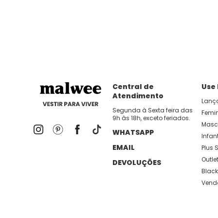
dia util!
APP MALWEE
: Faça sua 1ª compra no AP
Dos looks de trabalho ao momento de descanso, aqui
lançamentos e novidades com preços
Central de
Use
Atendimento
Lanç
Segunda à Sexta feira das
Femi
9h às 18h, exceto feriados.
Masc
WHATSAPP
Infant
EMAIL
Plus S
Outle
DEVOLUÇÕES
Black
Vend