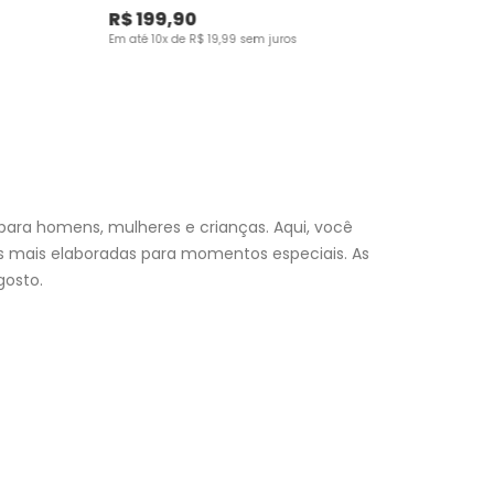
R$
199
,
90
Em até
10
x de
R$
19
,
99
sem juros
para homens, mulheres e crianças. Aqui, você
es mais elaboradas para momentos especiais. As
osto.
nfantil
e encontre a roupa perfeita para valorizar seu
a momento. Aproveite nossas promoções, fretes e
 (exceto feriados), a entrega é realizada no próximo