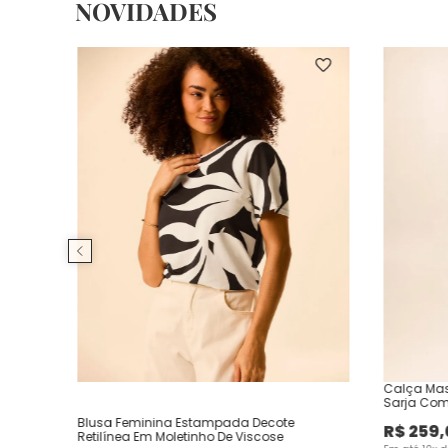
NOVIDADES
Calça Mas
Sarja Com
Blusa Feminina Estampada Decote
R$
259
,
Retilínea Em Moletinho De Viscose