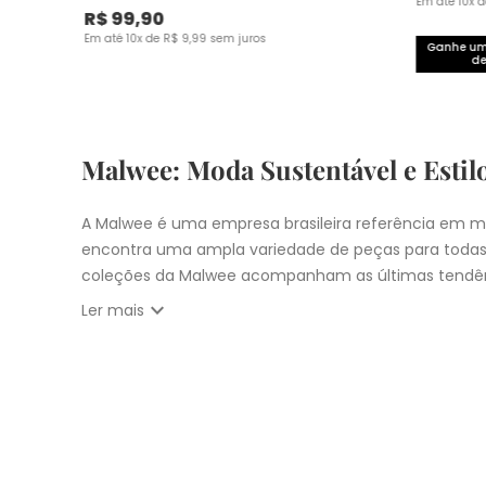
Em até
10
x 
R$
99
,
90
Em até
10
x de
R$
9
,
99
sem juros
Ganhe um 
de
Malwee: Moda Sustentável e Estil
A Malwee é uma empresa brasileira referência em mo
encontra uma ampla variedade de peças para todas
coleções da Malwee acompanham as últimas tendên
expand_more
Ler mais
Vista-se bem e faça a diferença com a Malwee. Co
estilo único. Seja para você, sua família ou para 
cupons:
10% OFF primeira compra com
CUPOM: PRIM
Nosso
Outlet
com
descontos até 50% OFF
Entrega Expressa para cidade de São Pau