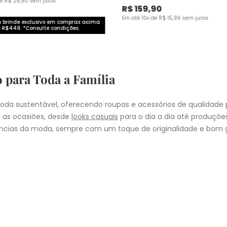
de
R$
25
,
90
sem juros
R$
159
,
90
Em até
10
x de
R$
15
,
99
sem juros
brinde exclusivo em compras acima
 R$449. *Consulte condições.
o para Toda a Família
da sustentável, oferecendo roupas e acessórios de qualidade 
 as ocasiões, desde
looks casuais
para o dia a dia até produçõ
cias da moda, sempre com um toque de originalidade e bom g
nheça as coleções de
roupas masculinas
,
femininas
,
plus size
e
i
presentear quem você ama, a Malwee tem a opção ideal para cad
COMPRA
lo
: Nos pedidos aprovados até as 11hrs, de segunda a sexta-feira