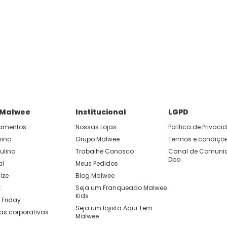
 Malwee
Institucional
LGPD
amentos
Nossas Lojas
Política de Privac
nino
Grupo Malwee
Termos e condiçõ
ulino
Trabalhe Conosco
Canal de Comunic
Dpo
il
Meus Pedidos
ize
Blog Malwee
t
Seja um Franqueado Malwee 
Kids 
 Friday
Seja um lojista Aqui Tem 
as corporativas
Malwee