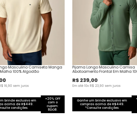
ongo Masculino Camiseta Manga
Pijama Longo Masculino Camisa
 Malha 100% Algodão
Abotoamento Frontal Em Malha 1
Algodão
00
R$
239
,
00
R$
16
,
90
sem juros
Em até
10
x
R$
23
,
90
sem juros
+20% OFF
m brinde exclusivo em
Ganhe um brinde exclusivo em
com o
as acima de R$449.
compras acima de R$449.
cupom:
nsulte condições.
*Consulte condições.
8DO8.