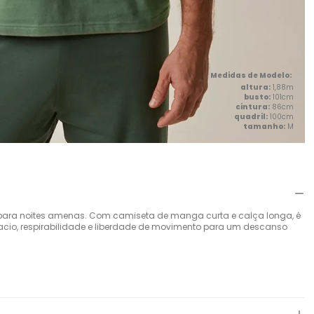
altura:
1,88m
busto:
101cm
cintura:
86cm
quadril:
100cm
tamanho:
M
l para noites amenas. Com camiseta de manga curta e calça longa, é
io, respirabilidade e liberdade de movimento para um descanso