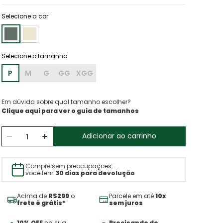
Selecione a cor
P
M
G
GG
XGG
Em dúvida sobre qual tamanho escolher?
Clique aqui para ver o guia de tamanhos
Adicionar ao carrinho
Compre sem preocupações:
você tem
30 dias para devolução
Acima de
R$299
o
Parcele em até
10x
frete é grátis*
sem juros
10% OFF
na sua
Precisando de