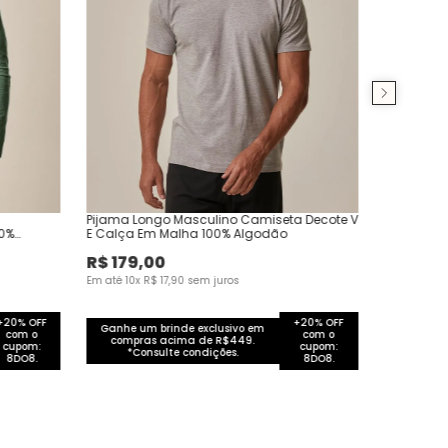
Pijama Longo Masculino Camiseta Decote V
00%
E Calça Em Malha 100% Algodão
R$
179
,
00
Em até
10
x
R$
17
,
90
sem juros
+20% OFF
+20% OFF
Ganhe um brinde exclusivo em
com o
com o
compras acima de R$449.
cupom:
cupom:
*Consulte condições.
8DO8.
8DO8.