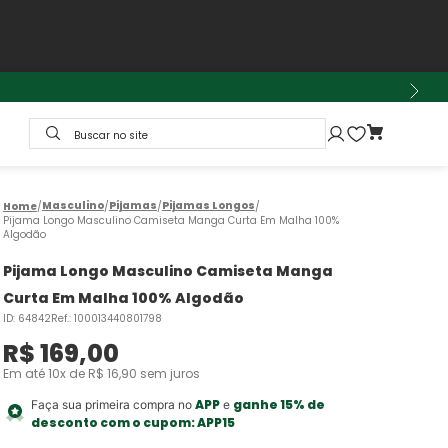
Buscar no site
Masculino
Pijamas
Pijamas Longos
Pijama Longo Masculino Camiseta Manga Curta Em Malha 100%
Algodão
Pijama Longo Masculino Camiseta Manga
Curta Em Malha 100% Algodão
ID
:
64842
Ref.
:
100013440801798
R$
169
,
00
Em até
10
x de
R$
16
,
90
sem juros
APP
ganhe 15% de
Faça sua primeira compra no
e
desconto com o cupom:
APP15