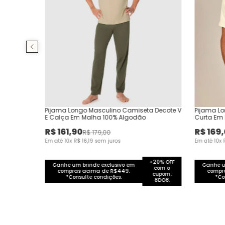
Pijama Longo Masculino Camiseta Decote V
Pijama L
E Calça Em Malha 100% Algodão
Curta Em
R$
161
,
90
R$
169
,
R$
179
,
00
Em até
10
x
R$
16
,
19
sem juros
Em até
10
x
+20% OFF
Ganhe um brinde exclusivo em
Ganhe u
com o
compras acima de R$449.
compr
cupom:
*Consulte condições.
*Co
8DO8.