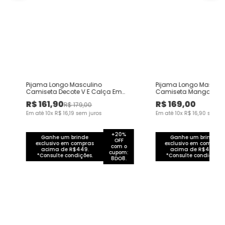
Pijama Longo Masculino
Pijama Longo Masculi
Camiseta Decote V E Calça Em
Camiseta Manga Cur
Malha 100% Algodão
100% Algodão
R$
161
,
90
R$
169
,
00
R$
179
,
00
Em até
10
x
R$
16
,
19
sem juros
Em até
10
x
R$
16
,
90
sem ju
+20%
Ganhe um brinde
Ganhe um brinde
OFF
exclusivo em compras
exclusivo em compras
com o
acima de R$449.
acima de R$449.
cupom:
*Consulte condições.
*Consulte condições.
8DO8.