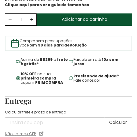
Adicionar ao carrinho
Compre sem preocupações:
você tem
30 dias para devolução
Acima de
R$299
o
frete
Parcele em até
10x sem
é grátis*
juros
10% OFF
na sua
Precisando de ajuda?
primeira compra
Fale conosco!
cupom
PRIMCOMPRA
Entrega
Calcular frete e prazo de entrega
Não sei meu CEP