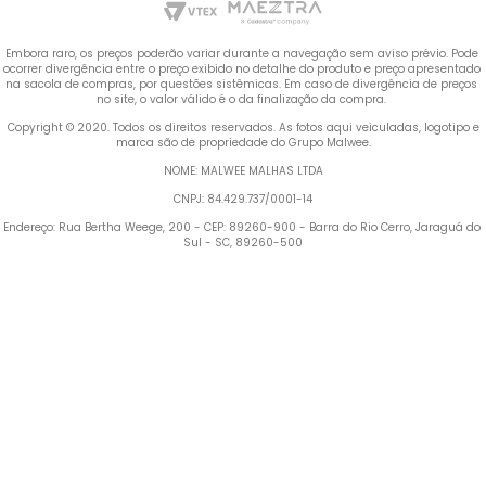
Embora raro, os preços poderão variar durante a navegação sem aviso prévio. Pode 
ocorrer divergência entre o preço exibido no detalhe do produto e preço apresentado 
na sacola de compras, por questões sistêmicas. Em caso de divergência de preços 
no site, o valor válido é o da finalização da compra. 
 Copyright © 2020. Todos os direitos reservados. As fotos aqui veiculadas, logotipo e 
marca são de propriedade do Grupo Malwee.
NOME: MALWEE MALHAS LTDA
CNPJ: 84.429.737/0001-14
Endereço: Rua Bertha Weege, 200 - CEP: 89260-900 - Barra do Rio Cerro, Jaraguá do 
Sul - SC, 89260-500
Termos mais buscados
1
º
Vestido
2
º
Blusa Feminina
3
º
Calça Feminina
4
º
Pijama Feminino
5
º
Camiseta Feminina