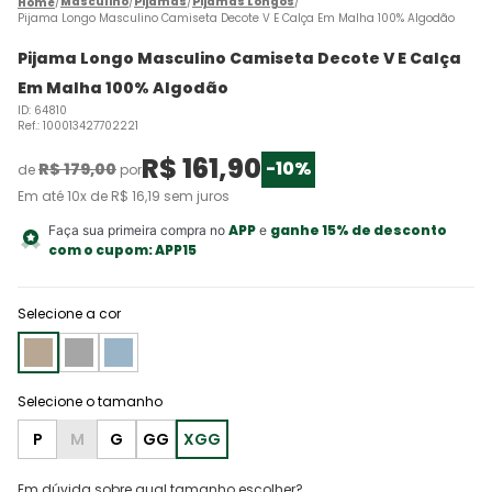
Masculino
Pijamas
Pijamas Longos
Pijama Longo Masculino Camiseta Decote V E Calça Em Malha 100% Algodão
Pijama Longo Masculino Camiseta Decote V E Calça
Em Malha 100% Algodão
ID
:
64810
Ref.
:
100013427702221
R$
161
,
90
-
10%
R$
179
,
00
de
por
Em até
10
x de
R$
16
,
19
sem juros
APP
ganhe 15% de desconto
Faça sua primeira compra no
e
com o cupom:
APP15
Selecione a cor
P
M
G
GG
XGG
Em dúvida sobre qual tamanho escolher?