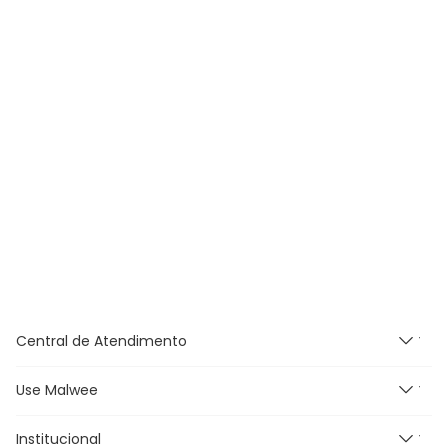
Central de Atendimento
Use Malwee
Segunda à Sexta feira das
9h às 18h, exceto feriados.
E-mail:
Institucional
Novidades