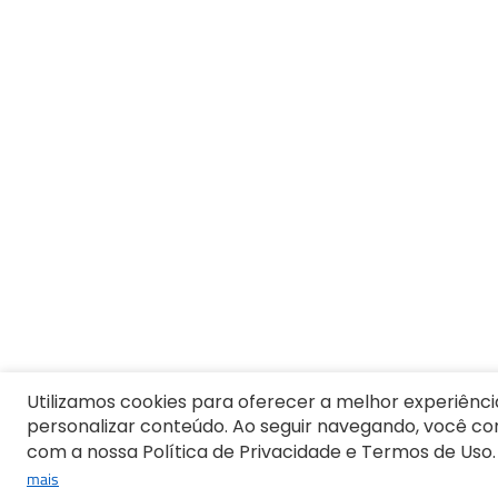
2
º
Vestido
3
º
Calça Feminina
4
º
Pijama Feminino
5
º
Camiseta Feminina
6
º
Pijama
7
º
Moletom Feminino
8
º
Moletom Masculino
9
º
Vestido Infantil
10
º
Camiseta Masculina
Utilizamos cookies para oferecer a melhor experiênci
personalizar conteúdo. Ao seguir navegando, você c
com a nossa Política de Privacidade e Termos de Uso.
mais