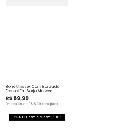
Boné Unissex Com Bordado
Frontal Em Sarja Malwee
R$
89
,
99
Em até
10
x de
R$
8
,
99
sem juros
+20% OFF com o cupom: 8DO8.