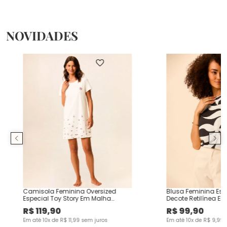
NOVIDADES
Camisola Feminina Oversized
Blusa Feminina E
Especial Toy Story Em Malha
Decote Retilínea Em
Algodão
Viscose
R$
119
,
90
R$
99
,
90
Em até
10
x de
R$
11
,
99
sem juros
Em até
10
x de
R$
9
,
99
s