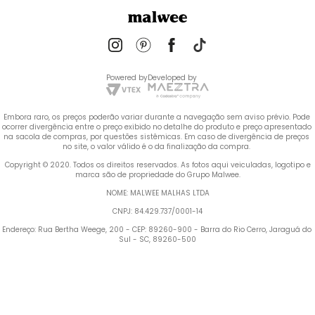
Powered by
Developed by
Embora raro, os preços poderão variar durante a navegação sem aviso prévio. Pode 
ocorrer divergência entre o preço exibido no detalhe do produto e preço apresentado 
na sacola de compras, por questões sistêmicas. Em caso de divergência de preços 
no site, o valor válido é o da finalização da compra. 
 Copyright © 2020. Todos os direitos reservados. As fotos aqui veiculadas, logotipo e 
marca são de propriedade do Grupo Malwee.
NOME: MALWEE MALHAS LTDA
CNPJ: 84.429.737/0001-14
Endereço: Rua Bertha Weege, 200 - CEP: 89260-900 - Barra do Rio Cerro, Jaraguá do 
Sul - SC, 89260-500
Termos mais buscados
1
º
Blusa Feminina