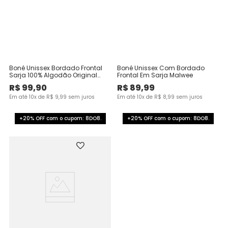
Boné Unissex Bordado Frontal
Boné Unissex Com Bordado
Sarja 100% Algodão Original
Frontal Em Sarja Malwee
Malwee
R$
99
,
90
R$
89
,
99
Em até
10
x de
R$
9
,
99
sem juros
Em até
10
x de
R$
8
,
99
sem juros
+20% OFF com o cupom: 8DO8.
+20% OFF com o cupom: 8DO8.