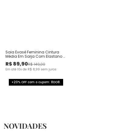
Saia Evasê Feminina Cintura
Média Em Sarja Com Elastano -
ENFIM
R$
89
,
90
R$
149
,
00
Em até
10
x de
R$
8
,
99
sem juros
+20% OFF com o cupom: 8DO8.
NOVIDADES