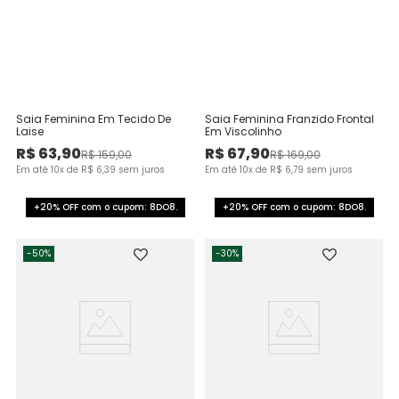
Saia Feminina Em Tecido De
Saia Feminina Franzido Frontal
Laise
Em Viscolinho
R$
63
,
90
R$
67
,
90
R$
159
,
00
R$
169
,
00
Em até
10
x de
R$
6
,
39
sem juros
Em até
10
x de
R$
6
,
79
sem juros
+20% OFF com o cupom: 8DO8.
+20% OFF com o cupom: 8DO8.
-
50%
-
30%