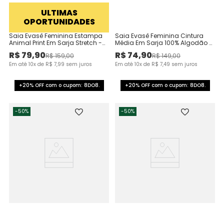
ULTIMAS
OPORTUNIDADES
Saia Evasê Feminina Estampa
Saia Evasê Feminina Cintura
Animal Print Em Sarja Stretch -
Média Em Sarja 100% Algodão -
ENFM
ENFIM
R$
79
,
90
R$
74
,
90
R$
159
,
00
R$
149
,
00
Em até
10
x de
R$
7
,
99
sem juros
Em até
10
x de
R$
7
,
49
sem juros
+20% OFF com o cupom: 8DO8.
+20% OFF com o cupom: 8DO8.
-
50%
-
50%