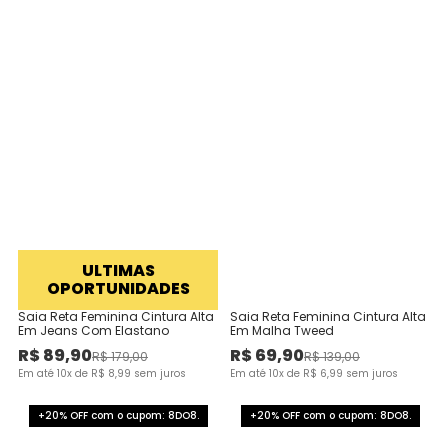
ULTIMAS
OPORTUNIDADES
Saia Reta Feminina Cintura Alta
Saia Reta Feminina Cintura Alta
Em Jeans Com Elastano
Em Malha Tweed
R$
89
,
90
R$
69
,
90
R$
179
,
00
R$
139
,
00
Em até
10
x de
R$
8
,
99
sem juros
Em até
10
x de
R$
6
,
99
sem juros
+20% OFF com o cupom: 8DO8.
+20% OFF com o cupom: 8DO8.