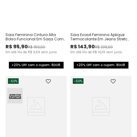
Saia Feminina Cintura Alta
Saia Evasê Feminina Aplique
Bolso Funcional Em Sarja Com
Termocolante Em Jeans Stretch
Elastano
- ENFIM
R$
95
,
90
R$
143
,
90
R$
159
,
00
R$
239
,
00
Em até
10
x de
R$
9
,
59
sem juros
Em até
10
x de
R$
14
,
39
sem juros
+20% OFF com o cupom: 8DO8.
+20% OFF com o cupom: 8DO8.
-
50%
-
50%