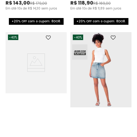
R$
143
,
00
R$
118
,
90
R$
179
,
00
R$
169
,
00
Em até
10
x de
R$
14
,
30
sem juros
Em até
10
x de
R$
11
,
89
sem juros
+20% OFF com o cupom: 8DO8.
+20% OFF com o cupom: 8DO8.
-
40%
-
40%