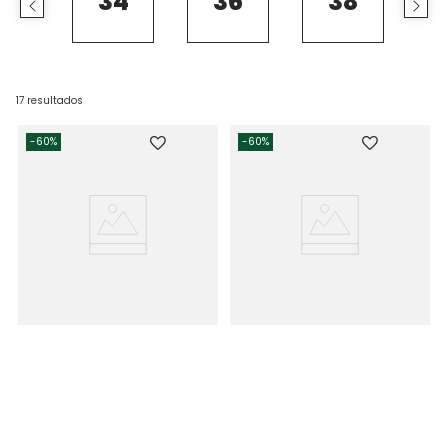
34
36
38
17
resultados
-
60%
-
60%