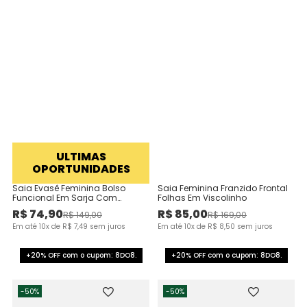
ULTIMAS
OPORTUNIDADES
Saia Evasê Feminina Bolso
Saia Feminina Franzido Frontal
Funcional Em Sarja Com
Folhas Em Viscolinho
Elastano - ENFIM
R$
74
,
90
R$
85
,
00
R$
149
,
00
R$
169
,
00
Em até
10
x de
R$
7
,
49
sem juros
Em até
10
x de
R$
8
,
50
sem juros
+20% OFF com o cupom: 8DO8.
+20% OFF com o cupom: 8DO8.
-
50%
-
50%