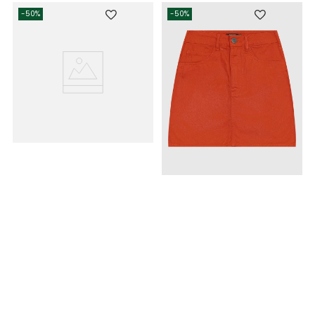
-
50%
-
50%