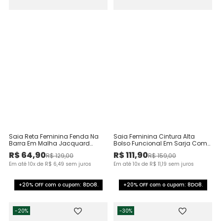
Saia Reta Feminina Fenda Na
Saia Feminina Cintura Alta
Barra Em Malha Jacquard
Bolso Funcional Em Sarja Com
Xadrez - ENFIM
Elastano
R$
64
,
90
R$
111
,
90
R$
129
,
00
R$
159
,
00
Em até
10
x de
R$
6
,
49
sem juros
Em até
10
x de
R$
11
,
19
sem juros
+20% OFF com o cupom: 8DO8.
+20% OFF com o cupom: 8DO8.
-
20%
-
30%