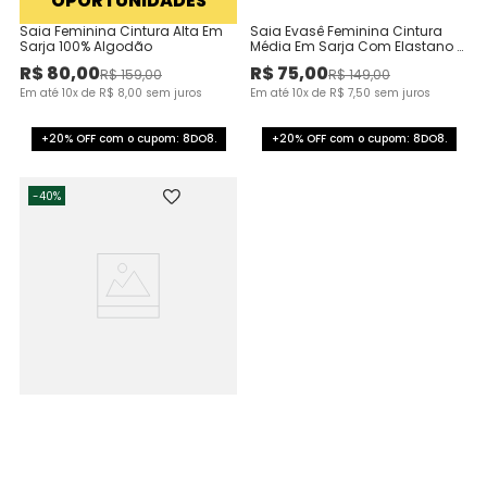
OPORTUNIDADES
Saia Feminina Cintura Alta Em
Saia Evasê Feminina Cintura
Sarja 100% Algodão
Média Em Sarja Com Elastano -
ENFIM
R$
80
,
00
R$
75
,
00
R$
159
,
00
R$
149
,
00
Em até
10
x de
R$
8
,
00
sem juros
Em até
10
x de
R$
7
,
50
sem juros
+20% OFF com o cupom: 8DO8.
+20% OFF com o cupom: 8DO8.
-
40%