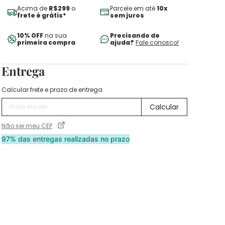
Acima de
R$299
o
Parcele em até
10x
frete é grátis*
sem juros
10% OFF
na sua
Precisando de
primeira compra
ajuda?
Fale conosco!
Entrega
Calcular frete e prazo de entrega
Não sei meu CEP
97% das entregas realizadas no prazo