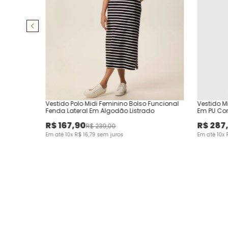
Vestido Polo Midi Feminino Bolso Funcional
Vestido M
Fenda Lateral Em Algodão Listrado
Em PU Cor
R$
167
,
90
R$
287
R$
239
,
00
Em até
10
x
R$
16
,
79
sem juros
Em até
10
x