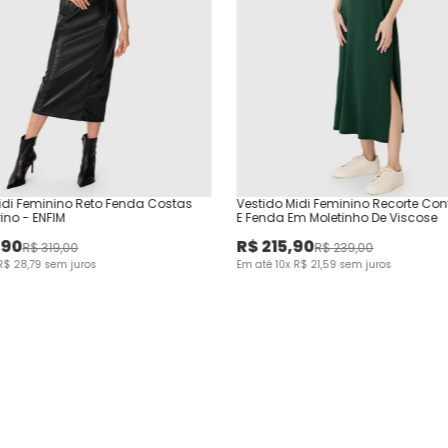
idi Feminino Reto Fenda Costas
Vestido Midi Feminino Recorte Con
ino - ENFIM
E Fenda Em Moletinho De Viscose
,
90
R$
215
,
90
R$
319
,
00
R$
239
,
00
R$
28
,
79
sem juros
Em até
10
x
R$
21
,
59
sem juros