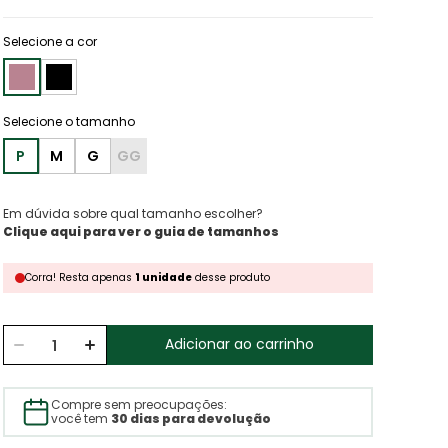
Selecione a cor
P
M
G
GG
Em dúvida sobre qual tamanho escolher?
Clique aqui para ver o guia de tamanhos
Corra!
Resta
apenas
1
unidade
desse produto
Adicionar ao carrinho
Compre sem preocupações:
você tem
30 dias para devolução