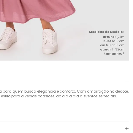
altura:
1,74m
busto:
83cm
cintura:
63cm
quadril:
92cm
tamanho:
P
eita para quem busca elegância e conforto. Com amarração no decote,
 estilo para diversas ocasiões, do dia a dia a eventos especiais.