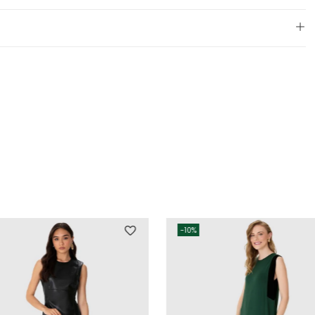
-
10%