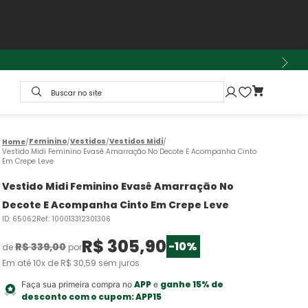
Buscar no site
Feminino
Vestidos
Vestidos Midi
Vestido Midi Feminino Evasê Amarração No Decote E Acompanha Cinto
Em Crepe Leve
Vestido Midi Feminino Evasê Amarração No
Decote E Acompanha Cinto Em Crepe Leve
ID
:
65062
Ref.
:
100013312301306
R$
305
,
90
-
10%
R$
339
,
00
de
por
Em até
10
x de
R$
30
,
59
sem juros
APP
ganhe 15% de
Faça sua primeira compra no
e
desconto com o cupom:
APP15