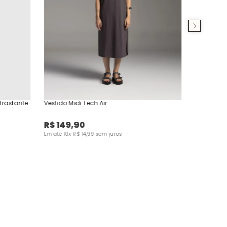
trastante
Vestido Midi Tech Air
R$
149
,
90
Em até
10
x
R$
14
,
99
sem juros