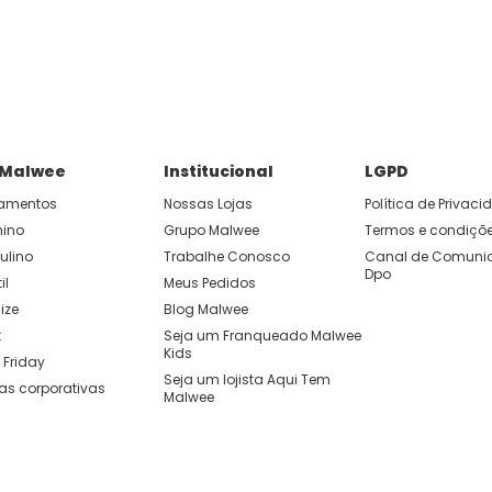
 Malwee
Institucional
LGPD
amentos
Nossas Lojas
Política de Privac
nino
Grupo Malwee
Termos e condiçõ
ulino
Trabalhe Conosco
Canal de Comunic
Dpo
il
Meus Pedidos
ize
Blog Malwee
t
Seja um Franqueado Malwee 
Kids 
 Friday
Seja um lojista Aqui Tem 
as corporativas
Malwee