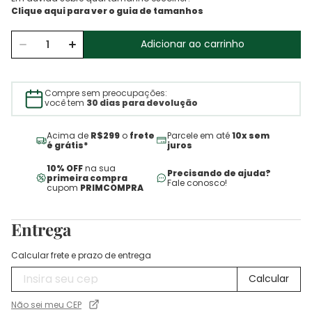
Adicionar ao carrinho
Compre sem preocupações:
você tem
30 dias para devolução
Acima de
R$299
o
frete
Parcele em até
10x sem
é grátis*
juros
10% OFF
na sua
Precisando de ajuda?
primeira compra
Fale conosco!
cupom
PRIMCOMPRA
Entrega
Calcular frete e prazo de entrega
Não sei meu CEP