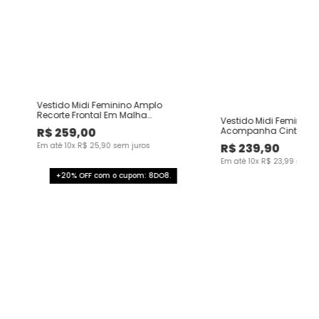
Vestido Midi Feminino Amplo
Recorte Frontal Em Malha
Vestido Midi Feminino
Canelada Texturizada
R$
259
,
00
Acompanha Cinto Em
Viscose Stretch
Em até
10
x
R$
25
,
90
sem juros
R$
239
,
90
Em até
10
x
R$
23
,
99
sem j
+20% OFF com o cupom: 8DO8.