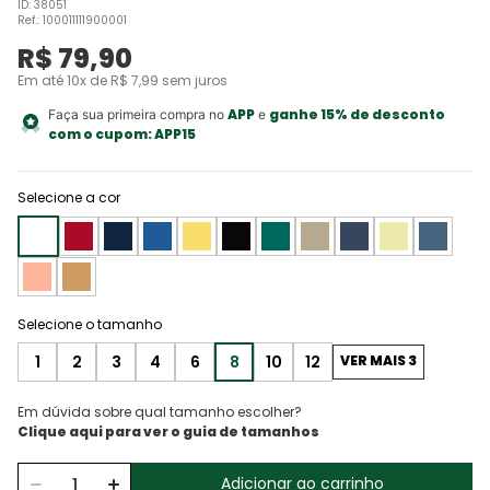
ID
:
38051
Ref.
:
100011111900001
R$
79
,
90
Em até
10
x de
R$
7
,
99
sem juros
APP
ganhe 15% de desconto
Faça sua primeira compra no
e
com o cupom:
APP15
Selecione a cor
1
2
3
4
6
8
10
12
VER MAIS 3
Em dúvida sobre qual tamanho escolher?
Adicionar ao carrinho