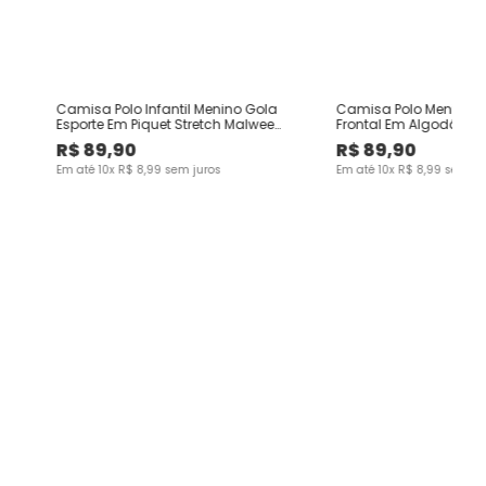
Camisa Polo Infantil Menino Gola
Camisa Polo Menino Pe
ee
Esporte Em Piquet Stretch Malwee
Frontal Em Algodão -
Kids
R$
89
,
90
R$
89
,
90
Em até
10
x
R$
8
,
99
sem juros
Em até
10
x
R$
8
,
99
sem ju