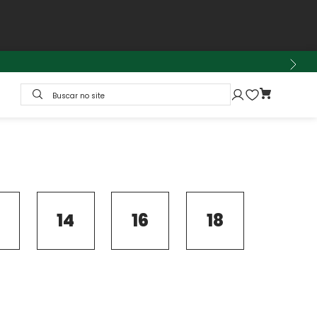
Buscar no site
14
16
18