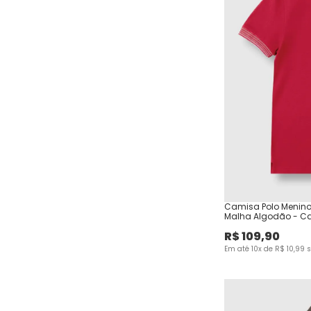
Camisa Polo Menin
Malha Algodão - C
R$
109
,
90
Em até
10
x de
R$
10
,
99
s