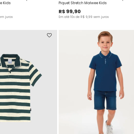
e Kids
Piquet Stretch Malwee Kids
R$
99
,
90
em juros
Em até
10
x de
R$
9
,
99
sem juros