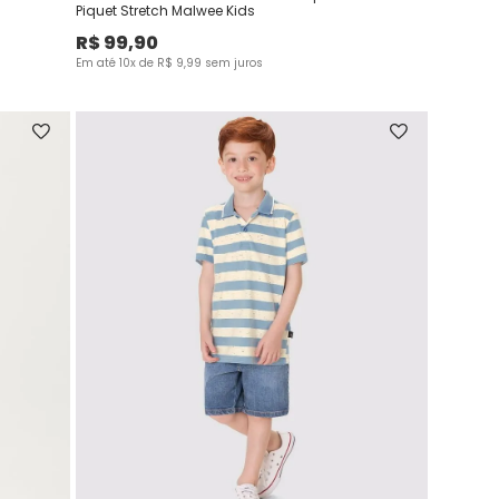
Piquet Stretch Malwee Kids
R$
99
,
90
Em até
10
x de
R$
9
,
99
sem juros