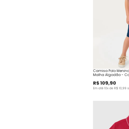
Camisa Polo Menin
Malha Algodão - C
R$
109
,
90
Em até
10
x de
R$
10
,
99
s