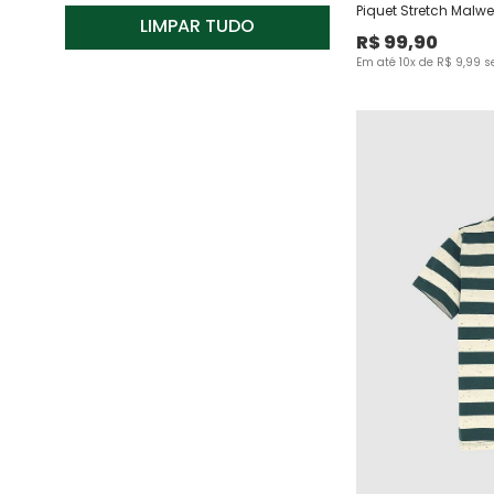
Vermelho
Manga Curta
Piquet Stretch Malwe
LIMPAR TUDO
Manga Longa
R$
99
,
90
1
Em até
10
x de
R$
9
,
99
s
10
12
14
16
18
2
3
4
6
8