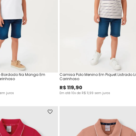
o Bordado Na Manga Em
Camisa Polo Menino Em Piquet Listrado L
arinhoso
Carinhoso
R$
119
,
90
em juros
Em até
10
x de
R$
11
,
99
sem juros