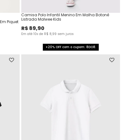
Camisa Polo Infantil Menino Em Malha Botonê
Listrada Malwee Kids
 Em Piquet
R$
89
,
90
Em até
10
x de
R$
8
,
99
sem juros
+20% OFF com o cupom: 8DO8.