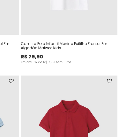
tal Em
Camisa Polo Infantil Menino Peitilho Frontal Em
Algodão Malwee Kids
R$
79
,
90
Em até
10
x de
R$
7
,
99
sem juros