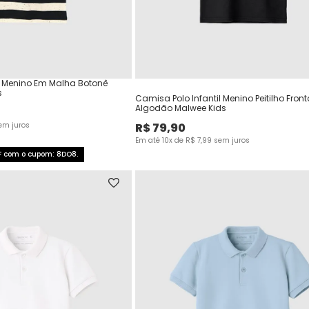
l Menino Em Malha Botonê
s
Camisa Polo Infantil Menino Peitilho Fron
Algodão Malwee Kids
em juros
R$
79
,
90
Em até
10
x de
R$
7
,
99
sem juros
F com o cupom: 8DO8.