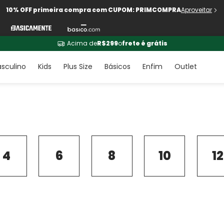
10% OFF primeira compra com CUPOM: PRIMCOMPRA
Aproveitar
Acima de
R$299
o
frete é grátis
sculino
Kids
Plus Size
Básicos
Enfim
Outlet
4
6
8
10
12