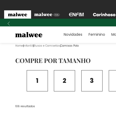
Novidades
Feminino
Ma
Infantil
Blusas e Camisetas
Camisas Polo
COMPRE POR TAMANHO
1
2
3
106
resultados