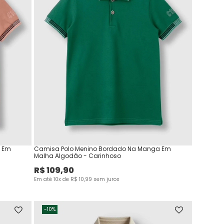
a Em
Camisa Polo Menino Bordado Na Manga Em
Malha Algodão - Carinhoso
R$
109
,
90
Em até
10
x de
R$
10
,
99
sem juros
-
10%