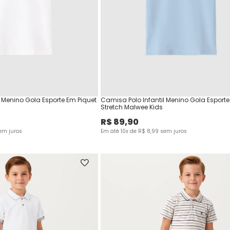
l Menino Gola Esporte Em Piquet
Camisa Polo Infantil Menino Gola Esporte
Stretch Malwee Kids
R$
89
,
90
em juros
Em até
10
x de
R$
8
,
99
sem juros