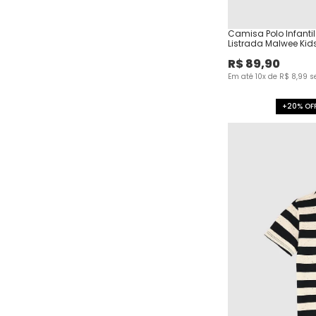
Camisa Polo Infanti
Listrada Malwee Kid
R$
89
,
90
Em até
10
x de
R$
8
,
99
s
+20% OF