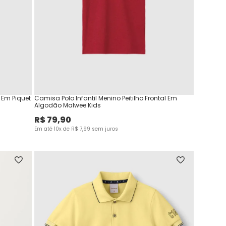
 Em Piquet
Camisa Polo Infantil Menino Peitilho Frontal Em
Algodão Malwee Kids
R$
79
,
90
Em até
10
x de
R$
7
,
99
sem juros