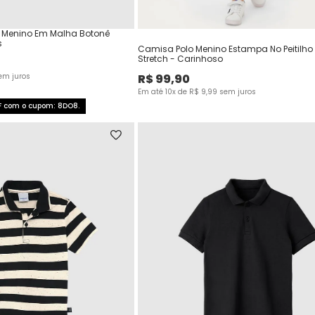
l Menino Em Malha Botonê
s
Camisa Polo Menino Estampa No Peitilho
Stretch - Carinhoso
em juros
R$
99
,
90
Em até
10
x de
R$
9
,
99
sem juros
F com o cupom: 8DO8.