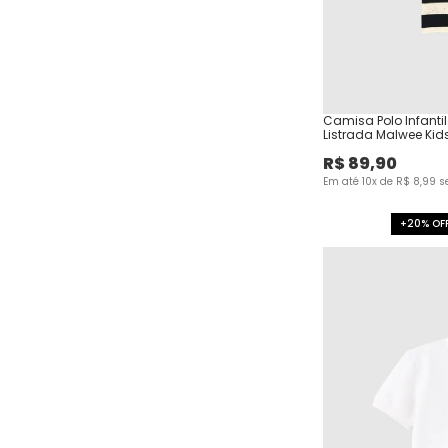
Camisa Polo Infanti
Listrada Malwee Kid
R$
89
,
90
Em até
10
x de
R$
8
,
99
s
+20% OF