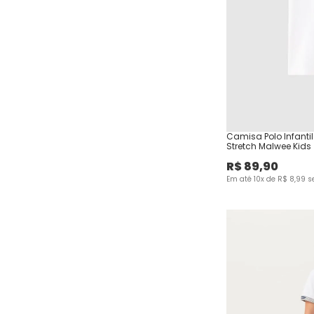
Camisa Polo Infanti
Stretch Malwee Kids
R$
89
,
90
Em até
10
x de
R$
8
,
99
s