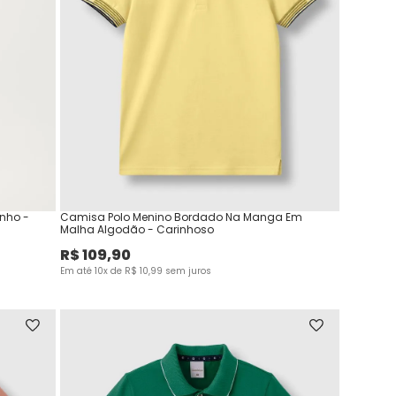
inho -
Camisa Polo Menino Bordado Na Manga Em
Malha Algodão - Carinhoso
R$
109
,
90
Em até
10
x de
R$
10
,
99
sem juros