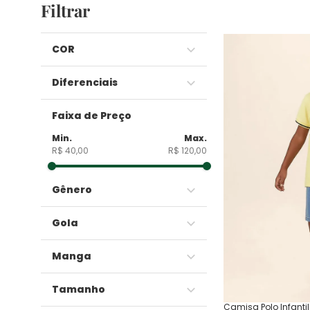
Filtrar
COR
Diferenciais
Amarelo
Faixa de Preço
Azul
100% Algodão
Bege
R$ 40,00
R$ 120,00
Básico Premium
Branco
Cinza
Gênero
Laranja
Marrom
Gola
Off White
Masculino
Preto
Manga
Rosa
Gola Redonda
Tamanho
Verde
Camisa Polo Infanti