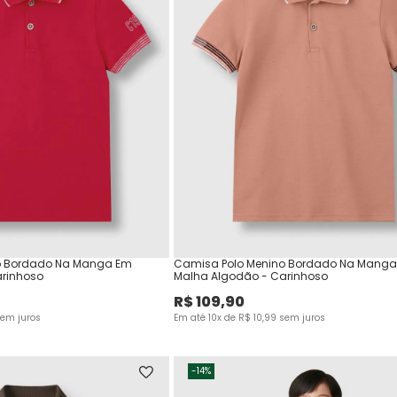
o Bordado Na Manga Em
Camisa Polo Menino Bordado Na Mang
arinhoso
Malha Algodão - Carinhoso
R$
109
,
90
em juros
Em até
10
x de
R$
10
,
99
sem juros
-
14%