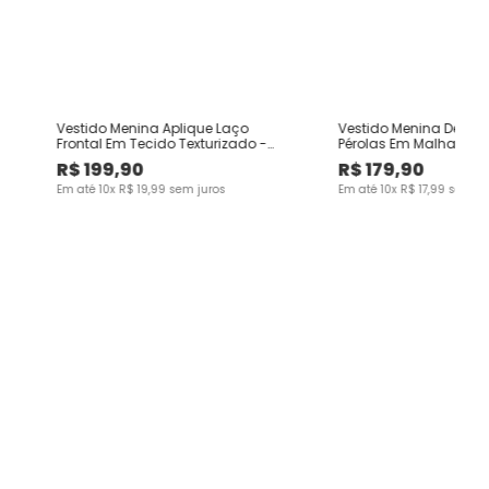
Vestido Menina Aplique Laço
Vestido Menina Detalh
Frontal Em Tecido Texturizado -
Pérolas Em Malha Text
Carinhoso
Carinhoso
R$
199
,
90
R$
179
,
90
Em até
10
x
R$
19
,
99
sem juros
Em até
10
x
R$
17
,
99
sem ju