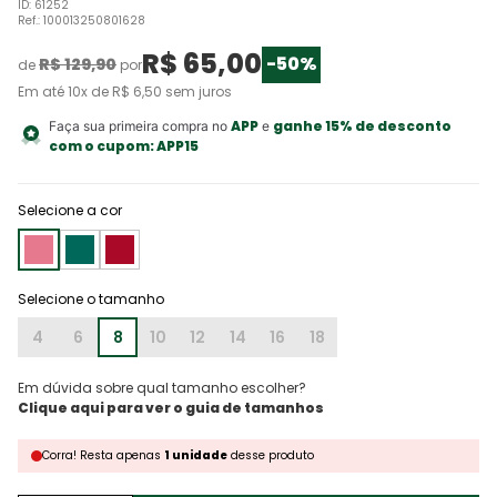
ID
:
61252
Ref.
:
100013250801628
R$
65
,
00
-
50%
R$
129
,
90
de
por
Em até
10
x de
R$
6
,
50
sem juros
APP
ganhe 15% de desconto
Faça sua primeira compra no
e
com o cupom:
APP15
Selecione a cor
4
6
8
10
12
14
16
18
Em dúvida sobre qual tamanho escolher?
Corra!
Resta
apenas
1
unidade
desse produto