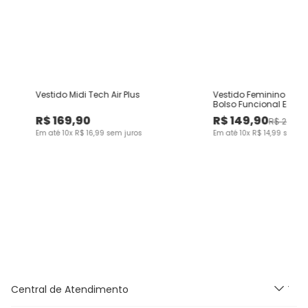
Vestido Midi Tech Air Plus
Vestido Feminino Plus
e
Bolso Funcional Em Vi
Texturizado
R$
169
,
90
R$
149
,
90
R$
299
,
0
Em até
10
x
R$
16
,
99
sem juros
Em até
10
x
R$
14
,
99
sem ju
Central de Atendimento