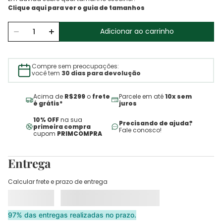
Adicionar ao carrinho
Compre sem preocupações:
você tem
30 dias para devolução
Acima de
R$299
o
frete
Parcele em até
10x sem
é grátis*
juros
10% OFF
na sua
Precisando de ajuda?
primeira compra
Fale conosco!
cupom
PRIMCOMPRA
Entrega
Calcular frete e prazo de entrega
97% das entregas realizadas no prazo.