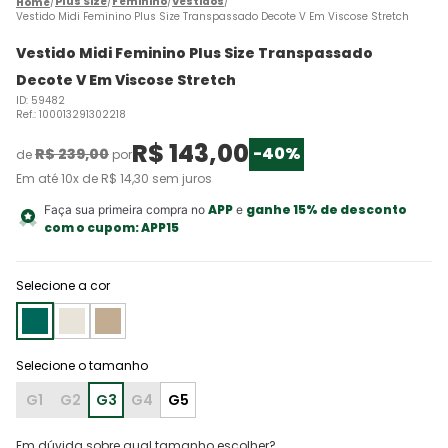
Plus Size
Feminino
Vestidos
Vestido Midi Feminino Plus Size Transpassado Decote V Em Viscose Stretch
Vestido Midi Feminino Plus Size Transpassado
Decote V Em Viscose Stretch
ID
:
59482
Ref.
:
100013291302218
R$
143
,
00
-
40%
R$
239
,
00
de
por
Em até
10
x de
R$
14
,
30
sem juros
APP
ganhe 15% de desconto
Faça sua primeira compra no
e
com o cupom:
APP15
Selecione a cor
G1
G2
G3
G4
G5
Em dúvida sobre qual tamanho escolher?