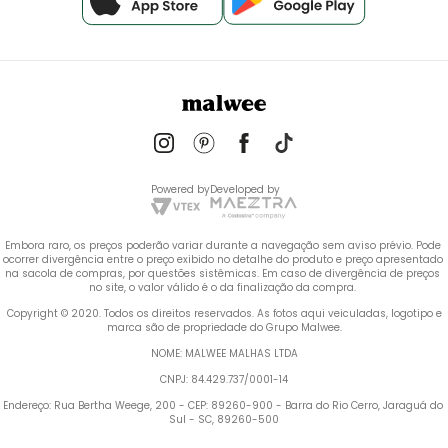
Powered by
Developed by
Embora raro, os preços poderão variar durante a navegação sem aviso prévio. Pode 
ocorrer divergência entre o preço exibido no detalhe do produto e preço apresentado 
na sacola de compras, por questões sistêmicas. Em caso de divergência de preços 
no site, o valor válido é o da finalização da compra. 
 Copyright © 2020. Todos os direitos reservados. As fotos aqui veiculadas, logotipo e 
marca são de propriedade do Grupo Malwee.
NOME: MALWEE MALHAS LTDA
CNPJ: 84.429.737/0001-14
Endereço: Rua Bertha Weege, 200 - CEP: 89260-900 - Barra do Rio Cerro, Jaraguá do 
Sul - SC, 89260-500