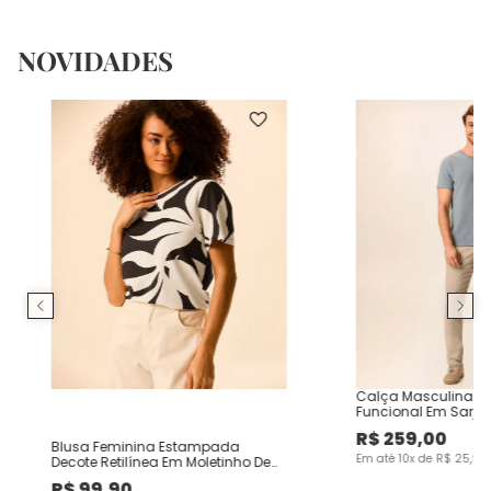
NOVIDADES
Calça Masculina Ch
Funcional Em Sarja
R$
259
,
00
Blusa Feminina Estampada
Em até
10
x de
R$
25
,
90
Decote Retilínea Em Moletinho De
Viscose
R$
99
,
90