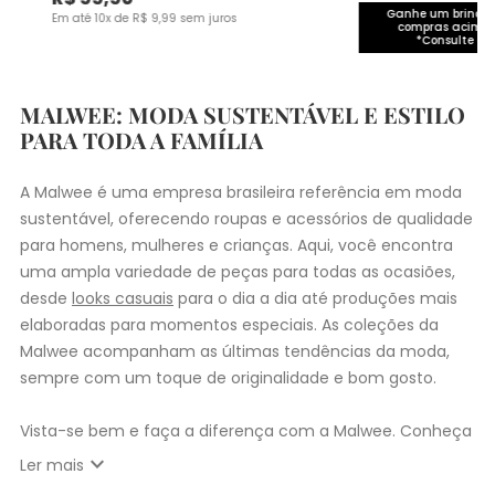
Ganhe um brinde 
Em até
10
x de
R$
9
,
99
sem juros
compras acima 
*Consulte co
MALWEE: MODA SUSTENTÁVEL E ESTILO
PARA TODA A FAMÍLIA
A Malwee é uma empresa brasileira referência em moda
sustentável, oferecendo roupas e acessórios de qualidade
para homens, mulheres e crianças. Aqui, você encontra
uma ampla variedade de peças para todas as ocasiões,
desde
looks casuais
para o dia a dia até produções mais
elaboradas para momentos especiais. As coleções da
Malwee acompanham as últimas tendências da moda,
sempre com um toque de originalidade e bom gosto.
Vista-se bem e faça a diferença com a Malwee. Conheça
as coleções de
roupas masculinas
,
femininas
,
plus size
e
expand_more
Ler mais
infantil
e encontre a roupa perfeita para valorizar seu