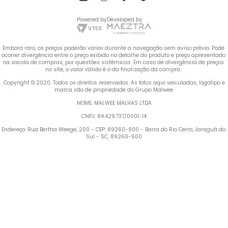
Powered by
Developed by
Embora raro, os preços poderão variar durante a navegação sem aviso prévio. Pode 
ocorrer divergência entre o preço exibido no detalhe do produto e preço apresentado 
na sacola de compras, por questões sistêmicas. Em caso de divergência de preços 
no site, o valor válido é o da finalização da compra. 
 Copyright © 2020. Todos os direitos reservados. As fotos aqui veiculadas, logotipo e 
marca são de propriedade do Grupo Malwee.
NOME: MALWEE MALHAS LTDA
CNPJ: 84.429.737/0001-14
Endereço: Rua Bertha Weege, 200 - CEP: 89260-900 - Barra do Rio Cerro, Jaraguá do 
Sul - SC, 89260-500
Termos mais buscados
TERMOS MAIS BUSCADOS
1
º
Vestido
1
º
vestido
2
º
Blusa Feminina
2
º
blusa feminina
3
º
Calça Feminina
4
º
Pijama Feminino
3
º
calça feminina