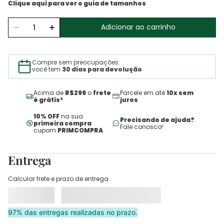
Adicionar ao carrinho
Compre sem preocupações:
você tem
30 dias para devolução
Acima de
R$299
o
frete
Parcele em até
10x sem
é grátis*
juros
10% OFF
na sua
Precisando de ajuda?
primeira compra
Fale conosco!
cupom
PRIMCOMPRA
Entrega
Calcular frete e prazo de entrega
97% das entregas realizadas no prazo.