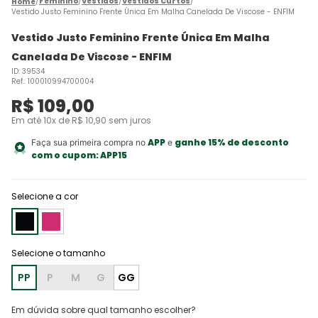
Feminino
Vestidos
Vestidos Curtos
Vestido Justo Feminino Frente Única Em Malha Canelada De Viscose - ENFIM
Vestido Justo Feminino Frente Única Em Malha
Canelada De Viscose - ENFIM
ID
:
39534
Ref.
:
100010994700004
R$
109
,
00
Em até
10
x de
R$
10
,
90
sem juros
APP
ganhe 15% de desconto
Faça sua primeira compra no
e
com o cupom:
APP15
Selecione a cor
PP
P
M
G
GG
Em dúvida sobre qual tamanho escolher?