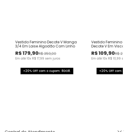
o
Vestido Feminino Decote V Manga
Vestido Feminino Tra
3/4 Em Laise Algodão Com Linho
Decote V Em Viscolinh
R$
179
,
90
R$
109
,
90
R$
359
,
00
R$
219
,
00
Em até
10
x
R$
17
,
99
sem juros
Em até
10
x
R$
10
,
99
sem ju
+20% OFF com o cupom: 8DO8.
+20% OFF com o cup
Central de Atendimento