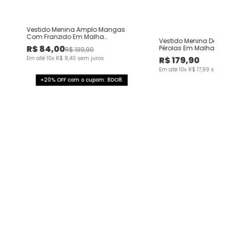
s
Vestido Menina Amplo Mangas
Com Franzido Em Malha
Vestido Menina Detalh
Texturizada - Carinhoso
R$
84
,
00
Pérolas Em Malha Text
R$
139
,
90
Carinhoso
Em até
10
x
R$
8
,
40
sem juros
R$
179
,
90
Em até
10
x
R$
17
,
99
sem ju
+20% OFF com o cupom: 8DO8.