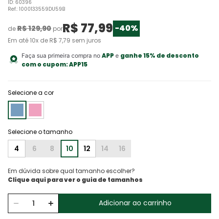
ID
:
60396
Ref.
:
1000133559DU59B
R$
77
,
99
-
40%
R$
129
,
90
de
por
Em até
10
x de
R$
7
,
79
sem juros
APP
ganhe 15% de desconto
Faça sua primeira compra no
e
com o cupom:
APP15
Selecione a cor
4
6
8
10
12
14
16
Em dúvida sobre qual tamanho escolher?
Adicionar ao carrinho