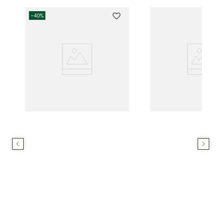
-
40%