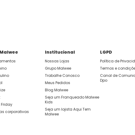
 Malwee
Institucional
LGPD
amentos
Nossas Lojas
Política de Privac
nino
Grupo Malwee
Termos e condiçõ
ulino
Trabalhe Conosco
Canal de Comunic
Dpo
il
Meus Pedidos
ize
Blog Malwee
t
Seja um Franqueado Malwee 
Kids 
 Friday
Seja um lojista Aqui Tem 
as corporativas
Malwee