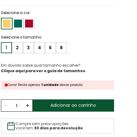
Selecione a cor
1
2
3
4
6
8
Em dúvida sobre qual tamanho escolher?
Clique aqui para ver o guia de tamanhos
Corra!
Resta
apenas
1
unidade
desse produto
Adicionar ao carrinho
Compre sem preocupações:
você tem
30 dias para devolução