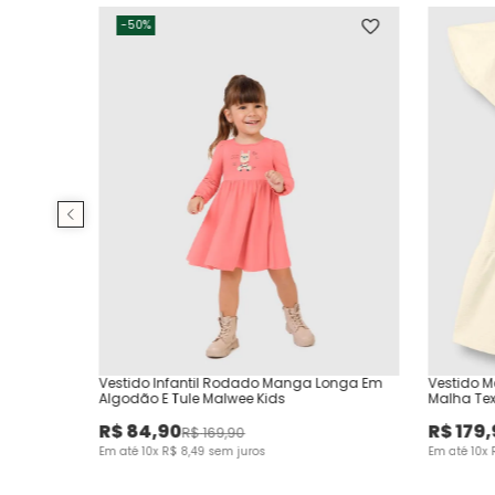
-
50%
Vestido Infantil Rodado Manga Longa Em
Vestido M
Algodão E Tule Malwee Kids
Malha Tex
R$
84
,
90
R$
179
,
R$
169
,
90
Em até
10
x
R$
8
,
49
sem juros
Em até
10
x