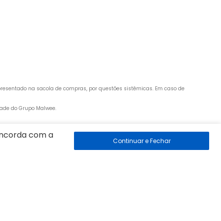
apresentado na sacola de compras, por questões sistêmicas. Em caso de 
edade do Grupo Malwee.
concorda com a
 89260-500