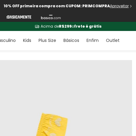
10% OFF primeira compra com CUPOM: PRIMCOMPRA
Aproveitar
Acima de
R$299
o
frete é grátis
sculino
Kids
Plus Size
Básicos
Enfim
Outlet