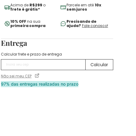
Acima de
R$299
o
Parcele em até
10x
frete é grátis*
sem juros
10% OFF
na sua
Precisando de
primeira compra
ajuda?
Fale conosco!
Entrega
Calcular frete e prazo de entrega
Não sei meu CEP
97% das entregas realizadas no prazo