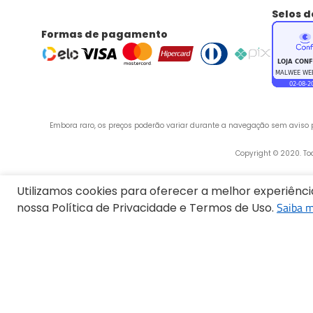
Selos 
Formas de pagamento
Embora raro, os preços poderão variar durante a navegação sem aviso pr
 Copyright © 2020. T
Utilizamos cookies para oferecer a melhor experiênc
Saiba m
nossa Política de Privacidade e Termos de Uso.
Endereço:
Termos mais buscados
1
º
Vestido
2
º
Blusa Feminina
Calça Feminina