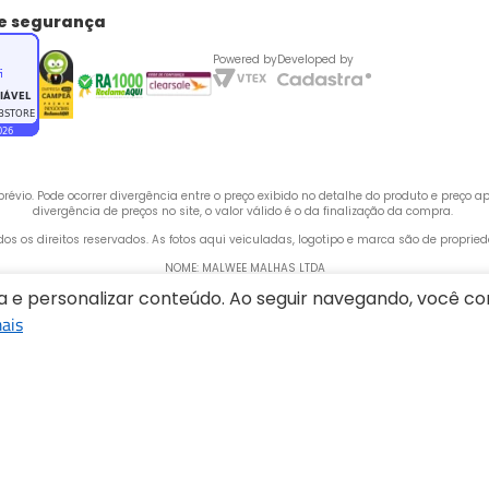
de segurança
Powered by
Developed by
évio. Pode ocorrer divergência entre o preço exibido no detalhe do produto e preço 
divergência de preços no site, o valor válido é o da finalização da compra. 
odos os direitos reservados. As fotos aqui veiculadas, logotipo e marca são de propri
NOME: MALWEE MALHAS LTDA
ia e personalizar conteúdo. Ao seguir navegando, você 
CNPJ: 84.429.737/0001-14
ais
 Rua Bertha Weege, 200 - CEP: 89260-900 - Barra do Rio Cerro, Jaraguá do Sul - SC,