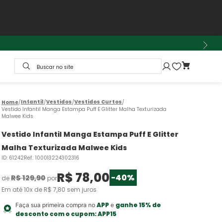
Buscar no site
Infantil
Vestidos
Vestidos Curtos
Vestido Infantil Manga Estampa Puff E Glitter Malha Texturizada
Malwee Kids
Vestido Infantil Manga Estampa Puff E Glitter
Malha Texturizada Malwee Kids
ID
:
61242
Ref.
:
100013224302316
R$
78
,
00
-
40%
R$
129
,
90
de
por
Em até
10
x de
R$
7
,
80
sem juros
APP
ganhe 15% de
Faça sua primeira compra no
e
desconto com o cupom:
APP15