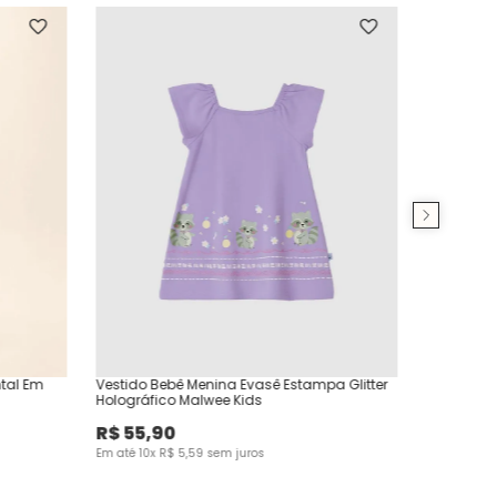
ntal Em
Vestido Bebê Menina Evasê Estampa Glitter
Holográfico Malwee Kids
R$
55
,
90
Em até
10
x
R$
5
,
59
sem juros