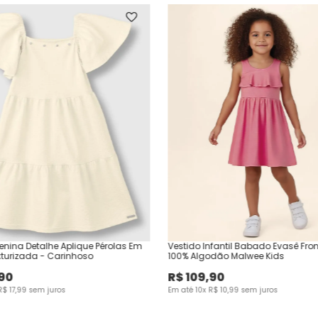
enina Detalhe Aplique Pérolas Em
Vestido Infantil Babado Evasê Fro
turizada - Carinhoso
100% Algodão Malwee Kids
90
R$
109
,
90
R$
17
,
99
sem juros
Em até
10
x
R$
10
,
99
sem juros