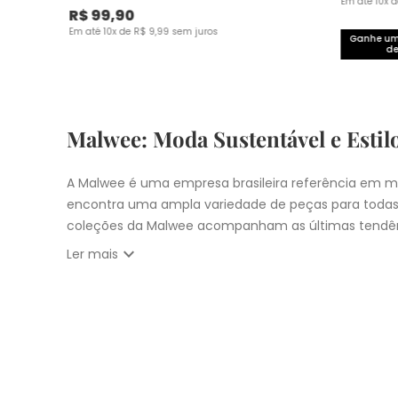
Em até
10
x 
R$
99
,
90
Em até
10
x de
R$
9
,
99
sem juros
Ganhe um 
de
Malwee: Moda Sustentável e Estil
A Malwee é uma empresa brasileira referência em mo
encontra uma ampla variedade de peças para todas
coleções da Malwee acompanham as últimas tendên
expand_more
Ler mais
Vista-se bem e faça a diferença com a Malwee. Co
estilo único. Seja para você, sua família ou para 
cupons:
10% OFF primeira compra com
CUPOM: PRIM
Nosso
Outlet
com
descontos até 50% OFF
Entrega Expressa para cidade de São Pau