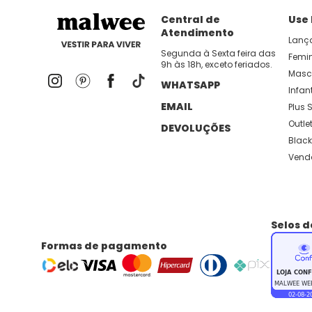
dia util!
APP MALWEE
: Faça sua 1ª compra no AP
Central de
Use
Atendimento
Lanç
Dos looks de trabalho ao momento de descanso, aqui
Segunda à Sexta feira das
Femi
9h às 18h, exceto feriados.
lançamentos e novidades com preços
Masc
WHATSAPP
Infant
EMAIL
Plus S
Outle
DEVOLUÇÕES
Black
Vend
Selos 
Formas de pagamento