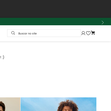
Buscar no site
 :)