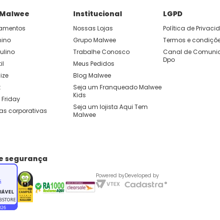
P e ganhe 15% OFF usando o cupom: APP15.
 Malwee
Institucional
LGPD
amentos
Nossas Lojas
Política de Privac
 você cria looks originais com combinações de cores e peças qu
nino
Grupo Malwee
Termos e condiçõ
ulino
Trabalhe Conosco
Canal de Comunic
Dpo
il
Meus Pedidos
ize
Blog Malwee
t
Seja um Franqueado Malwee 
Kids 
 Friday
Seja um lojista Aqui Tem 
as corporativas
Malwee
de segurança
Powered by
Developed by