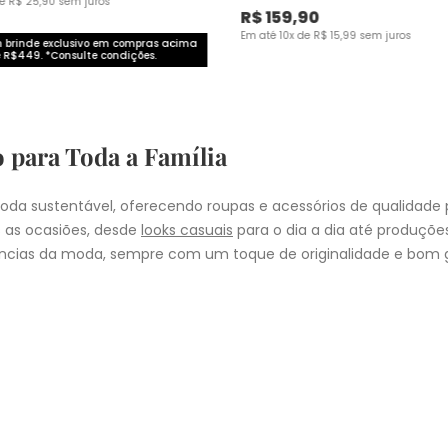
de
R$
25
,
90
sem juros
R$
159
,
90
Em até
10
x de
R$
15
,
99
sem juros
brinde exclusivo em compras acima
 R$449. *Consulte condições.
o para Toda a Família
da sustentável, oferecendo roupas e acessórios de qualidade 
 as ocasiões, desde
looks casuais
para o dia a dia até produçõ
cias da moda, sempre com um toque de originalidade e bom g
nheça as coleções de
roupas masculinas
,
femininas
,
plus size
e
i
presentear quem você ama, a Malwee tem a opção ideal para cad
COMPRA
lo
: Nos pedidos aprovados até as 11hrs, de segunda a sexta-feira