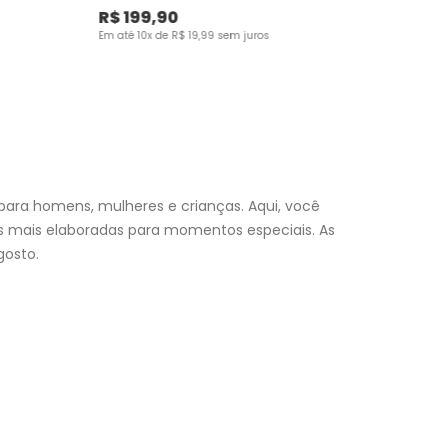
R$
199
,
90
Em até
10
x de
R$
19
,
99
sem juros
para homens, mulheres e crianças. Aqui, você
es mais elaboradas para momentos especiais. As
osto.
nfantil
e encontre a roupa perfeita para valorizar seu
a momento. Aproveite nossas promoções, fretes e
 (exceto feriados), a entrega é realizada no próximo