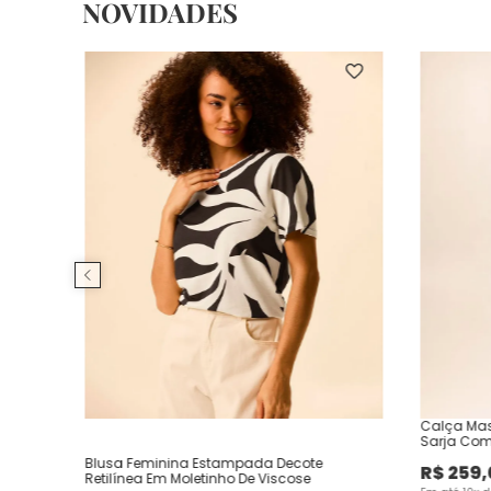
NOVIDADES
Calça Mas
Sarja Com
Blusa Feminina Estampada Decote
R$
259
,
Retilínea Em Moletinho De Viscose