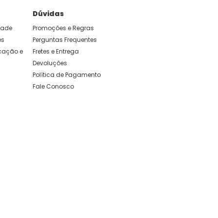
Dúvidas
idade
Promoções e Regras
e foram feitas para durar. Confira os nossos
es
Perguntas Frequentes
ação e 
Fretes e Entrega
Devoluções
Política de Pagamento
Fale Conosco