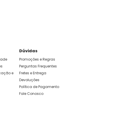
e foram feitas para durar. Confira os nossos
Dúvidas
idade
Promoções e Regras
es
Perguntas Frequentes
ação e 
Fretes e Entrega
Devoluções
Política de Pagamento
Fale Conosco