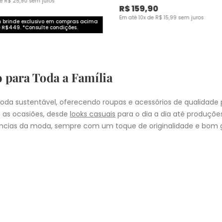
de
R$
25
,
90
sem juros
R$
159
,
90
Em até
10
x de
R$
15
,
99
sem juros
brinde exclusivo em compras acima
 R$449. *Consulte condições.
o para Toda a Família
da sustentável, oferecendo roupas e acessórios de qualidade 
 as ocasiões, desde
looks casuais
para o dia a dia até produçõ
cias da moda, sempre com um toque de originalidade e bom g
nheça as coleções de
roupas masculinas
,
femininas
,
plus size
e
i
presentear quem você ama, a Malwee tem a opção ideal para cad
COMPRA
lo
: Nos pedidos aprovados até as 11hrs, de segunda a sexta-feira