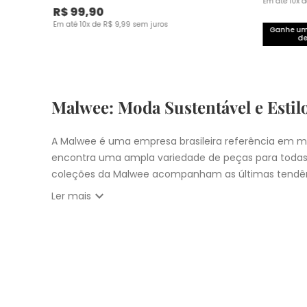
Em até
10
x 
R$
99
,
90
Em até
10
x de
R$
9
,
99
sem juros
Ganhe um 
de
Malwee: Moda Sustentável e Estil
A Malwee é uma empresa brasileira referência em mo
encontra uma ampla variedade de peças para todas
coleções da Malwee acompanham as últimas tendên
expand_more
Ler mais
Vista-se bem e faça a diferença com a Malwee. Co
estilo único. Seja para você, sua família ou para 
cupons:
10% OFF primeira compra com
CUPOM: PRIM
Nosso
Outlet
com
descontos até 50% OFF
Entrega Expressa para cidade de São Pau