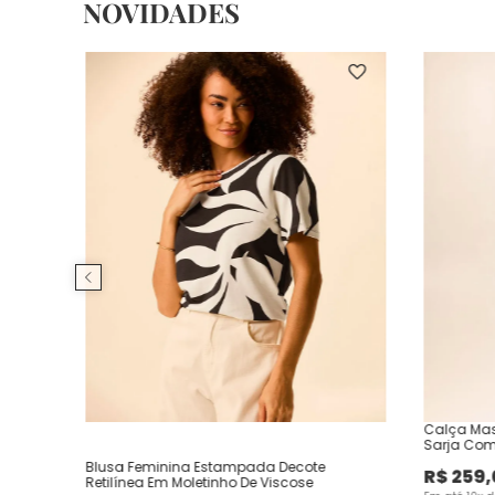
NOVIDADES
Calça Mas
Sarja Com
Blusa Feminina Estampada Decote
R$
259
,
Retilínea Em Moletinho De Viscose