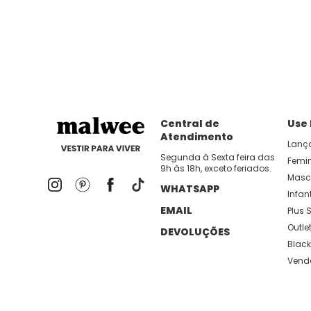
dia util!
APP MALWEE
: Faça sua 1ª compra no AP
Dos looks de trabalho ao momento de descanso, aqui
lançamentos e novidades com preços
Central de
Use
Atendimento
Lanç
Segunda à Sexta feira das
Femi
9h às 18h, exceto feriados.
Masc
WHATSAPP
Infant
EMAIL
Plus S
Outle
DEVOLUÇÕES
Black
Vend