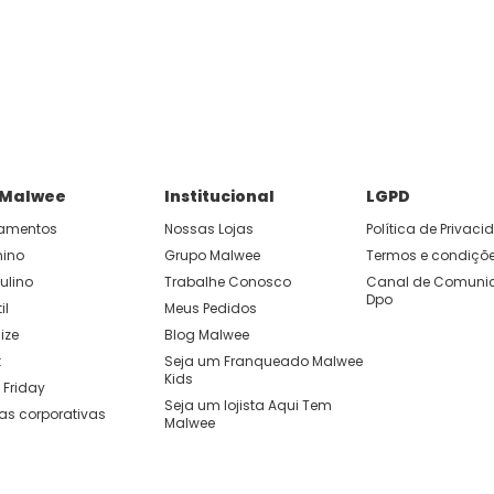
P e ganhe 15% OFF usando o cupom: APP15.
 você cria looks originais com combinações de cores e peças qu
 Malwee
Institucional
LGPD
amentos
Nossas Lojas
Política de Privac
nino
Grupo Malwee
Termos e condiçõ
ulino
Trabalhe Conosco
Canal de Comunic
Dpo
il
Meus Pedidos
ize
Blog Malwee
t
Seja um Franqueado Malwee 
Kids 
 Friday
Seja um lojista Aqui Tem 
as corporativas
Malwee