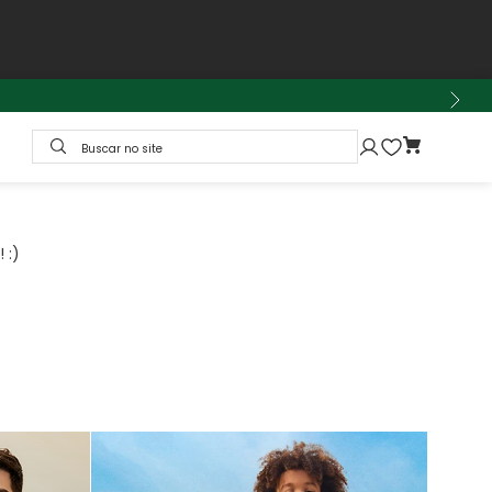
Buscar no site
 :)