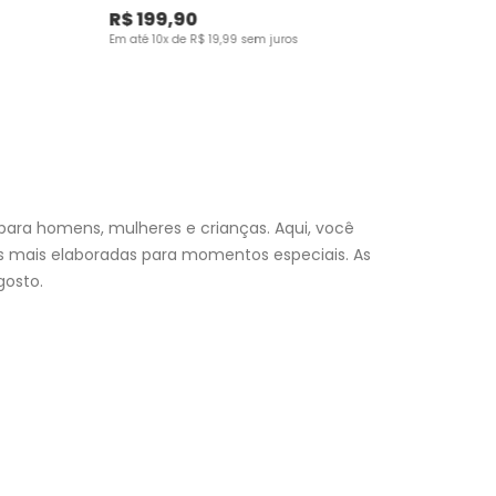
R$
199
,
90
Em até
10
x de
R$
19
,
99
sem juros
para homens, mulheres e crianças. Aqui, você
es mais elaboradas para momentos especiais. As
osto.
nfantil
e encontre a roupa perfeita para valorizar seu
a momento. Aproveite nossas promoções, fretes e
 (exceto feriados), a entrega é realizada no próximo