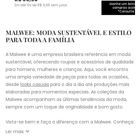
Ganhe um brinde 
Em até
10
x de
R$
9
,
99
sem juros
compras acima 
*Consulte co
MALWEE: MODA SUSTENTÁVEL E ESTILO
PARA TODA A FAMÍLIA
A Malwee é uma empresa brasileira referência em moda
sustentável, oferecendo roupas e acessórios de qualidade
para homens, mulheres e crianças. Aqui, você encontra
uma ampla variedade de peças para todas as ocasiões,
desde
looks casuais
para o dia a dia até produções mais
elaboradas para momentos especiais. As coleções da
Malwee acompanham as últimas tendências da moda,
sempre com um toque de originalidade e bom gosto.
Vista-se bem e faça a diferença com a Malwee. Conheça
as coleções de
roupas masculinas
,
femininas
,
plus size
e
expand_more
Ler mais
infantil
e encontre a roupa perfeita para valorizar seu