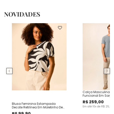
NOVIDADES
Calça Masculina Ch
Funcional Em Sarja
R$
259
,
00
Blusa Feminina Estampada
Em até
10
x de
R$
25
,
90
Decote Retilínea Em Moletinho De
Viscose
R$
99
,
90