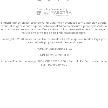
Powered by
Developed by
Embora raro, os preços poderão variar durante a navegação sem aviso prévio. Pode 
ocorrer divergência entre o preço exibido no detalhe do produto e preço apresentado 
na sacola de compras, por questões sistêmicas. Em caso de divergência de preços 
no site, o valor válido é o da finalização da compra. 
 Copyright © 2020. Todos os direitos reservados. As fotos aqui veiculadas, logotipo e 
marca são de propriedade do Grupo Malwee.
NOME: MALWEE MALHAS LTDA
CNPJ: 84.429.737/0001-14
Endereço: Rua Bertha Weege, 200 - CEP: 89260-900 - Barra do Rio Cerro, Jaraguá do 
Sul - SC, 89260-500
Termos mais buscados
TERMOS MAIS BUSCADOS
1
º
Vestido
1
º
vestido
2
º
Blusa Feminina
2
º
blusa feminina
3
º
Calça Feminina
4
º
Pijama Feminino
3
º
calça feminina