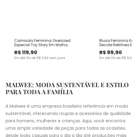
Camisola Feminina Oversized
Blusa Feminina Es
Especial Toy Story Em Malha
Decote Retilínea Em
Algodão
Viscose
R$
119
,
90
R$
99
,
90
Em até
10
x de
R$
11
,
99
sem juros
Em até
10
x de
R$
9
,
99
s
MALWEE: MODA SUSTENTÁVEL E ESTILO
PARA TODA A FAMÍLIA
A Malwee é uma empresa brasileira referência em moda
sustentável, oferecendo roupas e acessórios de qualidade
para homens, mulheres e crianças. Aqui, você encontra
uma ampla variedade de peças para todas as ocasiões,
desde
looks casuais
para o dia a dia até produções mais