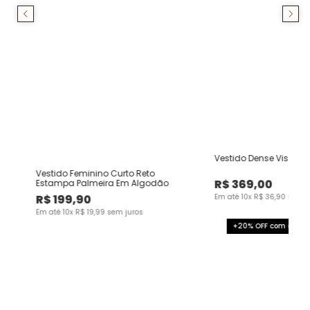
Vestido Dense Viscose 
Vestido Feminino Curto Reto
R$
369
,
00
Estampa Palmeira Em Algodão
R$
199
,
90
Em até
10
x
R$
36
,
90
sem j
Em até
10
x
R$
19
,
99
sem juros
+20% OFF com o cup