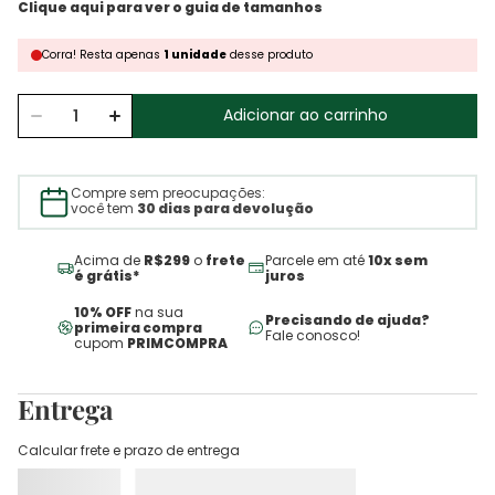
Corra!
Resta
apenas
1
unidade
desse produto
Adicionar ao carrinho
Compre sem preocupações:
você tem
30 dias para devolução
Acima de
R$299
o
frete
Parcele em até
10x sem
é grátis*
juros
10% OFF
na sua
Precisando de ajuda?
primeira compra
Fale conosco!
cupom
PRIMCOMPRA
Entrega
Calcular frete e prazo de entrega