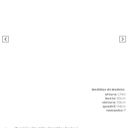
altura:
1,74m
busto:
80cm
cintura:
59cm
quadril:
94cm
tamanho:
P