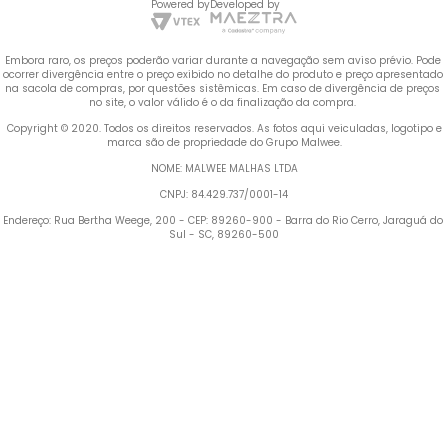
Powered by
Developed by
Embora raro, os preços poderão variar durante a navegação sem aviso prévio. Pode 
ocorrer divergência entre o preço exibido no detalhe do produto e preço apresentado 
na sacola de compras, por questões sistêmicas. Em caso de divergência de preços 
no site, o valor válido é o da finalização da compra. 
 Copyright © 2020. Todos os direitos reservados. As fotos aqui veiculadas, logotipo e 
marca são de propriedade do Grupo Malwee.
NOME: MALWEE MALHAS LTDA
CNPJ: 84.429.737/0001-14
Endereço: Rua Bertha Weege, 200 - CEP: 89260-900 - Barra do Rio Cerro, Jaraguá do 
Sul - SC, 89260-500
Termos mais buscados
1
º
Blusa Feminina
2
º
Vestido
3
º
Calça Feminina
4
º
Pijama Feminino
5
º
Camiseta Feminina