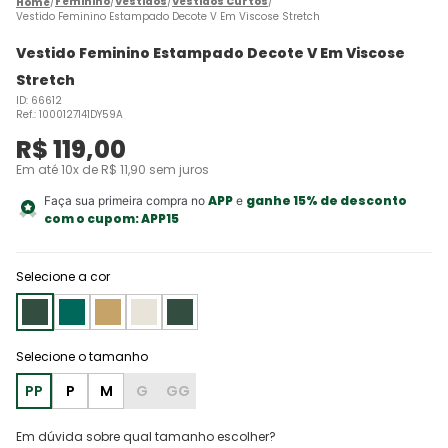
Feminino
Vestidos
Vestidos Curtos
Vestido Feminino Estampado Decote V Em Viscose Stretch
Vestido Feminino Estampado Decote V Em Viscose
Stretch
ID
:
66612
Ref.
:
1000127141DY59A
R$
119
,
00
Em até
10
x de
R$
11
,
90
sem juros
APP
ganhe 15% de desconto
Faça sua primeira compra no
e
com o cupom:
APP15
Selecione a cor
PP
P
M
G
GG
Em dúvida sobre qual tamanho escolher?