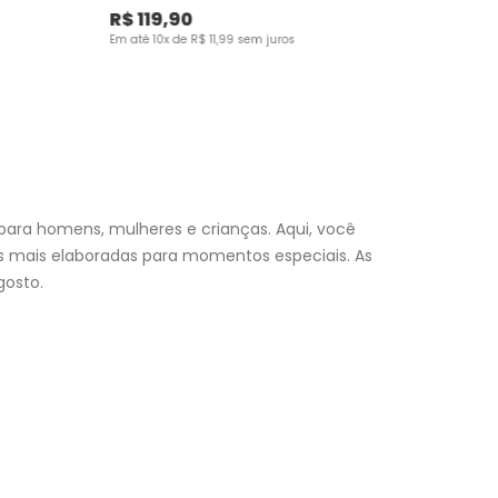
R$
119
,
90
Em até
10
x de
R$
11
,
99
sem juros
para homens, mulheres e crianças. Aqui, você
es mais elaboradas para momentos especiais. As
osto.
nfantil
e encontre a roupa perfeita para valorizar seu
a momento. Aproveite nossas promoções, fretes e
 (exceto feriados), a entrega é realizada no próximo