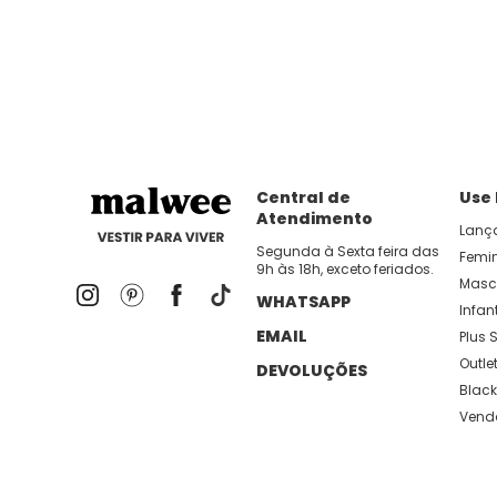
dia util!
APP MALWEE
: Faça sua 1ª compra no AP
Dos looks de trabalho ao momento de descanso, aqui
lançamentos e novidades com preços
Central de
Use
Atendimento
Lanç
Segunda à Sexta feira das
Femi
9h às 18h, exceto feriados.
Masc
WHATSAPP
Infant
EMAIL
Plus S
Outle
DEVOLUÇÕES
Black
Vend