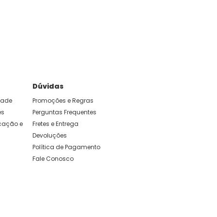
e foram feitas para durar. Confira os nossos
Dúvidas
idade
Promoções e Regras
es
Perguntas Frequentes
ação e 
Fretes e Entrega
Devoluções
Política de Pagamento
Fale Conosco