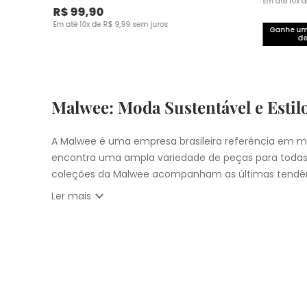
Em até
10
x 
R$
99
,
90
Em até
10
x de
R$
9
,
99
sem juros
Ganhe um 
de
Malwee: Moda Sustentável e Estil
A Malwee é uma empresa brasileira referência em mo
encontra uma ampla variedade de peças para todas
coleções da Malwee acompanham as últimas tendên
expand_more
Ler mais
Vista-se bem e faça a diferença com a Malwee. Co
estilo único. Seja para você, sua família ou para 
cupons:
10% OFF primeira compra com
CUPOM: PRIM
Nosso
Outlet
com
descontos até 50% OFF
Entrega Expressa para cidade de São Pau