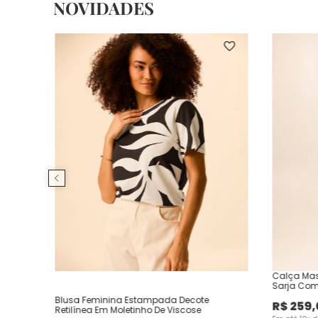
NOVIDADES
Calça Mas
Sarja Com
Blusa Feminina Estampada Decote
R$
259
,
Retilínea Em Moletinho De Viscose