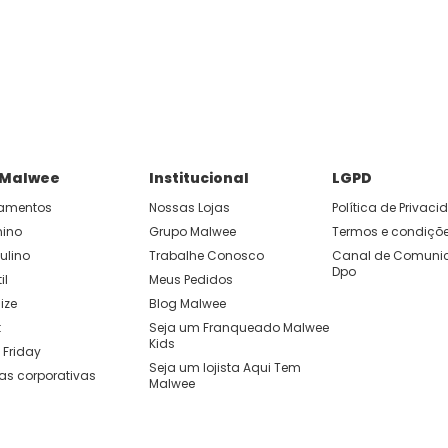
P e ganhe 15% OFF usando o cupom: APP15.
 você cria looks originais com combinações de cores e peças qu
 Malwee
Institucional
LGPD
amentos
Nossas Lojas
Política de Privac
nino
Grupo Malwee
Termos e condiçõ
ulino
Trabalhe Conosco
Canal de Comunic
Dpo
il
Meus Pedidos
ize
Blog Malwee
t
Seja um Franqueado Malwee 
Kids 
 Friday
Seja um lojista Aqui Tem 
as corporativas
Malwee