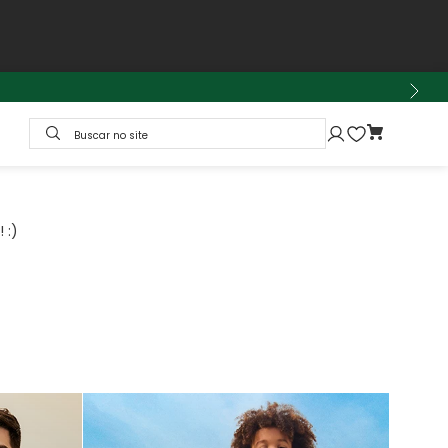
Buscar no site
 :)