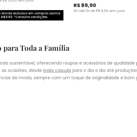
de
R$
25
,
90
sem juros
R$
89
,
90
Em até
10
x de
R$
8
,
99
sem juros
brinde exclusivo em compras acima
 R$449. *Consulte condições.
o para Toda a Família
da sustentável, oferecendo roupas e acessórios de qualidade 
 as ocasiões, desde
looks casuais
para o dia a dia até produçõ
cias da moda, sempre com um toque de originalidade e bom g
nheça as coleções de
roupas masculinas
,
femininas
,
plus size
e
i
presentear quem você ama, a Malwee tem a opção ideal para cad
COMPRA
lo
: Nos pedidos aprovados até as 11hrs, de segunda a sexta-feira