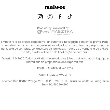
Powered by
Developed by
Embora raro, os preços poderão variar durante a navegação sem aviso prévio. Pode 
ocorrer divergência entre o preço exibido no detalhe do produto e preço apresentado 
na sacola de compras, por questões sistêmicas. Em caso de divergência de preços 
no site, o valor válido é o da finalização da compra. 
 Copyright © 2020. Todos os direitos reservados. As fotos aqui veiculadas, logotipo e 
marca são de propriedade do Grupo Malwee.
NOME: MALWEE MALHAS LTDA
CNPJ: 84.429.737/0001-14
Endereço: Rua Bertha Weege, 200 - CEP: 89260-900 - Barra do Rio Cerro, Jaraguá do 
Sul - SC, 89260-500
Termos mais buscados
1
º
Vestido