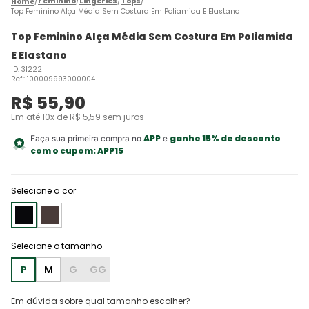
Feminino
Lingeries
Tops
Top Feminino Alça Média Sem Costura Em Poliamida E Elastano
Top Feminino Alça Média Sem Costura Em Poliamida
E Elastano
ID
:
31222
Ref.
:
100009993000004
R$
55
,
90
Em até
10
x de
R$
5
,
59
sem juros
APP
ganhe 15% de desconto
Faça sua primeira compra no
e
com o cupom:
APP15
Selecione a cor
P
M
G
GG
Em dúvida sobre qual tamanho escolher?