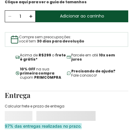
Adicionar ao carrinho
Compre sem preocupações:
você tem
30 dias para devolução
Acima de
R$299
o
frete
Parcele em até
10x sem
é grátis*
juros
10% OFF
na sua
Precisando de ajuda?
primeira compra
Fale conosco!
cupom
PRIMCOMPRA
Entrega
Calcular frete e prazo de entrega
97% das entregas realizadas no prazo.