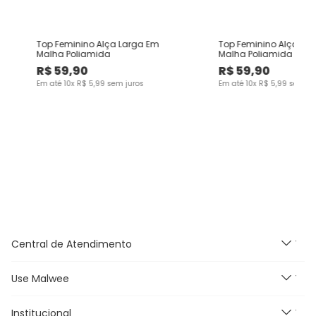
Top Feminino Alça Larga Em
Top Feminino Alça La
Malha Poliamida
Malha Poliamida
R$
59
,
90
R$
59
,
90
Em até
10
x
R$
5
,
99
sem juros
Em até
10
x
R$
5
,
99
sem ju
Central de Atendimento
Use Malwee
Segunda à Sexta feira das
9h às 18h, exceto feriados.
E-mail:
Institucional
Novidades