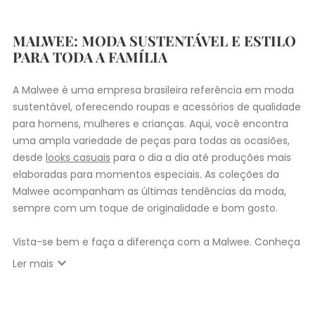
MALWEE: MODA SUSTENTÁVEL E ESTILO
PARA TODA A FAMÍLIA
A Malwee é uma empresa brasileira referência em moda
sustentável, oferecendo roupas e acessórios de qualidade
para homens, mulheres e crianças. Aqui, você encontra
uma ampla variedade de peças para todas as ocasiões,
desde
looks casuais
para o dia a dia até produções mais
elaboradas para momentos especiais. As coleções da
Malwee acompanham as últimas tendências da moda,
sempre com um toque de originalidade e bom gosto.
Vista-se bem e faça a diferença com a Malwee. Conheça
as coleções de
roupas masculinas
,
femininas
,
plus size
e
expand_more
Ler mais
infantil
e encontre a roupa perfeita para valorizar seu
estilo único. Seja para você, sua família ou para
presentear quem você ama, a Malwee tem a opção ideal