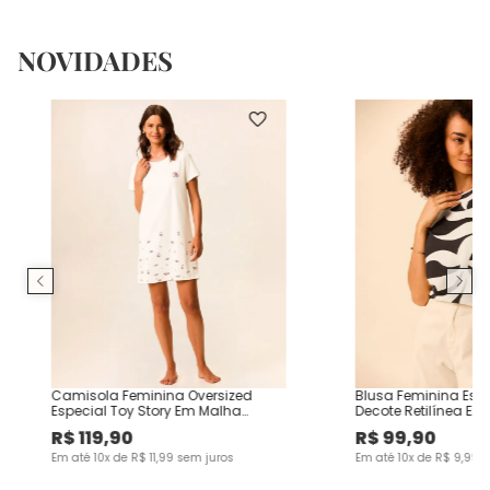
NOVIDADES
Camisola Feminina Oversized
Blusa Feminina Es
Especial Toy Story Em Malha
Decote Retilínea Em
Algodão
Viscose
R$
119
,
90
R$
99
,
90
Em até
10
x de
R$
11
,
99
sem juros
Em até
10
x de
R$
9
,
99
s