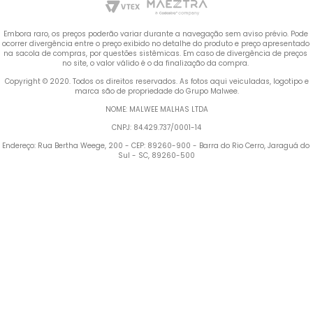
Embora raro, os preços poderão variar durante a navegação sem aviso prévio. Pode 
ocorrer divergência entre o preço exibido no detalhe do produto e preço apresentado 
na sacola de compras, por questões sistêmicas. Em caso de divergência de preços 
no site, o valor válido é o da finalização da compra. 
 Copyright © 2020. Todos os direitos reservados. As fotos aqui veiculadas, logotipo e 
marca são de propriedade do Grupo Malwee.
NOME: MALWEE MALHAS LTDA
CNPJ: 84.429.737/0001-14
Endereço: Rua Bertha Weege, 200 - CEP: 89260-900 - Barra do Rio Cerro, Jaraguá do 
Sul - SC, 89260-500
Termos mais buscados
TERMOS MAIS BUSCADOS
1
º
Blusa Feminina
1
º
blusa feminina
2
º
Vestido
2
º
vestido
3
º
Calça Feminina
4
º
Pijama Feminino
3
º
calça feminina
5
º
Camiseta Feminina
4
º
pijama feminino