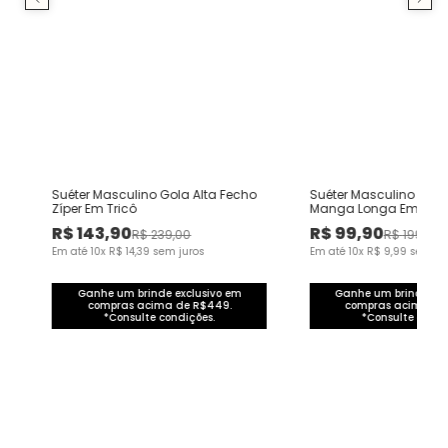
Suéter Masculino Gola Alta Fecho
Suéter Masculino Peiti
Zíper Em Tricô
Manga Longa Em Tric
R$
143
,
90
R$
99
,
90
R$
239
,
00
R$
199
,
00
Em até
10
x
R$
14
,
39
sem juros
Em até
10
x
R$
9
,
99
sem ju
Ganhe um brinde exclusivo em
Ganhe um brinde exc
compras acima de R$449.
compras acima de
*Consulte condições.
*Consulte condi