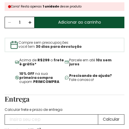
Corra!
Resta
apenas
1
unidade
desse produto
Adicionar ao carrinho
Compre sem preocupações:
você tem
30 dias para devolução
Acima de
R$299
o
frete
Parcele em até
10x sem
é grátis*
juros
10% OFF
na sua
Precisando de ajuda?
primeira compra
Fale conosco!
cupom
PRIMCOMPRA
Entrega
Calcular frete e prazo de entrega