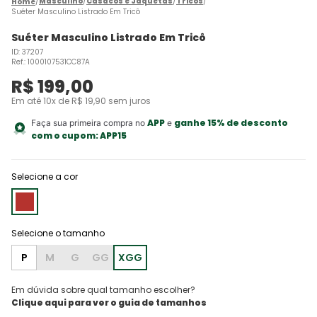
Masculino
Casacos e Jaquetas
Tricôs
Suéter Masculino Listrado Em Tricô
Suéter Masculino Listrado Em Tricô
ID
:
37207
Ref.
:
1000107531CC87A
R$
199
,
00
Em até
10
x de
R$
19
,
90
sem juros
APP
ganhe 15% de desconto
Faça sua primeira compra no
e
com o cupom:
APP15
Selecione a cor
P
M
G
GG
XGG
Em dúvida sobre qual tamanho escolher?