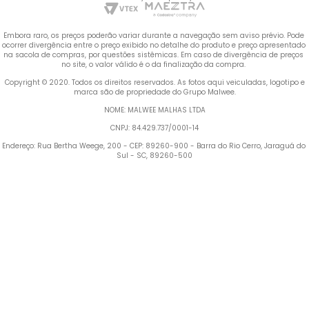
Embora raro, os preços poderão variar durante a navegação sem aviso prévio. Pode 
ocorrer divergência entre o preço exibido no detalhe do produto e preço apresentado 
na sacola de compras, por questões sistêmicas. Em caso de divergência de preços 
no site, o valor válido é o da finalização da compra. 
 Copyright © 2020. Todos os direitos reservados. As fotos aqui veiculadas, logotipo e 
marca são de propriedade do Grupo Malwee.
NOME: MALWEE MALHAS LTDA
CNPJ: 84.429.737/0001-14
Endereço: Rua Bertha Weege, 200 - CEP: 89260-900 - Barra do Rio Cerro, Jaraguá do 
Sul - SC, 89260-500
Termos mais buscados
1
º
Vestido
2
º
Blusa Feminina
3
º
Calça Feminina
4
º
Pijama Feminino
5
º
Camiseta Feminina