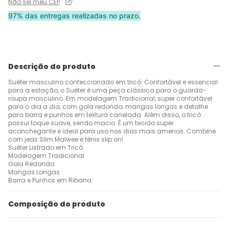
Não sei meu CEP
97% das entregas realizadas no prazo.
Descrição do produto
Suéter masculino confeccionado em tricô. Confortável e essencial
para a estação, o Suéter é uma peça clássica para o guarda-
roupa masculino. Em modelagem Tradicional, super confortável
para o dia a dia, com gola redonda, mangas longas e detalhe
para barra e punhos em textura canelada. Além disso, o tricô
possui toque suave, sendo macio. É um tecido super
aconchegante e ideal para uso nos dias mais amenos. Combine
com jeas Slim Malwee e tênis slip on!
Suéter Listrado em Tricô
Modelagem Tradicional
Gola Redonda
Mangas Longas
Barra e Punhos em Ribana
Composição do produto