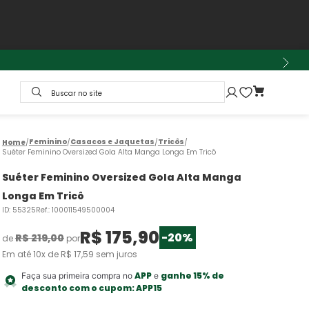
Buscar no site
Feminino
Casacos e Jaquetas
Tricôs
Suéter Feminino Oversized Gola Alta Manga Longa Em Tricô
Suéter Feminino Oversized Gola Alta Manga
Longa Em Tricô
ID
:
55325
Ref.
:
100011549500004
R$
175
,
90
-
20%
R$
219
,
00
de
por
Em até
10
x de
R$
17
,
59
sem juros
APP
ganhe 15% de
Faça sua primeira compra no
e
desconto com o cupom:
APP15