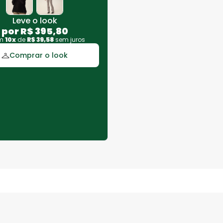
Leve o look
por
R$
395
,
80
em
10
x
de
R$
39
,
58
sem juros
Comprar o look