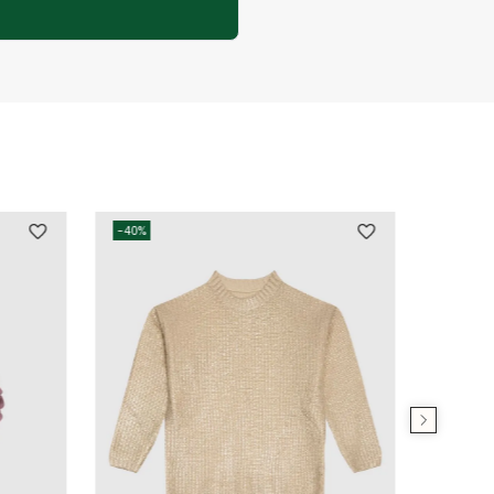
-
40%