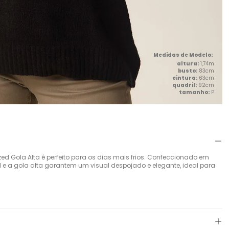
altura:
1,74m
busto:
83cm
cintura:
63cm
quadril:
92cm
tamanho:
P
ed Gola Alta é perfeito para os dias mais frios. Confeccionado em
d e a gola alta garantem um visual despojado e elegante, ideal para