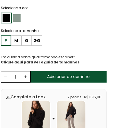
Selecione a cor
P
M
G
GG
Em dúvida sobre qual tamanho escolher?
Clique aqui para ver o guia de tamanhos
Adicionar ao carrinho
Complete o Look
2
peças
·
R$
395
,
80
+