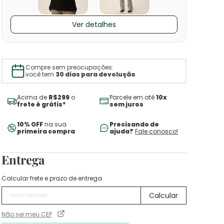
Ver detalhes
Compre sem preocupações:
você tem
30 dias para devolução
Acima de
R$299
o
Parcele em até
10x
frete é grátis*
sem juros
10% OFF
na sua
Precisando de
primeira compra
ajuda?
Fale conosco!
Entrega
Calcular frete e prazo de entrega
Não sei meu CEP