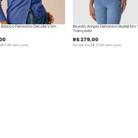
 Básico Feminino Decote V Em
Blusão Amplo Feminino Mullet Em 
Trançado
00
R$
279
,
00
R$
17
,
90
sem juros
Em até
10
x
R$
27
,
90
sem juros