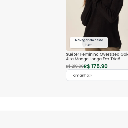
Navegando nesse
item
Suéter Feminino Oversized Gol
Alta Manga Longa Em Tricô
R$
175
,
90
R$
219
,
00
Tamanho:
P