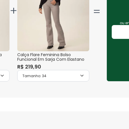
+
ou 
a
Calça Flare Feminina Bolso
Funcional Em Sarja Com Elastano
R$
219
,
90
Tamanho:
34