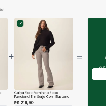
to!
+
ou 
a
Calça Flare Feminina Bolso
Funcional Em Sarja Com Elastano
R$
219
,
90