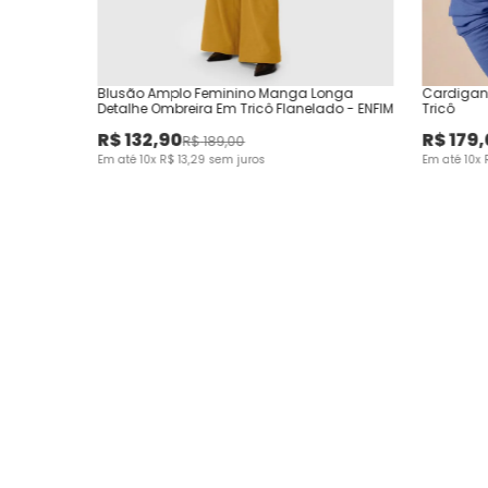
Blusão Amplo Feminino Manga Longa
Cardigan
Detalhe Ombreira Em Tricô Flanelado - ENFIM
Tricô
R$
132
,
90
R$
179
,
R$
189
,
00
Em até
10
x
R$
13
,
29
sem juros
Em até
10
x