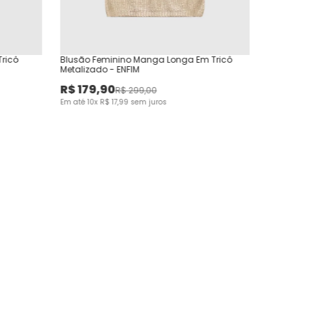
Tricô
Blusão Feminino Manga Longa Em Tricô
Metalizado - ENFIM
R$
179
,
90
R$
299
,
00
Em até
10
x
R$
17
,
99
sem juros