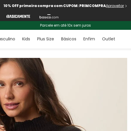
10% OFF primeira compra com CUPOM: PRIMCOMPRA
Aproveitar
Parcele em até 10x sem juros
sculino
Kids
Plus Size
Básicos
Enfim
Outlet