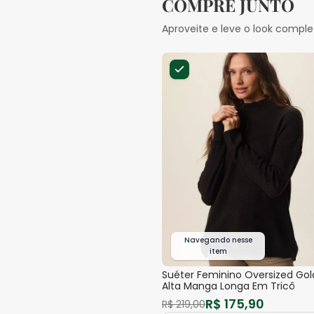
COMPRE JUNTO
Aproveite e leve o look comple
Navegando nesse
item
Suéter Feminino Oversized Gol
Alta Manga Longa Em Tricô
R$
175
,
90
R$
219
,
00