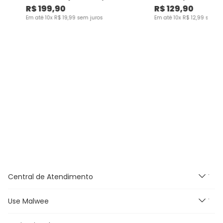
- Carinhoso
Malwee Kids
R$
199
,
90
R$
129
,
90
Em até
10
x
R$
19
,
99
sem juros
Em até
10
x
R$
12
,
99
sem ju
Central de Atendimento
Use Malwee
Segunda à Sexta feira das
9h às 18h, exceto feriados.
E-mail: