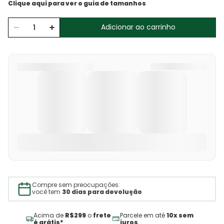
Adicionar ao carrinho
Compre sem preocupações:
você tem
30 dias para devolução
Acima de
R$299
o
frete
Parcele em até
10x sem
é grátis*
juros