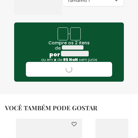
Tamanho:
1
+
Compre os 2 itens
de
por
ou em
x
de
R$
NaN
sem juros
VOCÊ TAMBÉM PODE GOSTAR