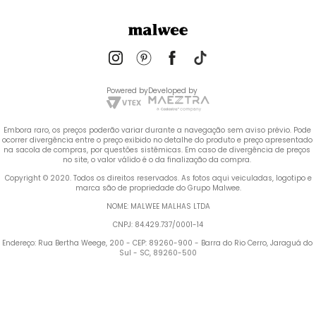
Powered by
Developed by
Embora raro, os preços poderão variar durante a navegação sem aviso prévio. Pode 
ocorrer divergência entre o preço exibido no detalhe do produto e preço apresentado 
na sacola de compras, por questões sistêmicas. Em caso de divergência de preços 
no site, o valor válido é o da finalização da compra. 
 Copyright © 2020. Todos os direitos reservados. As fotos aqui veiculadas, logotipo e 
marca são de propriedade do Grupo Malwee.
NOME: MALWEE MALHAS LTDA
CNPJ: 84.429.737/0001-14
Endereço: Rua Bertha Weege, 200 - CEP: 89260-900 - Barra do Rio Cerro, Jaraguá do 
Sul - SC, 89260-500
Termos mais buscados