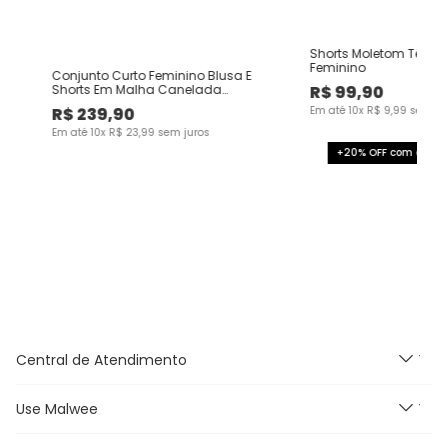
Shorts Moletom Tech N
Feminino
Conjunto Curto Feminino Blusa E
R$
99
,
90
Shorts Em Malha Canelada
Listrada
R$
239
,
90
Em até
10
x
R$
9
,
99
sem ju
Em até
10
x
R$
23
,
99
sem juros
+20% OFF com o cup
Central de Atendimento
Use Malwee
Segunda à Sexta feira das
9h às 18h, exceto feriados.