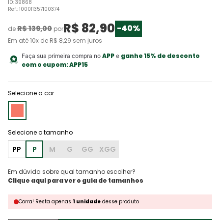
ID
:
39868
Ref.
:
100011357100374
R$
82
,
90
-
40%
R$
139
,
00
de
por
Em até
10
x de
R$
8
,
29
sem juros
APP
ganhe 15% de desconto
Faça sua primeira compra no
e
com o cupom:
APP15
Selecione a cor
PP
P
M
G
GG
XGG
Em dúvida sobre qual tamanho escolher?
Corra!
Resta
apenas
1
unidade
desse produto