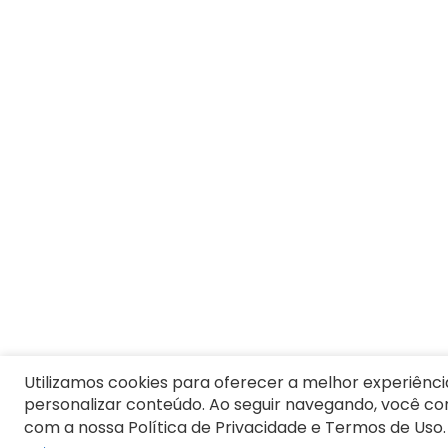
1
º
Blusa Feminina
2
º
Vestido
3
º
Pijama Feminino
4
º
Calça Feminina
5
º
Camiseta Feminina
6
º
Moletom Feminino
7
º
Pijama
8
º
Moletom Masculino
9
º
Camiseta Masculina
10
º
Vestido Infantil
Utilizamos cookies para oferecer a melhor experiênci
personalizar conteúdo. Ao seguir navegando, você c
com a nossa Política de Privacidade e Termos de Uso.