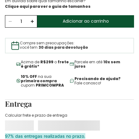
Em dúvida sobre qual tamanho escolher?
Adicionar ao carrinho
Compre sem preocupações:
você tem
30 dias para devolução
Acima de
R$299
o
frete
Parcele em até
10x sem
é grátis*
juros
10% OFF
na sua
Precisando de ajuda?
primeira compra
Fale conosco!
cupom
PRIMCOMPRA
Entrega
Calcular frete e prazo de entrega
97% das entregas realizadas no prazo.