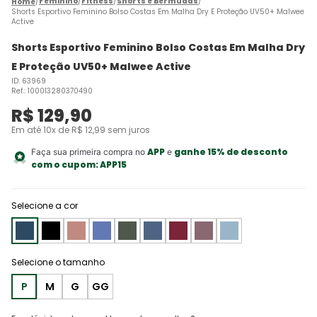
Feminino
Fitness
Shorts e Bermudas
Shorts Esportivo Feminino Bolso Costas Em Malha Dry E Proteção UV50+ Malwee
Active
Shorts Esportivo Feminino Bolso Costas Em Malha Dry
E Proteção UV50+ Malwee Active
ID
:
63969
Ref.
:
100013280370490
R$
129
,
90
Em até
10
x de
R$
12
,
99
sem juros
APP
ganhe 15% de desconto
Faça sua primeira compra no
e
com o cupom:
APP15
Selecione a cor
P
M
G
GG