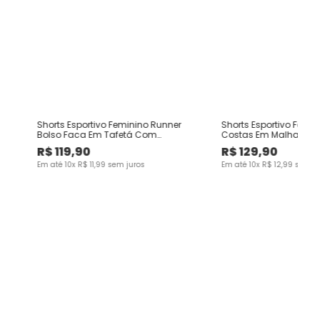
Shorts Esportivo Feminino Runner
Shorts Esportivo Femin
-
Bolso Faca Em Tafetá Com
Costas Em Malha Dry E
Elastano Malwee Active
UV50+ Malwee Active
R$
119
,
90
R$
129
,
90
Em até
10
x
R$
11
,
99
sem juros
Em até
10
x
R$
12
,
99
sem ju