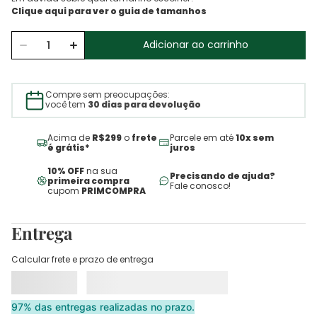
Adicionar ao carrinho
Compre sem preocupações:
você tem
30 dias para devolução
Acima de
R$299
o
frete
Parcele em até
10x sem
é grátis*
juros
10% OFF
na sua
Precisando de ajuda?
primeira compra
Fale conosco!
cupom
PRIMCOMPRA
Entrega
Calcular frete e prazo de entrega
97% das entregas realizadas no prazo.