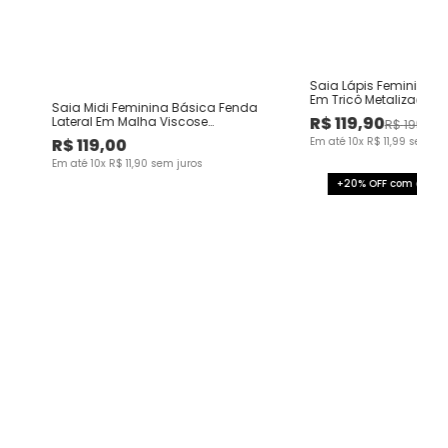
Saia Lápis Feminina F
Em Tricô Metalizado - 
Saia Midi Feminina Básica Fenda
R$
119
,
90
Lateral Em Malha Viscose
R$
199
,
00
Canelada
R$
119
,
00
Em até
10
x
R$
11
,
99
sem ju
Em até
10
x
R$
11
,
90
sem juros
+20% OFF com o cup