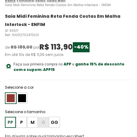
Feminino
Saias
Saias Midi
Saia Midi Feminina Reta Fenda Costas Em Malha Interlock - ENFIM
Saia Midi Feminina Reta Fenda Costas Em Malha
Interlock - ENFIM
ID
:
55517
Ref.
:
100012702470021
R$
113
,
90
-
40%
R$
189
,
00
de
por
Em até
10
x de
R$
11
,
39
sem juros
APP
ganhe 15% de desconto
Faça sua primeira compra no
e
com o cupom:
APP15
Selecione a cor
PP
P
M
G
GG
Em dúvida sobre qual tamanho escolher?