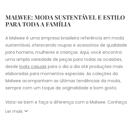
MALWEE: MODA SUSTENTÁVEL E ESTILO
PARA TODA A FAMÍLIA
A Malwee é uma empresa brasileira referência em moda
sustentável, oferecendo roupas e acessórios de qualidade
para homens, mulheres e crianças. Aqui, você encontra
uma ampla variedade de peças para todas as ocasiões,
desde
looks casuais
para o dia a dia até produções mais
elaboradas para momentos especiais. As coleções da
Malwee acompanham as últimas tendências da moda,
sempre com um toque de originalidade e bom gosto.
Vista-se bem e faça a diferença com a Malwee. Conheça
as coleções de
roupas masculinas
,
femininas
,
plus size
e
expand_more
Ler mais
infantil
e encontre a roupa perfeita para valorizar seu
estilo único. Seja para você, sua família ou para
presentear quem você ama, a Malwee tem a opção ideal