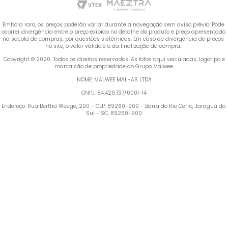
Embora raro, os preços poderão variar durante a navegação sem aviso prévio. Pode 
ocorrer divergência entre o preço exibido no detalhe do produto e preço apresentado 
na sacola de compras, por questões sistêmicas. Em caso de divergência de preços 
no site, o valor válido é o da finalização da compra. 
 Copyright © 2020. Todos os direitos reservados. As fotos aqui veiculadas, logotipo e 
marca são de propriedade do Grupo Malwee.
NOME: MALWEE MALHAS LTDA
CNPJ: 84.429.737/0001-14
Endereço: Rua Bertha Weege, 200 - CEP: 89260-900 - Barra do Rio Cerro, Jaraguá do 
Sul - SC, 89260-500
Termos mais buscados
TERMOS MAIS BUSCADOS
1
º
Blusa Feminina
1
º
blusa feminina
2
º
Vestido
2
º
vestido
3
º
Calça Feminina
4
º
Pijama Feminino
3
º
calça feminina
5
º
Camiseta Feminina
4
º
pijama feminino