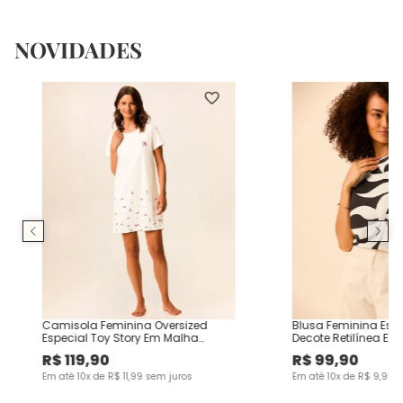
NOVIDADES
Camisola Feminina Oversized
Blusa Feminina Es
Especial Toy Story Em Malha
Decote Retilínea Em
Algodão
Viscose
R$
119
,
90
R$
99
,
90
Em até
10
x de
R$
11
,
99
sem juros
Em até
10
x de
R$
9
,
99
s