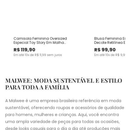
Camisola Feminina Oversized
Blusa Feminina Es
Especial Toy Story Em Malha
Decote Retilínea Em
Algodão
Viscose
R$
119
,
90
R$
99
,
90
Em até
10
x de
R$
11
,
99
sem juros
Em até
10
x de
R$
9
,
99
s
MALWEE: MODA SUSTENTÁVEL E ESTILO
PARA TODA A FAMÍLIA
A Malwee é uma empresa brasileira referência em moda
sustentável, oferecendo roupas e acessórios de qualidade
para homens, mulheres e crianças. Aqui, você encontra
uma ampla variedade de peças para todas as ocasiões,
desde
looks casuais
para o dia a dia até produções mais