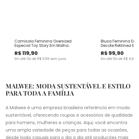
Camisola Feminina Oversized
Blusa Feminina Es
Especial Toy Story Em Malha
Decote Retilínea Em
Algodão
Viscose
R$
119
,
90
R$
99
,
90
Em até
10
x de
R$
11
,
99
sem juros
Em até
10
x de
R$
9
,
99
s
MALWEE: MODA SUSTENTÁVEL E ESTILO
PARA TODA A FAMÍLIA
A Malwee é uma empresa brasileira referência em moda
sustentável, oferecendo roupas e acessórios de qualidade
para homens, mulheres e crianças. Aqui, você encontra
uma ampla variedade de peças para todas as ocasiões,
desde
looks casuais
para o dia a dia até produções mais