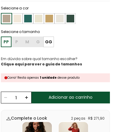
Selecione a cor
PP
P
M
G
GG
Em dúvida sobre qual tamanho escolher?
Clique aqui para ver o guia de tamanhos
Corra!
Resta
apenas
1
unidade
desse produto
Adicionar ao carrinho
Complete o Look
2
peças
·
R$
271
,
90