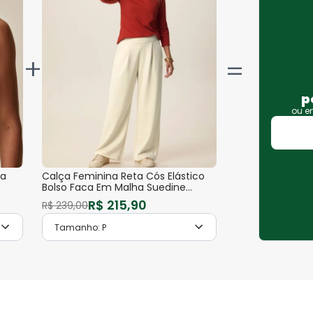
+
p
ou 
pa
Calça Feminina Reta Cós Elástico
Bolso Faca Em Malha Suedine
Premium
R$
215
,
90
R$
239
,
00
Tamanho:
P