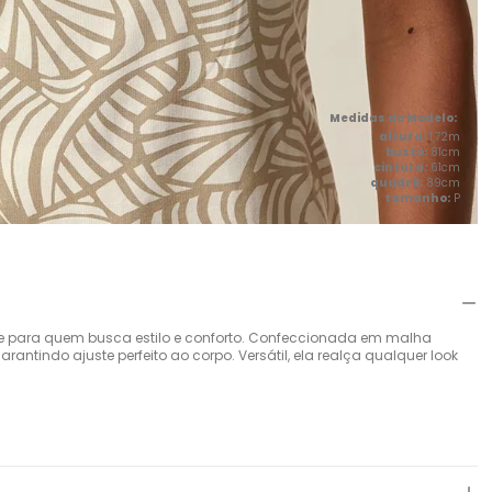
altura:
1,72m
busto:
81cm
cintura:
61cm
quadril:
89cm
tamanho:
P
e para quem busca estilo e conforto. Confeccionada em malha
arantindo ajuste perfeito ao corpo. Versátil, ela realça qualquer look