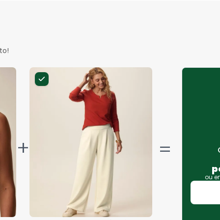
to!
+
p
ou 