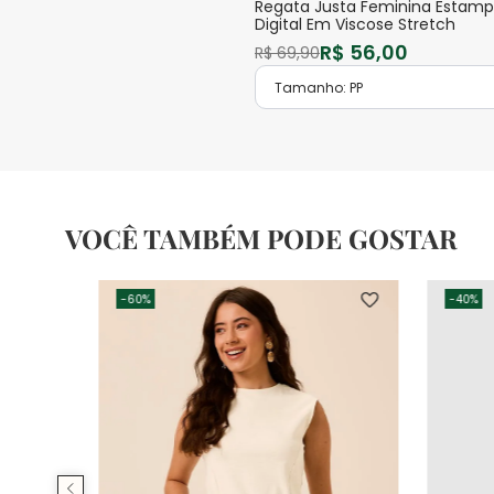
Regata Justa Feminina Estam
Digital Em Viscose Stretch
R$
56
,
00
R$
69
,
90
Tamanho:
PP
VOCÊ TAMBÉM PODE GOSTAR
-
60%
-
40%