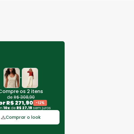
+
Compre os 2 itens
de
R$
308
,
90
or
R$
271
,
90
-
12
%
em
10
x
de
R$
27
,
19
sem juros
Comprar o look