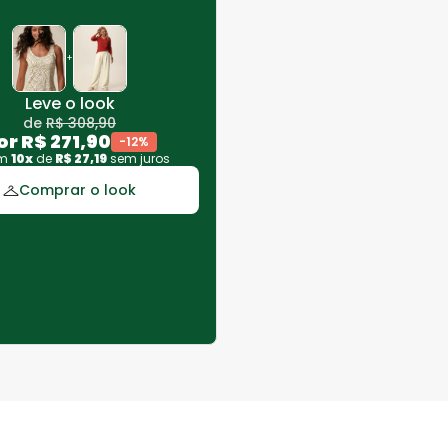
+
Leve o look
de
R$
308
,
90
or
R$
271
,
90
-
12
%
em
10
x
de
R$
27
,
19
sem juros
Comprar o look