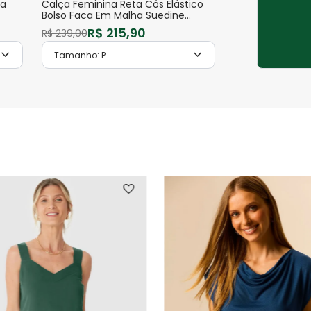
pa
Calça Feminina Reta Cós Elástico
Bolso Faca Em Malha Suedine
Premium
R$
215
,
90
R$
239
,
00
Tamanho:
P