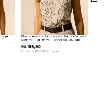
egagê
Blusa Feminina Estampada Decote Vazado
Sem Manga Em Viscolinho Texturizado
R$
159
,
90
Em até
10
x
R$
15
,
99
sem juros