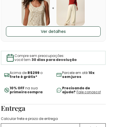
+
Ver detalhes
Compre sem preocupações:
você tem
30 dias para devolução
Acima de
R$299
o
Parcele em até
10x
frete é grátis*
sem juros
10% OFF
na sua
Precisando de
primeira compra
ajuda?
Fale conosco!
Entrega
Calcular frete e prazo de entrega