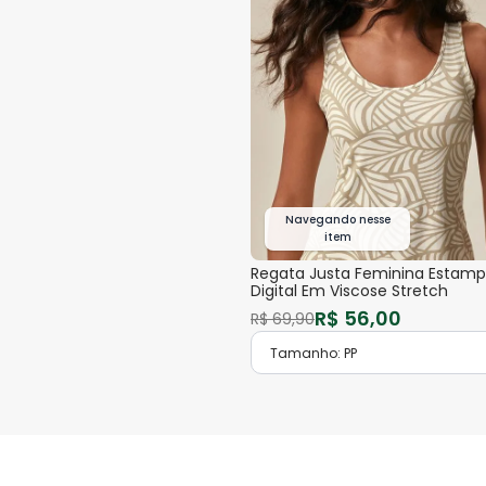
Navegando nesse
item
Regata Justa Feminina Estam
Digital Em Viscose Stretch
R$
56
,
00
R$
69
,
90
Tamanho:
PP