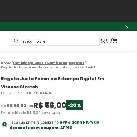
Buscar no site
Feminino
Blusas e Camisetas
Regatas
Regata Justa Feminina Estampa Digital Em Viscose Stretch
Regata Justa Feminina Estampa Digital Em
Viscose Stretch
ID
:
65756
Ref.
:
1000132923DM48A
R$
56
,
00
-
20%
R$
69
,
90
de
por
Em até
10
x de
R$
5
,
60
sem juros
APP
ganhe 15% de
Faça sua primeira compra no
e
desconto com o cupom:
APP15