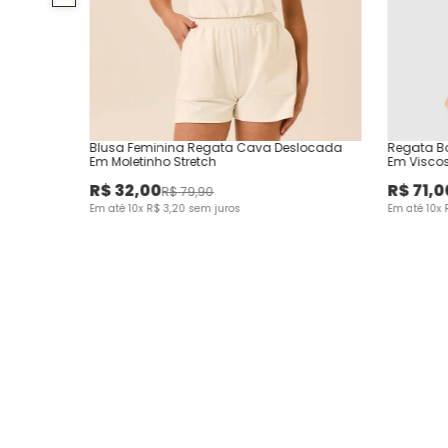
Blusa Feminina Regata Cava Deslocada
Regata Bo
Em Moletinho Stretch
Em Visco
R$
32
,
00
R$
71
,
0
R$
79
,
90
Em até
10
x
R$
3
,
20
sem juros
Em até
10
x