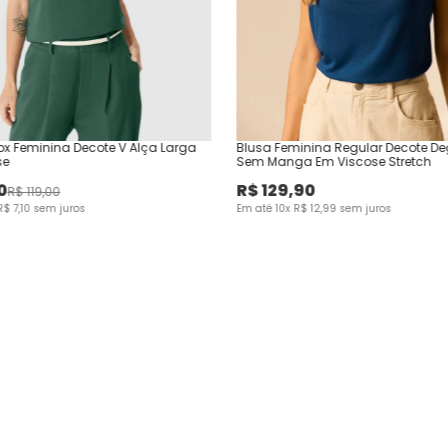
x Feminina Decote V Alça Larga
Blusa Feminina Regular Decote D
se
Sem Manga Em Viscose Stretch
0
R$
129
,
90
R$
119
,
00
R$
7
,
10
sem juros
Em até
10
x
R$
12
,
99
sem juros